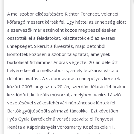
A mellszobor elkészítésére Richter Ferencet, velencei
kőfaragó mestert kérték fel. Egy héttel az ünnepség előtt
a szervezők már esténként közös megbeszéléseken
osztották el a feladatokat, készítették elő az avatási
ünnepséget. Sikerült a füvesítés, majd betonból
kiöntötték közösen a szobor talapzatát, amelynek
burkolását Schlammer András végezte. 20-án délelőtt
helyére került a mellszobor is, amely letakarva várta a
délutáni avatást. A szobor avatása ünnepélyes keretek
között 2003. augusztus 20-án, szerdán délután 14 órakor
kezdődött, kulturális műsorral, amelyben Ivanics László
vezetésével székesfehérvári néptáncosok léptek fel
Bartók gyűjtéséből származó táncokkal. Ezt követően
Ilyés Gyula Bartók című versét szavalta el Fenyvesi
Renáta a Kápolnásnyéki Vörösmarty Középiskola 11.