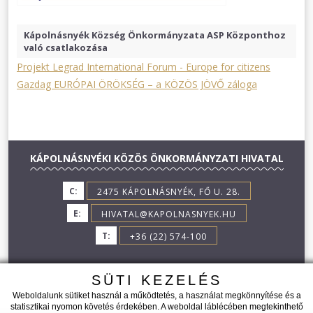
Kápolnásnyék Község Önkormányzata ASP Központhoz
való csatlakozása
Projekt Legrad International Forum - Europe for citizens
Gazdag EURÓPAI ÖRÖKSÉG – a KÖZÖS JÖVŐ záloga
KÁPOLNÁSNYÉKI KÖZÖS ÖNKORMÁNYZATI HIVATAL
C:
2475 KÁPOLNÁSNYÉK, FŐ U. 28.
E:
HIVATAL@KAPOLNASNYEK.HU
T:
+36 (22) 574-100
SÜTI KEZELÉS
Weboldalunk sütiket használ a működtetés, a használat megkönnyítése és a
statisztikai nyomon követés érdekében. A weboldal láblécében megtekinthető