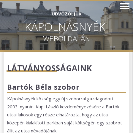
ÜDVÖZÖLJÜK
KÁPOLNÁSNYÉK
WEBOLDALÁN
LÁTVÁNYOSSÁGAINK
Bartók Béla szobor
Kápolnásnyék község egy új szoborral gazdagodott
2003. nyarán. Kupi László kezdeményezésére a Bartók
utcai lakosok egy része elhatározta, hogy az utca
közepén kialakított parkban saját költségén egy szobrot
állít az utca névadójának.