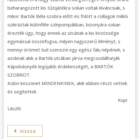
beharangozott kis tűzijátékra sokan voltak kíváncsiak, s
mikor Bartók Béla szobra előtt és fölött a csillagok milliói
szikráztak különféle színpompákban, bizonyára sokan
érezték úgy, hogy ennek az utcának a kis közössége
egymással összefogva, milyen nagyszerű élményt, s
mennyi örömet tud szerezni egy egész falu népének, s
azoknak akik a Bartók utcában járva megcsodálhatják
Kápolnásnyék legújabb érdekességét, a BARTÓK
SZOBROT.
Külön köszönet MINDENKINEK, akik ebben részt vettek
és segítettek.
Kupi
László
VISSZA