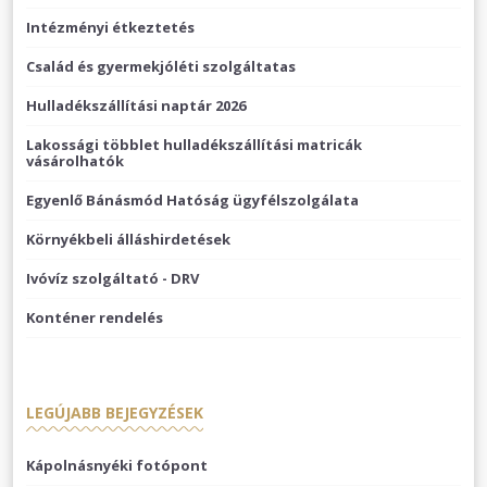
Intézményi étkeztetés
Család és gyermekjóléti szolgáltatas
Hulladékszállítási naptár 2026
Lakossági többlet hulladékszállítási matricák
vásárolhatók
Egyenlő Bánásmód Hatóság ügyfélszolgálata
Környékbeli álláshirdetések
Ivóvíz szolgáltató - DRV
Konténer rendelés
LEGÚJABB BEJEGYZÉSEK
Kápolnásnyéki fotópont