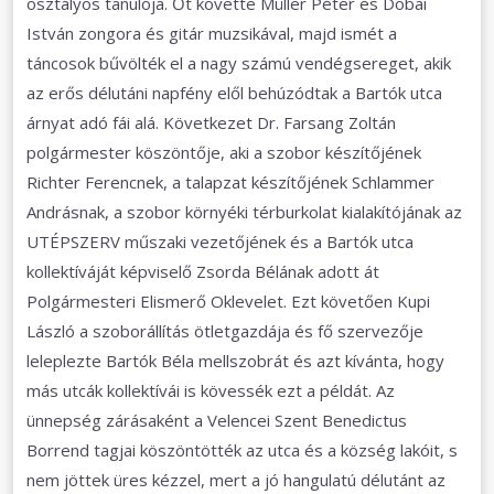
osztályos tanulója. Őt követte Müller Péter és Dobai
István zongora és gitár muzsikával, majd ismét a
táncosok bűvölték el a nagy számú vendégsereget, akik
az erős délutáni napfény elől behúzódtak a Bartók utca
árnyat adó fái alá. Következet Dr. Farsang Zoltán
polgármester köszöntője, aki a szobor készítőjének
Richter Ferencnek, a talapzat készítőjének Schlammer
Andrásnak, a szobor környéki térburkolat kialakítójának az
UTÉPSZERV műszaki vezetőjének és a Bartók utca
kollektíváját képviselő Zsorda Bélának adott át
Polgármesteri Elismerő Oklevelet. Ezt követően Kupi
László a szoborállítás ötletgazdája és fő szervezője
leleplezte Bartók Béla mellszobrát és azt kívánta, hogy
más utcák kollektívái is kövessék ezt a példát. Az
ünnepség zárásaként a Velencei Szent Benedictus
Borrend tagjai köszöntötték az utca és a község lakóit, s
nem jöttek üres kézzel, mert a jó hangulatú délutánt az