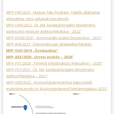
MFP-FAE/2021, Magyar Falu Program- Felelős állattartás
elősegítése című pályázati beszámoló
MFP-UHK/2022 „Út, híd, kerékpárforgalmi létesítmény,
vízelvezető rendszer építése/felújítása - 2022”
MFP-KOEB/2021 „Kommunális eszköz beszerzése - 2021”
MFP-BJA/2021 „Önkormányzati járdaépítés/felújítás
MFP-OUF/2019 „Óvodaudvar”
MFP-AEE/2020 „Orvosi eszköz – 2020”
MFP-FVT/2020 „Temetői infrastruktúra fejlesztése – 2020”
MFP-FVT/2021 „Út, híd, kerékpárforgalmi létesítmény
építése/felújítása – 2021”
MFP-KEB/2022 „Közösségszervezéshez kapcsolódó
eszközbeszerzés és közösségszervező bértámogatása-2022”