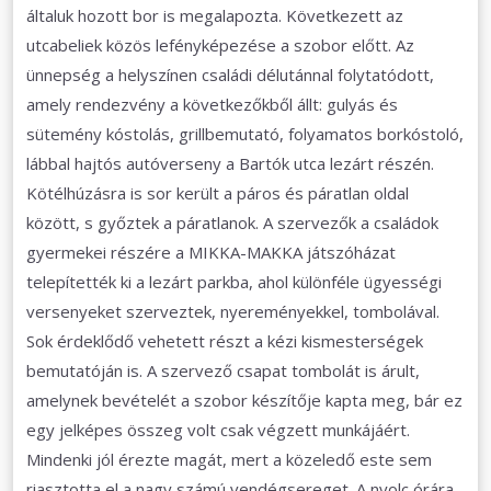
általuk hozott bor is megalapozta. Következett az
utcabeliek közös lefényképezése a szobor előtt. Az
ünnepség a helyszínen családi délutánnal folytatódott,
amely rendezvény a következőkből állt: gulyás és
sütemény kóstolás, grillbemutató, folyamatos borkóstoló,
lábbal hajtós autóverseny a Bartók utca lezárt részén.
Kötélhúzásra is sor került a páros és páratlan oldal
között, s győztek a páratlanok. A szervezők a családok
gyermekei részére a MIKKA-MAKKA játszóházat
telepítették ki a lezárt parkba, ahol különféle ügyességi
versenyeket szerveztek, nyereményekkel, tombolával.
Sok érdeklődő vehetett részt a kézi kismesterségek
bemutatóján is. A szervező csapat tombolát is árult,
amelynek bevételét a szobor készítője kapta meg, bár ez
egy jelképes összeg volt csak végzett munkájáért.
Mindenki jól érezte magát, mert a közeledő este sem
riasztotta el a nagy számú vendégsereget. A nyolc órára