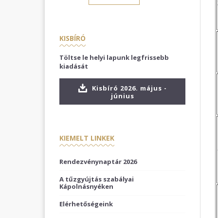
KISBÍRÓ
Töltse le helyi lapunk legfrissebb
kiadását
Kisbíró 2026. május -
június
KIEMELT LINKEK
Rendezvénynaptár 2026
A tűzgyújtás szabályai
Kápolnásnyéken
Elérhetőségeink