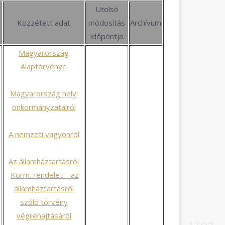
Utolsó
Közzétett adat
módosítás
Archívum
időpontja
Magyarország
Alaptörvénye
Magyarország helyi
önkormányzatairól
A nemzeti vagyonról
Az államháztartásról
Korm. rendelet az
államháztartásról
szóló törvény
végrehajtásáról