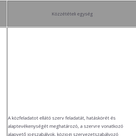
Közzétételi egység
A közfeladatot ellátó szerv feladatát, hatáskörét és
alaptevékenységét meghatározó, a szervre vonatkozó
alapvető jogszabályok, közjogi szervezetszabályozó