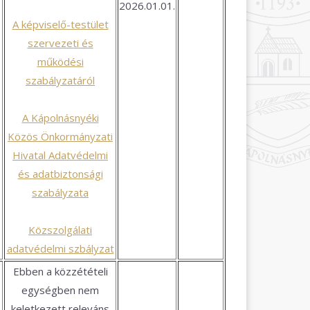
2026.01.01.
A képviselő-testület
szervezeti és
működési
szabályzatáról
A Kápolnásnyéki
Közös Önkormányzati
Hivatal Adatvédelmi
és adatbiztonsági
szabályzata
Közszolgálati
adatvédelmi szbályzat
Ebben a közzétételi
egységben nem
keletkezett releváns