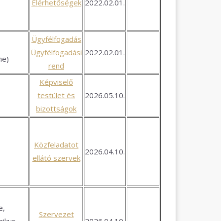
Elérhetőségek
2022.02.01.
Ügyfélfogadás
Ügyfélfogadási
2022.02.01.
íme)
rend
Képviselő
testület és
2026.05.10.
bizottságok
Közfeladatot
2026.04.10.
ellátó szervek
e,
Szervezet