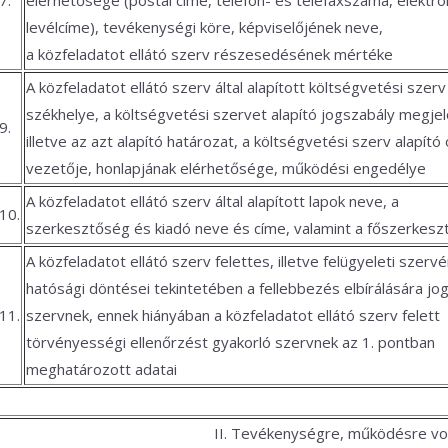
7.
elérhetősége (postai címe, telefon- és telefaxszáma, elektro
levélcíme), tevékenységi köre, képviselőjének neve,
a közfeladatot ellátó szerv részesedésének mértéke
A közfeladatot ellátó szerv által alapított költségvetési szerv
székhelye, a költségvetési szervet alapító jogszabály megjel
9.
illetve az azt alapító határozat, a költségvetési szerv alapító 
vezetője, honlapjának elérhetősége, működési engedélye
A közfeladatot ellátó szerv által alapított lapok neve, a
10.
szerkesztőség és kiadó neve és címe, valamint a főszerkesz
A közfeladatot ellátó szerv felettes, illetve felügyeleti szerv
hatósági döntései tekintetében a fellebbezés elbírálására jo
11.
szervnek, ennek hiányában a közfeladatot ellátó szerv felett
törvényességi ellenőrzést gyakorló szervnek az 1. pontban
meghatározott adatai
II. Tevékenységre, működésre v