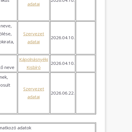
nikus
2026.04.10.
adatai
 neve,
ölése,
Szervezet
2026.04.10.
okirata,
adatai
Kápolnásnyéki
2026.04.10.
tő neve
Kisbíró
ének,
gosult
Szervezet
2026.06.22.
adatai
onatkozó adatok