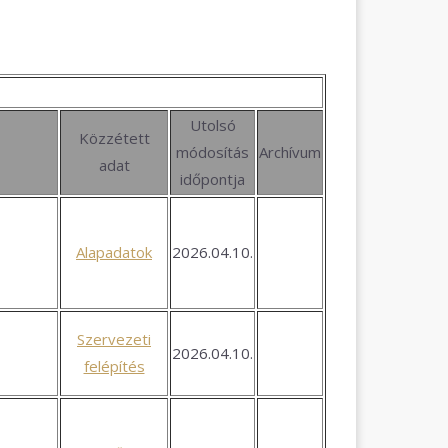
Utolsó
Közzétett
módosítás
Archívum
adat
időpontja
Alapadatok
2026.04.10.
Szervezeti
2026.04.10.
felépítés