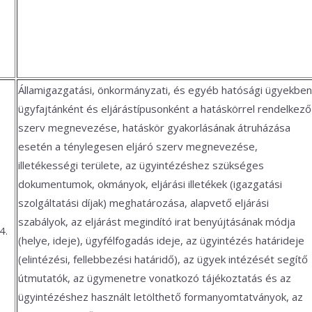
Államigazgatási, önkormányzati, és egyéb hatósági ügyekben
ügyfajtánként és eljárástípusonként a hatáskörrel rendelkező
szerv megnevezése, hatáskör gyakorlásának átruházása
esetén a ténylegesen eljáró szerv megnevezése,
illetékességi területe, az ügyintézéshez szükséges
dokumentumok, okmányok, eljárási illetékek (igazgatási
szolgáltatási díjak) meghatározása, alapvető eljárási
szabályok, az eljárást megindító irat benyújtásának módja
4.
(helye, ideje), ügyfélfogadás ideje, az ügyintézés határideje
(elintézési, fellebbezési határidő), az ügyek intézését segítő
útmutatók, az ügymenetre vonatkozó tájékoztatás és az
ügyintézéshez használt letölthető formanyomtatványok, az