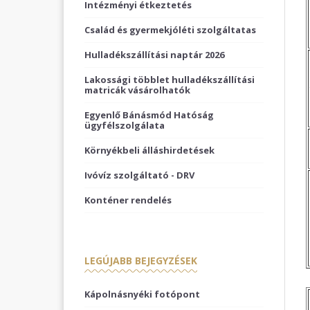
Intézményi étkeztetés
Család és gyermekjóléti szolgáltatas
Hulladékszállítási naptár 2026
Lakossági többlet hulladékszállítási
matricák vásárolhatók
Egyenlő Bánásmód Hatóság
ügyfélszolgálata
Környékbeli álláshirdetések
Ivóvíz szolgáltató - DRV
Konténer rendelés
LEGÚJABB BEJEGYZÉSEK
Kápolnásnyéki fotópont