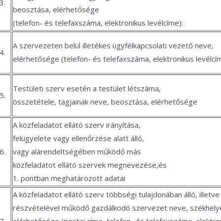
3.
beosztása, elérhetősége
(telefon- és telefaxszáma, elektronikus levélcíme):
A szervezeten belül illetékes ügyfélkapcsolati vezető neve,
4.
elérhetősége (telefon- és telefaxszáma, elektronikus levélc
Testületi szerv esetén a testület létszáma,
5.
összetétele, tagjainak neve, beosztása, elérhetősége
A közfeladatot ellátó szerv irányítása,
felügyelete vagy ellenőrzése alatt álló,
6.
vagy alárendeltségében működő más
közfeladatot ellátó szervek megnevezése,
és
1. pontban meghatározott adatai
A közfeladatot ellátó szerv többségi tulajdonában álló, illetve
részvételével működő gazdálkodó szervezet neve, székhely