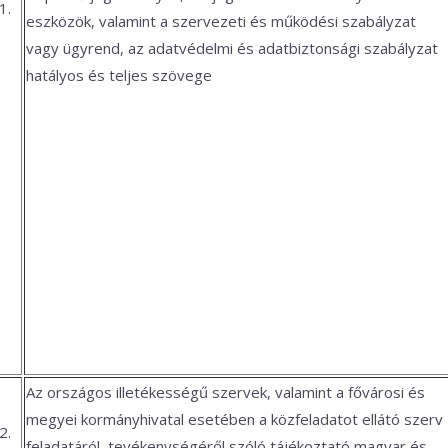
1.
eszközök, valamint a szervezeti és működési szabályzat
vagy ügyrend, az adatvédelmi és adatbiztonsági szabályzat
hatályos és teljes szövege
Az országos illetékességű szervek, valamint a fővárosi és
megyei kormányhivatal esetében a közfeladatot ellátó szerv
2.
feladatáról, tevékenységéről szóló tájékoztató magyar és