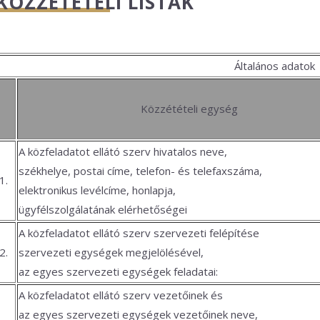
KÖZZÉTÉTELI LISTÁK
Általános adatok
Közzétételi egység
A közfeladatot ellátó szerv hivatalos neve,
székhelye, postai címe, telefon- és telefaxszáma,
1.
elektronikus levélcíme, honlapja,
ügyfélszolgálatának elérhetőségei
A közfeladatot ellátó szerv szervezeti felépítése
2.
szervezeti egységek megjelölésével,
az egyes szervezeti egységek feladatai:
A közfeladatot ellátó szerv vezetőinek és
az egyes szervezeti egységek vezetőinek neve,