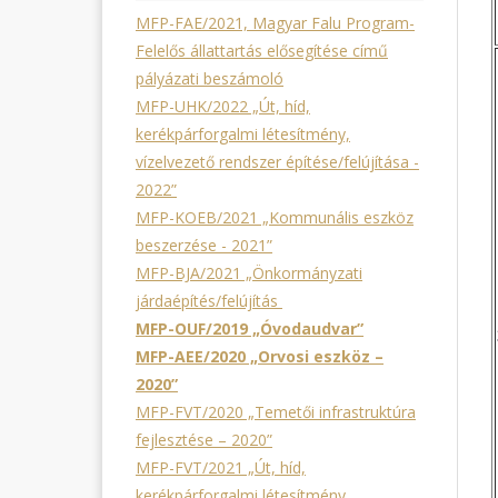
MFP-FAE/2021, Magyar Falu Program-
Felelős állattartás elősegítése című
pályázati beszámoló
MFP-UHK/2022 „Út, híd,
kerékpárforgalmi létesítmény,
vízelvezető rendszer építése/felújítása -
2022”
MFP-KOEB/2021 „Kommunális eszköz
beszerzése - 2021”
MFP-BJA/2021 „Önkormányzati
járdaépítés/felújítás
MFP-OUF/2019 „Óvodaudvar”
MFP-AEE/2020 „Orvosi eszköz –
2020”
MFP-FVT/2020 „Temetői infrastruktúra
fejlesztése – 2020”
MFP-FVT/2021 „Út, híd,
kerékpárforgalmi létesítmény