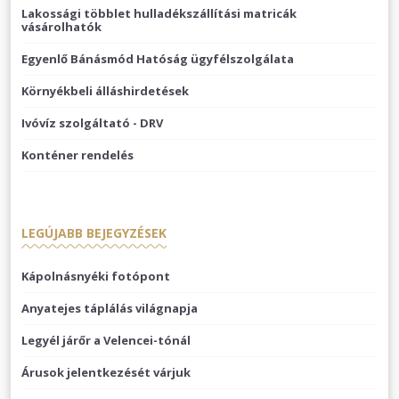
Lakossági többlet hulladékszállítási matricák
vásárolhatók
Egyenlő Bánásmód Hatóság ügyfélszolgálata
Környékbeli álláshirdetések
Ivóvíz szolgáltató - DRV
Konténer rendelés
LEGÚJABB BEJEGYZÉSEK
Kápolnásnyéki fotópont
Anyatejes táplálás világnapja
Legyél járőr a Velencei-tónál
Árusok jelentkezését várjuk