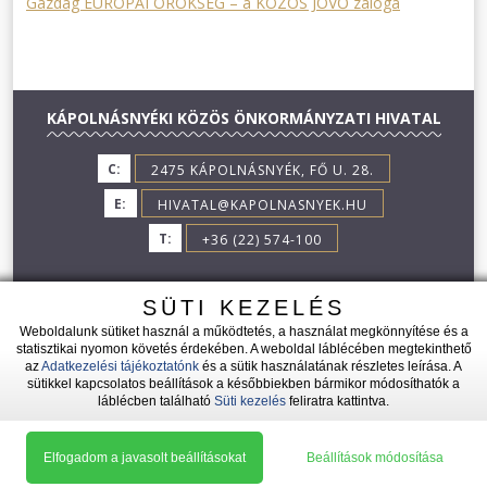
Gazdag EURÓPAI ÖRÖKSÉG – a KÖZÖS JÖVŐ záloga
KÁPOLNÁSNYÉKI KÖZÖS ÖNKORMÁNYZATI HIVATAL
C:
2475 KÁPOLNÁSNYÉK, FŐ U. 28.
E:
HIVATAL@KAPOLNASNYEK.HU
T:
+36 (22) 574-100
SÜTI KEZELÉS
Weboldalunk sütiket használ a működtetés, a használat megkönnyítése és a
statisztikai nyomon követés érdekében. A weboldal láblécében megtekinthető
az
Adatkezelési tájékoztatónk
és a sütik használatának részletes leírása. A
2026 © KÁPOLNÁSNYÉK - MINDEN JOG FENNTARTVA!
sütikkel kapcsolatos beállítások a későbbiekben bármikor módosíthatók a
láblécben található
Süti kezelés
feliratra kattintva.
|
|
Adatkezelési tájékozató
Impresszum
Süti kezelés
Készítette: L__IW
Elfogadom a javasolt beállításokat
Beállítások módosítása