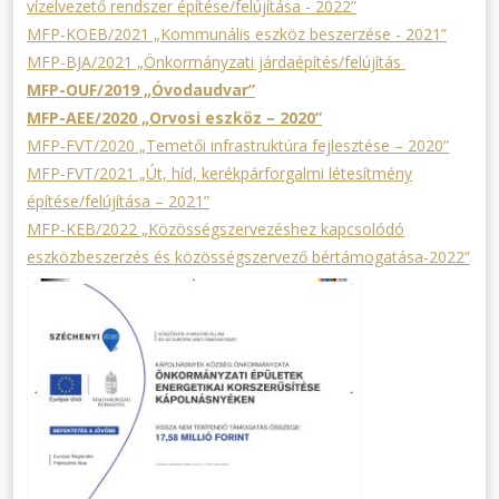
vízelvezető rendszer építése/felújítása - 2022”
MFP-KOEB/2021 „Kommunális eszköz beszerzése - 2021”
MFP-BJA/2021 „Önkormányzati járdaépítés/felújítás
MFP-OUF/2019 „Óvodaudvar”
MFP-AEE/2020 „Orvosi eszköz – 2020”
MFP-FVT/2020 „Temetői infrastruktúra fejlesztése – 2020”
MFP-FVT/2021 „Út, híd, kerékpárforgalmi létesítmény
építése/felújítása – 2021”
MFP-KEB/2022 „Közösségszervezéshez kapcsolódó
eszközbeszerzés és közösségszervező bértámogatása-2022”