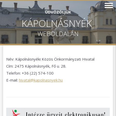
ÜDVÖZÖLJÜK
KÁPOLNÁSNYÉK
WEBOLDALÁN
Név: Kápolnásnyéki Közös Önkormányzati Hivatal
Cím: 2475 Kápolnásnyék, Fő u. 28.
Telefon: +36 (22) 574-100
E-mail:
hivatal@kapolnasnyek.hu