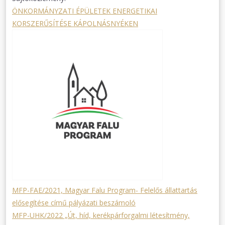
ÖNKORMÁNYZATI ÉPÜLETEK ENERGETIKAI
KORSZERŰSÍTÉSE KÁPOLNÁSNYÉKEN
MFP-FAE/2021, Magyar Falu Program- Felelős állattartás
elősegítése című pályázati beszámoló
MFP-UHK/2022 „Út, híd, kerékpárforgalmi létesítmény,