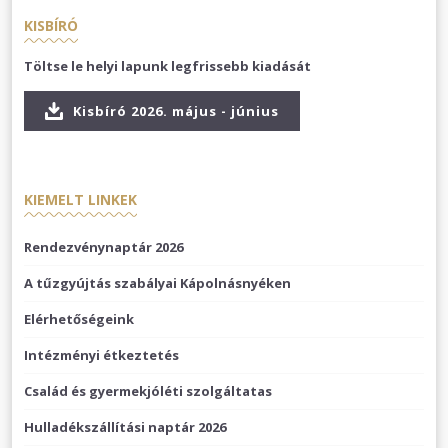
KISBÍRÓ
Töltse le helyi lapunk legfrissebb kiadását
Kisbíró 2026. május - június
KIEMELT LINKEK
Rendezvénynaptár 2026
A tűzgyújtás szabályai Kápolnásnyéken
Elérhetőségeink
Intézményi étkeztetés
Család és gyermekjóléti szolgáltatas
Hulladékszállítási naptár 2026