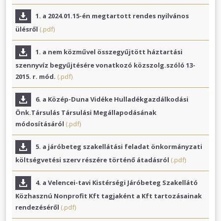
1. a 2024.01.15-én megtartott rendes nyilvános
ülésről
(.pdf)
1. a nem közművel összegyűjtött háztartási
szennyvíz begyűjtésére vonatkozó közszolg.szóló 13-
2015. r. mód.
(.pdf)
6. a Közép-Duna Vidéke Hulladékgazdálkodási
Önk.Társulás Társulási Megállapodásának
módosításáról
(.pdf)
5. a járóbeteg szakellátási feladat önkormányzati
költségvetési szerv részére történő átadásról
(.pdf)
4. a Velencei-tavi Kistérségi Járóbeteg Szakellátó
Közhasznú Nonprofit Kft tagjaként a Kft tartozásainak
rendezéséről
(.pdf)