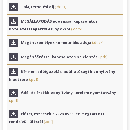
Talajterhelési díj
(.docx)
MEGÁLLAPODÁS adózással kapcsolatos
kötelezettségekről és jogokról
(.docx)
Magánszemélyek kommunális adója
(.docx)
Magánfőzéssel kapcsolatos bejelentés
(.pdf)
Kérelem adóigazolás, adóhatósági bizonyítvány
kiadására
(.pdf)
Adó- és értékbizonyítvány kérelem nyomtatvány
(.pdf)
Előterjesztések a 2026.05.11-én megtartott
rendkívüli ülésről
(.pdf)