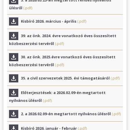
3. a 2026.03.23-án megtartott rendes nyilvános
ülésről
(.pdf)
Kisbíró 2026. március - április
(.pdf)
39. az önk. 2024. évre vonatkozó éves összesített
közbeszerzési tervéről
(.pdf)
30. az önk. 2025.évre vonatkozó éves összesített
közbeszerzési tervéről
(.pdf)
35. a civil szervezetek 2025. évi támogatásáról
(.pdf)
Előterjesztések: a 2026.02.09-én megtartott
nyilvános ülésről
(.pdf)
2. a 2026.02.09-én megtartott nyilvános ülésről
(.pdf)
Kisbíró 2026. január - február
(.pdf)