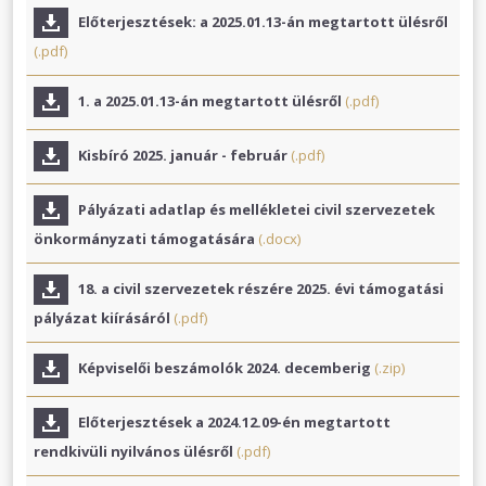
Előterjesztések: a 2025.01.13-án megtartott ülésről
(.pdf)
1. a 2025.01.13-án megtartott ülésről
(.pdf)
Kisbíró 2025. január - február
(.pdf)
Pályázati adatlap és mellékletei civil szervezetek
önkormányzati támogatására
(.docx)
18. a civil szervezetek részére 2025. évi támogatási
pályázat kiírásáról
(.pdf)
Képviselői beszámolók 2024. decemberig
(.zip)
Előterjesztések a 2024.12.09-én megtartott
rendkivüli nyilvános ülésről
(.pdf)