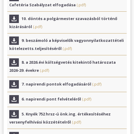
Cafetéria Szabályzat elfogadása
(.pdf)
10. döntés a polgármester szavazásból történő
kizárásáról
(.pdf)
9. beszámoló a képviselők vagyonnyilatkozattételi
kötelezetts.teljesítéséről
(.pdf)
8. a 2026.évi költségvetés kitekintő határozata
2026-29. évekre
(.pdf)
7. napirendi pontok elfogadásáról
(.pdf)
6. napirendi pont felvételéről
(.pdf)
5. Knyék 752 hrsz-ú önk.ing. értékesítéséhez
versenyfelhívási közzétételről
(.pdf)