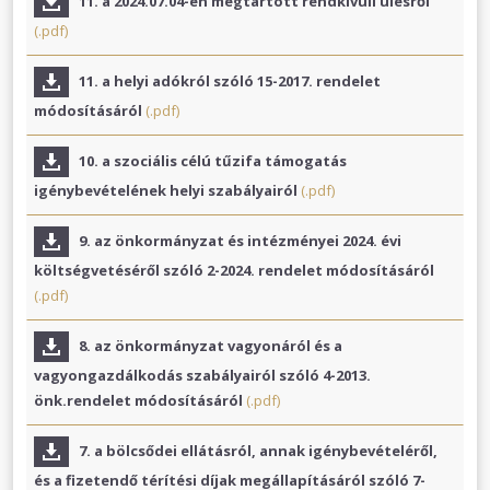
11. a 2024.07.04-én megtartott rendkívüli ülésről
(.pdf)
11. a helyi adókról szóló 15-2017. rendelet
módosításáról
(.pdf)
10. a szociális célú tűzifa támogatás
igénybevételének helyi szabályairól
(.pdf)
9. az önkormányzat és intézményei 2024. évi
költségvetéséről szóló 2-2024. rendelet módosításáról
(.pdf)
8. az önkormányzat vagyonáról és a
vagyongazdálkodás szabályairól szóló 4-2013.
önk.rendelet módosításáról
(.pdf)
7. a bölcsődei ellátásról, annak igénybevételéről,
és a fizetendő térítési díjak megállapításáról szóló 7-