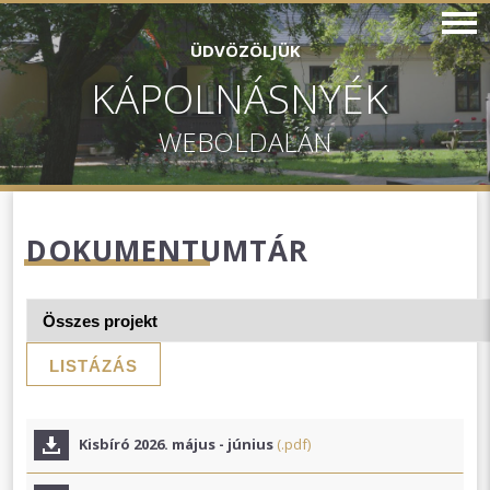
ÜDVÖZÖLJÜK
KÁPOLNÁSNYÉK
WEBOLDALÁN
DOKUMENTUMTÁR
LISTÁZÁS
Kisbíró 2026. május - június
(.pdf)