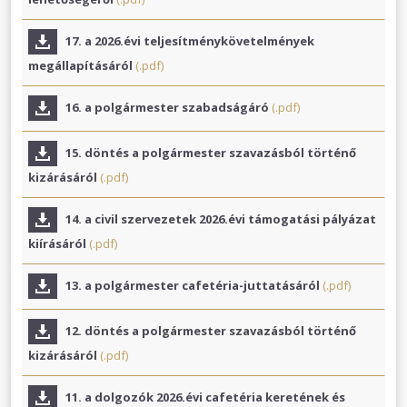
17. a 2026.évi teljesítménykövetelmények
megállapításáról
(.pdf)
16. a polgármester szabadságáró
(.pdf)
15. döntés a polgármester szavazásból történő
kizárásáról
(.pdf)
14. a civil szervezetek 2026.évi támogatási pályázat
kiírásáról
(.pdf)
13. a polgármester cafetéria-juttatásáról
(.pdf)
12. döntés a polgármester szavazásból történő
kizárásáról
(.pdf)
11. a dolgozók 2026.évi cafetéria keretének és