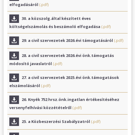
elfogadásáról
(.pdf)
30. a közszolg.által készített éves
költségelszámolás és beszámoló elfogadása
(.pdf)
29. a civil szervezetek 2026.évi támogatásáról
(.pdf)
28. a civil szervezetek 2026.évi önk.támogatás
módosító javaslatról
(.pdf)
27. a civil szervezetek 2025.évi önk.támogatások
elszámolásáról
(.pdf)
26. Knyék 752 hrsz.önk.ingatlan értékesítéséhez
versenyfelhívási közzétételről
(.pdf)
25. a Közbeszerzési Szabályzatról
(.pdf)