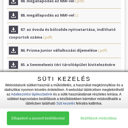
88. megállapodás az NMI-vel
(.pdf)
88. megállapodás az NMI-vel
(.)
87. az óvoda és bölcsőde nyitvatartása, indítható
csoportok száma
(.pdf)
86. Prizma Junior vállalkozási díjemelése
(.pdf)
85. a Semmelweis téri tárolóépület kivitelezésére
(.pdf)
SÜTI KEZELÉS
84. közszolgálati szabályzat elfogadása
(.pdf)
Weboldalunk sütiket használ a működtetés, a használat megkönnyítése és a
statisztikai nyomon követés érdekében. A weboldal láblécében megtekinthető
az
Adatkezelési tájékoztatónk
és a sütik használatának részletes leírása. A
sütikkel kapcsolatos beállítások a későbbiekben bármikor módosíthatók a
83. csatlakozás a Bursa 2024. évi pályázati
láblécben található
Süti kezelés
feliratra kattintva.
fordulójához
(.pdf)
Elfogadom a javasolt beállításokat
Beállítások módosítása
82. a hivatal és az óvoda közötti