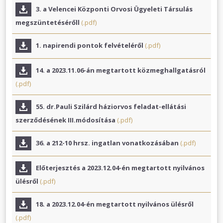
3. a Velencei Központi Orvosi Ügyeleti Társulás
megszüntetésérőll
(.pdf)
1. napirendi pontok felvételéről
(.pdf)
14. a 2023.11.06-án megtartott közmeghallgatásról
(.pdf)
55. dr.Pauli Szilárd háziorvos feladat-ellátási
szerződésének III.módosítása
(.pdf)
36. a 212-10 hrsz. ingatlan vonatkozásában
(.pdf)
Előterjesztés a 2023.12.04-én megtartott nyilvános
ülésről
(.pdf)
18. a 2023.12.04-én megtartott nyilvános ülésről
(.pdf)