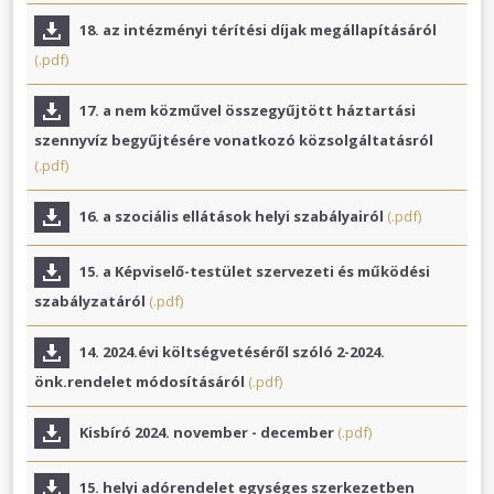
18. az intézményi térítési díjak megállapításáról
(.pdf)
17. a nem közművel összegyűjtött háztartási
szennyvíz begyűjtésére vonatkozó közsolgáltatásról
(.pdf)
16. a szociális ellátások helyi szabályairól
(.pdf)
15. a Képviselő-testület szervezeti és működési
szabályzatáról
(.pdf)
14. 2024.évi költségvetéséről szóló 2-2024.
önk.rendelet módosításáról
(.pdf)
Kisbíró 2024. november - december
(.pdf)
15. helyi adórendelet egységes szerkezetben