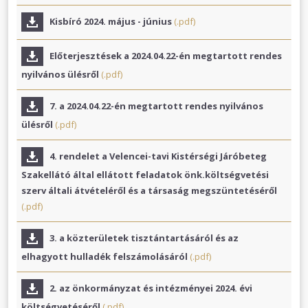
Kisbíró 2024. május - június
(.pdf)
Előterjesztések a 2024.04.22-én megtartott rendes
nyilvános ülésről
(.pdf)
7. a 2024.04.22-én megtartott rendes nyilvános
ülésről
(.pdf)
4. rendelet a Velencei-tavi Kistérségi Járóbeteg
Szakellátó által ellátott feladatok önk.költségvetési
szerv általi átvételéről és a társaság megszüntetéséről
(.pdf)
3. a közterületek tisztántartásáról és az
elhagyott hulladék felszámolásáról
(.pdf)
2. az önkormányzat és intézményei 2024. évi
költségvetéséről
(.pdf)