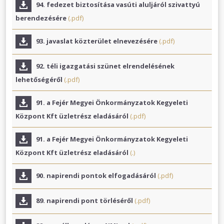
94. fedezet biztosítása vasúti aluljáról szivattyú
berendezésére
(.pdf)
93. javaslat közterület elnevezésére
(.pdf)
92. téli igazgatási szünet elrendelésének
lehetőségéről
(.pdf)
91. a Fejér Megyei Önkormányzatok Kegyeleti
Központ Kft üzletrész eladásáról
(.pdf)
91. a Fejér Megyei Önkormányzatok Kegyeleti
Központ Kft üzletrész eladásáról
(.)
90. napirendi pontok elfogadásáról
(.pdf)
89. napirendi pont törléséről
(.pdf)