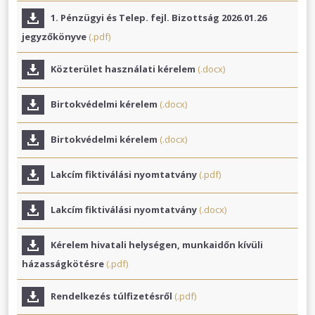
1. Pénzügyi és Telep. fejl. Bizottság 2026.01.26
jegyzőkönyve
(.pdf)
Közterület használati kérelem
(.docx)
Birtokvédelmi kérelem
(.docx)
Birtokvédelmi kérelem
(.docx)
Lakcím fiktiválási nyomtatvány
(.pdf)
Lakcím fiktiválási nyomtatvány
(.docx)
Kérelem hivatali helységen, munkaidőn kívüli
házasságkötésre
(.pdf)
Rendelkezés túlfizetésről
(.pdf)