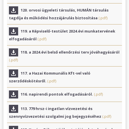
120. orvosi ügyeleti társulás, HUMÁN társulás
tagdíja és működési hozzájárulás biztosítása
(.pdf)
119. a Képviselő-testület 2024.évi munkatervének
elfogadásáról
(.pdf)
118. a 2024.évi belső ellenőrzési terv jóváhagyásáról
(.pdf)
117. a Hazai Kommunális Kft-vel való
szerződéskötésről.
(.pdf)
116. napirendi pontok elfogadásáról.
(.pdf)
113. 779 hrsz-i ingatlan vízvezetési és
szennyvízvezetési szolgalmi jog bejegyzéséhez
(.pdf)