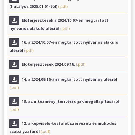
(hatályos 2025.01.01-től)
(.pdf)
Előterjesztések a 2024.10.07-én megtartott
nyilvános alakuló ülésről
(.pdf)
16. a 2024.10.07-én megtartott nyilvános alakuló
ülésről
(.pdf)
Eloterjesztesek 2024.09.16.
(.pdf)
14. a 2024.09.16-án megtartott nyilvános ülésről
(.pdf)
13. az intézményi térítési díjak megállapításáról
(.pdf)
12. a képviselő-testület szervezeti és működési
szabályzatáról
(.pdf)