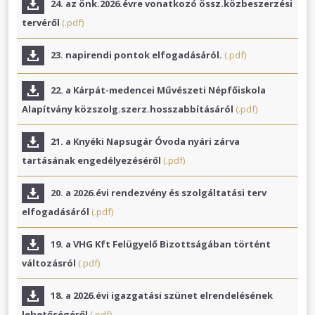
24. az önk.2026.évre vonatkozó össz.közbeszerzési
tervéről
(.pdf)
23. napirendi pontok elfogadásáról.
(.pdf)
22. a Kárpát-medencei Művészeti Népfőiskola
Alapítvány közszolg.szerz.hosszabbításáról
(.pdf)
21. a Knyéki Napsugár Óvoda nyári zárva
tartásának engedélyezéséről
(.pdf)
20. a 2026.évi rendezvény és szolgáltatási terv
elfogadásáról
(.pdf)
19. a VHG Kft Felügyelő Bizottságában történt
változásról
(.pdf)
18. a 2026.évi igazgatási szünet elrendelésének
lehetőségéről
(.pdf)