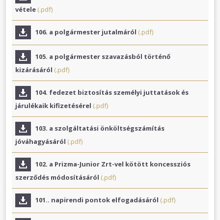
vétele
(.pdf)
106. a polgármester jutalmáról
(.pdf)
105. a polgármester szavazásból történő
kizárásáról
(.pdf)
104. fedezet biztosítás személyi juttatások és
járulékaik kifizetésérel
(.pdf)
103. a szolgáltatási önköltségszámítás
jóváhagyásáról
(.pdf)
102. a Prizma-Junior Zrt-vel kötött koncessziós
szerződés módosításáról
(.pdf)
101.. napirendi pontok elfogadásáról
(.pdf)