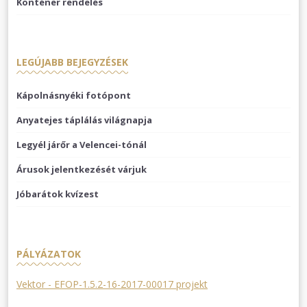
Konténer rendelés
LEGÚJABB BEJEGYZÉSEK
Kápolnásnyéki fotópont
Anyatejes táplálás világnapja
Legyél járőr a Velencei-tónál
Árusok jelentkezését várjuk
Jóbarátok kvízest
PÁLYÁZATOK
Vektor - EFOP-1.5.2-16-2017-00017 projekt