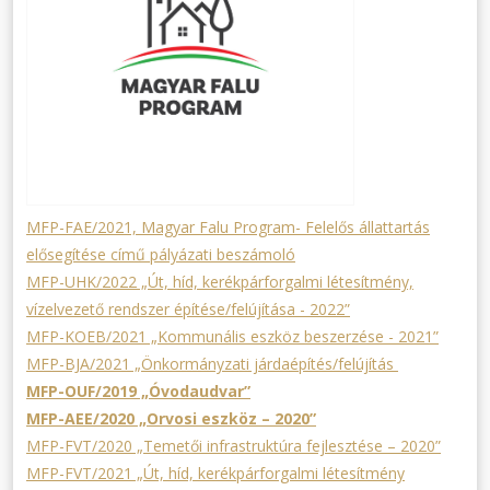
MFP-FAE/2021, Magyar Falu Program- Felelős állattartás
elősegítése című pályázati beszámoló
MFP-UHK/2022 „Út, híd, kerékpárforgalmi létesítmény,
vízelvezető rendszer építése/felújítása - 2022”
MFP-KOEB/2021 „Kommunális eszköz beszerzése - 2021”
MFP-BJA/2021 „Önkormányzati járdaépítés/felújítás
MFP-OUF/2019 „Óvodaudvar”
MFP-AEE/2020 „Orvosi eszköz – 2020”
MFP-FVT/2020 „Temetői infrastruktúra fejlesztése – 2020”
MFP-FVT/2021 „Út, híd, kerékpárforgalmi létesítmény