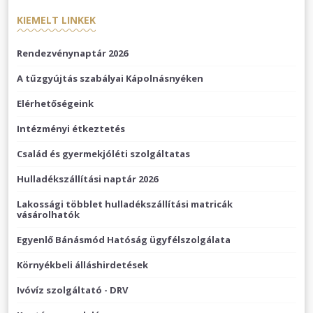
KIEMELT LINKEK
Rendezvénynaptár 2026
A tűzgyújtás szabályai Kápolnásnyéken
Elérhetőségeink
Intézményi étkeztetés
Család és gyermekjóléti szolgáltatas
Hulladékszállítási naptár 2026
Lakossági többlet hulladékszállítási matricák
vásárolhatók
Egyenlő Bánásmód Hatóság ügyfélszolgálata
Környékbeli álláshirdetések
Ivóvíz szolgáltató - DRV