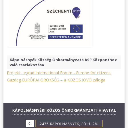
Kápolnásnyék Község Önkormányzata ASP Központhoz
való csatlakozása
Projekt Legrad International Forum - Europe for citizens
Gazdag EURÓPAI ÖRÖKSÉG – a KÖZÖS JÖVŐ záloga
KÁPOLNÁSNYÉKI KÖZÖS ÖNKORMÁNYZATI HIVATAL
C:
2475 KÁPOLNÁSNYÉK, FŐ U. 28.