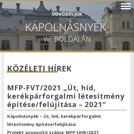
ÜDVÖZÖLJÜK
KÁPOLNÁSNYÉK
WEBOLDALÁN
KÖZÉLETI HÍREK
MFP-FVT/2021 „Út, híd,
kerékpárforgalmi létesítmény
építése/felújítása – 2021”
Kápolnásnyék –
Út, híd, kerékpárforgalmi
létesítmény építése/felújítása
Projekt azonosító száma:
MFP-UHK/2021