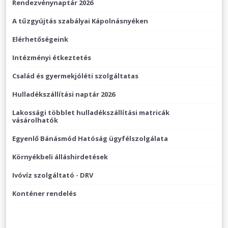
Rendezvénynaptár 2026
A tűzgyújtás szabályai Kápolnásnyéken
Elérhetőségeink
Intézményi étkeztetés
Család és gyermekjóléti szolgáltatas
Hulladékszállítási naptár 2026
Lakossági többlet hulladékszállítási matricák
vásárolhatók
Egyenlő Bánásmód Hatóság ügyfélszolgálata
Környékbeli álláshirdetések
Ivóvíz szolgáltató - DRV
Konténer rendelés