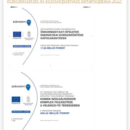
eszközbeszerzés és közösségszervező bértámogatása-2022”