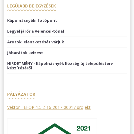
LEGÚJABB BEJEGYZÉSEK
Kápolnásnyéki fotópont
Legyél járőr a Velencei-tónál
Árusok jelentkezését várjuk
Jóbarátok kvízest
HIRDETMÉNY - Kápolnásnyék Község új településterv
készítéséről
PÁLYÁZATOK
Vektor - EFOP-1.5.2-16-2017-00017 projekt