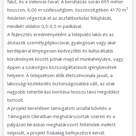
falut, és a Velencei-tavat. A beruházás során 695 méter
2
hosszon, 6,00 m szélességben, összességében 4170 m
felületen végeztük el az aszfaltburkolat felújítását,
mindkét oldalon 0,5-0,5 m padkával.
A fejlesztés eredményeként a település lakói és az
átutazók személygépkocsival, gyalogosan vagy akár
kerékpárral lényegesen kedvezőbb és kulturáltabb
körülmények között jutnak majd el munkahelyükre, vagy
éppen a szükséges közszolgáltatások igénybevételi
helyeire. A településen élők életszínvonala javult, a
lakossági közlekedés biztonságosabbá vált, az utak
nagyobb teherbírású borítása hosszú távú megoldást
biztosít.
A projekt keretében támogatott urnafal bővítés a
Támogatói Okiratban meghatározottak szerint és a
pályázati kiírásban meghatározott feltételek mellett
teljesült, a projekt fizikailag befejezésre került.