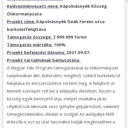
Kedvezményezett neve:
Kápolnásnyék Község
Önkormányzata
Projekt címe:
Kápolnásnyék Deák Ferenc utca
burkolatfelújítása
Támogatás összege: 7
.999.999
forint
Támogatás mértéke:
100%
Projekt befejezési dátuma:
2021.09.07.
Projekt tartalmának bemutatása:
A Magyar Falu Program támogatásával az önkormányzat
tulajdonában álló, külterületi, meglévő, szilárd burkolatú út
felújítása és korszerűsítése történt meg. A felújított út
kiemelt szerepet tölt be a település életében, hiszen a
község egyik bevezető útja, melyet munkába járás
céljából sok lakosunk vesz igénybe gépjárművel, valamint
tömegközlekedési célokat is szolgál. Az autópálya felől
érkezők is ezt az utat használva tudják megközelíteni a