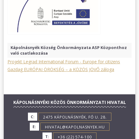
Kápolnásnyék Község Önkormányzata ASP Központhoz
való csatlakozása
Projekt Legrad International Forum - Europe for citizens
Gazdag EURÓPAI ÖRÖKSÉG – a KÖZÖS JÖVŐ záloga
KÁPOLNÁSNYÉKI KÖZÖS ÖNKORMÁNYZATI HIVATAL
C:
2475 KÁPOLNÁSNYÉK, FŐ U. 28.
E:
HIVATAL@KAPOLNASNYEK.HU
T:
+36 (22) 574-100