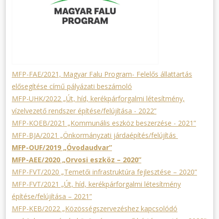
MFP-FAE/2021, Magyar Falu Program- Felelős állattartás
elősegítése című pályázati beszámoló
MFP-UHK/2022 „Út, híd, kerékpárforgalmi létesítmény,
vízelvezető rendszer építése/felújítása - 2022”
MFP-KOEB/2021 „Kommunális eszköz beszerzése - 2021”
MFP-BJA/2021 „Önkormányzati járdaépítés/felújítás
MFP-OUF/2019 „Óvodaudvar”
MFP-AEE/2020 „Orvosi eszköz – 2020”
MFP-FVT/2020 „Temetői infrastruktúra fejlesztése – 2020”
MFP-FVT/2021 „Út, híd, kerékpárforgalmi létesítmény
építése/felújítása – 2021”
MFP-KEB/2022 „Közösségszervezéshez kapcsolódó