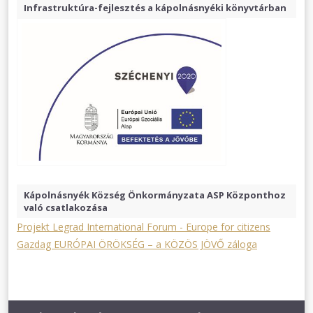
Infrastruktúra-fejlesztés a kápolnásnyéki könyvtárban
Kápolnásnyék Község Önkormányzata ASP Központhoz
való csatlakozása
Projekt Legrad International Forum - Europe for citizens
Gazdag EURÓPAI ÖRÖKSÉG – a KÖZÖS JÖVŐ záloga