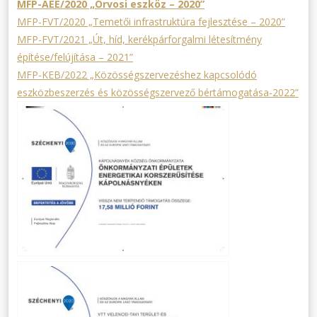
MFP-AEE/2020 „Orvosi eszköz – 2020”
MFP-FVT/2020 „Temetői infrastruktúra fejlesztése – 2020”
MFP-FVT/2021 „Út, híd, kerékpárforgalmi létesítmény
építése/felújítása – 2021”
MFP-KEB/2022 „Közösségszervezéshez kapcsolódó
eszközbeszerzés és közösségszervező bértámogatása-2022”