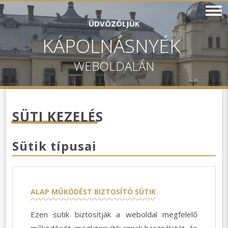
ÜDVÖZÖLJÜK
KÁPOLNÁSNYÉK
WEBOLDALÁN
SÜTI KEZELÉS
Sütik típusai
ALAP MŰKÖDÉST BIZTOSÍTÓ SÜTIK
Ezen sütik biztosítják a weboldal megfelelő
működését, megkönnyítik annak használatát, és