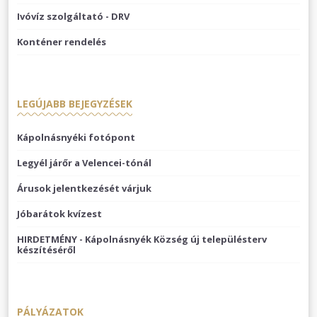
Ivóvíz szolgáltató - DRV
Konténer rendelés
LEGÚJABB BEJEGYZÉSEK
Kápolnásnyéki fotópont
Legyél járőr a Velencei-tónál
Árusok jelentkezését várjuk
Jóbarátok kvízest
HIRDETMÉNY - Kápolnásnyék Község új településterv
készítéséről
PÁLYÁZATOK