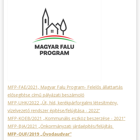
MFP-FAE/2021, Magyar Falu Program- Felelős állattartás
elősegítése című pályázati beszámoló
MFP-UHK/2022 „Út, híd, kerékpárforgalmi létesítmény,
vízelvezető rendszer építése/felújítása - 2022”
MFP-KOEB/2021 „Kommunális eszköz beszerzése - 2021”
MFP-BJA/2021 „Önkormányzati járdaépítés/felújítás
MFP-OUF/2019 „Óvodaudvar”