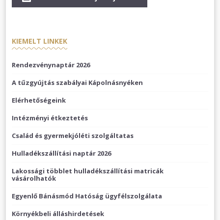
KIEMELT LINKEK
Rendezvénynaptár 2026
A tűzgyújtás szabályai Kápolnásnyéken
Elérhetőségeink
Intézményi étkeztetés
Család és gyermekjóléti szolgáltatas
Hulladékszállítási naptár 2026
Lakossági többlet hulladékszállítási matricák
vásárolhatók
Egyenlő Bánásmód Hatóság ügyfélszolgálata
Környékbeli álláshirdetések