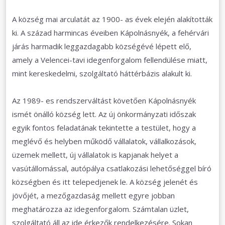
A község mai arculatát az 1900- as évek elején alakították
ki. A század harmincas éveiben Kápolnásnyék, a fehérvári
járás harmadik leggazdagabb községévé lépett elő,
amely a Velencei-tavi idegenforgalom fellendülése miatt,
mint kereskedelmi, szolgáltató háttérbázis alakult ki.
Az 1989- es rendszerváltást követően Kápolnásnyék
ismét önálló község lett. Az új önkormányzati időszak
egyik fontos feladatának tekintette a testület, hogy a
meglévő és helyben működő vállalatok, vállalkozások,
üzemek mellett, új vállalatok is kapjanak helyet a
vasútállomással, autópálya csatlakozási lehetőséggel bíró
községben és itt telepedjenek le. A község jelenét és
jövőjét, a mezőgazdaság mellett egyre jobban
meghatározza az idegenforgalom. Számtalan üzlet,
szolgáltató áll az ide érkezők rendelkezésére. Sokan