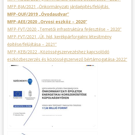
MFP-BJA/2021 „Önkormányzati járdaépítés/felújítás
MFP-OUF/2019 „Óvodaudvar”
MFP-AEE/2020 „Orvosi eszköz – 2020”
MFP-FVT/2020 „Temetői infrastruktúra fejlesztése – 2020”
MFP-FVT/2021 „Út, híd, kerékpárforgalmi létesítmény
építése/felújítása – 2021”
MFP-KEB/2022 „Közösségszervezéshez kapcsolódó
eszközbeszerzés és közösségszervező bértámogatása-2022”