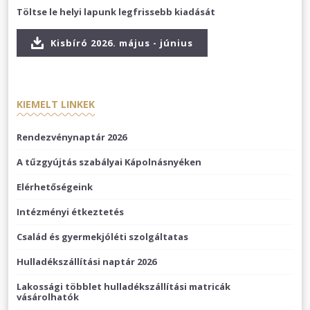
Töltse le helyi lapunk legfrissebb kiadását
Kisbíró 2026. május - június
KIEMELT LINKEK
Rendezvénynaptár 2026
A tűzgyújtás szabályai Kápolnásnyéken
Elérhetőségeink
Intézményi étkeztetés
Család és gyermekjóléti szolgáltatas
Hulladékszállítási naptár 2026
Lakossági többlet hulladékszállítási matricák
vásárolhatók