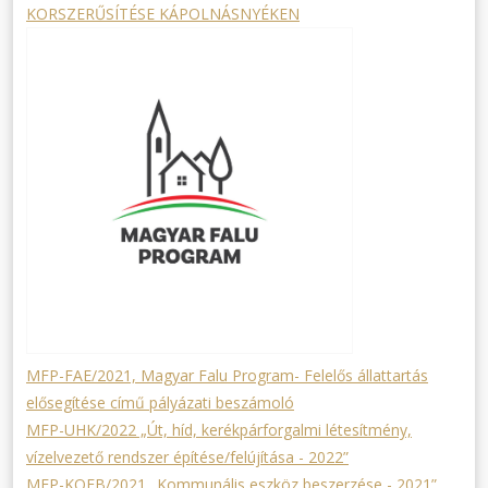
KORSZERŰSÍTÉSE KÁPOLNÁSNYÉKEN
MFP-FAE/2021, Magyar Falu Program- Felelős állattartás
elősegítése című pályázati beszámoló
MFP-UHK/2022 „Út, híd, kerékpárforgalmi létesítmény,
vízelvezető rendszer építése/felújítása - 2022”
MFP-KOEB/2021 „Kommunális eszköz beszerzése - 2021”