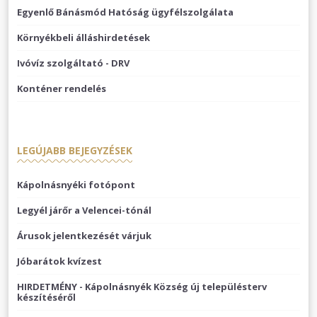
Egyenlő Bánásmód Hatóság ügyfélszolgálata
Környékbeli álláshirdetések
Ivóvíz szolgáltató - DRV
Konténer rendelés
LEGÚJABB BEJEGYZÉSEK
Kápolnásnyéki fotópont
Legyél járőr a Velencei-tónál
Árusok jelentkezését várjuk
Jóbarátok kvízest
HIRDETMÉNY - Kápolnásnyék Község új településterv
készítéséről