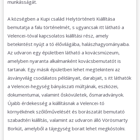
munkásságát.
A községben a Kupi család Helytörténeti Kiállítása
bemutatja a falu történelmét, s ugyancsak itt látható a
Velencei-tóval kapcsolatos kiállítási rész, amely
betekintést nyújt a tó élővilágába, halászhagyományaiba.
Az udvaron egy épületben látható a kovácsmúzeum,
amelyben nyaranta alkalmanként kovácsbemutatót is
tartanak. Egy másik épületben lehet megtekinteni az
ásványvilág csodálatos példányait, darabjait, s itt láthatók
a Velencei-hegység bányászati múltjának, eszközei,
dokumentumai, valamint őskövületek, ősmaradványok.
Újabb érdekesség a kiállításnak a Velencei-tó
környékének szőlőművelését és borászatát bemutató
szabadtéri kiállítás, valamint az udvaron álló Vörösmarty
Borkút, amelyből a tájegység borait lehet megkóstolni.