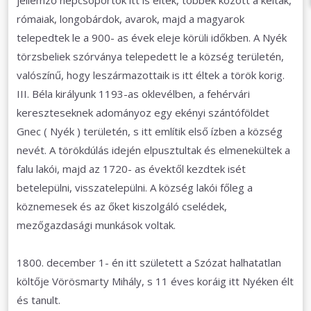
jellemző népcsoportok itt is éltek, többek között a kelták,
rómaiak, longobárdok, avarok, majd a magyarok
telepedtek le a 900- as évek eleje körüli időkben. A Nyék
törzsbeliek szórványa telepedett le a község területén,
valószínű, hogy leszármazottaik is itt éltek a török korig.
III. Béla királyunk 1193-as oklevélben, a fehérvári
kereszteseknek adományoz egy ekényi szántóföldet
Gnec ( Nyék ) területén, s itt említik első ízben a község
nevét. A törökdúlás idején elpusztultak és elmenekültek a
falu lakói, majd az 1720- as évektől kezdtek isét
betelepülni, visszatelepülni. A község lakói főleg a
köznemesek és az őket kiszolgáló cselédek,
mezőgazdasági munkások voltak.
1800. december 1- én itt született a Szózat halhatatlan
költője Vörösmarty Mihály, s 11 éves koráig itt Nyéken élt
és tanult.