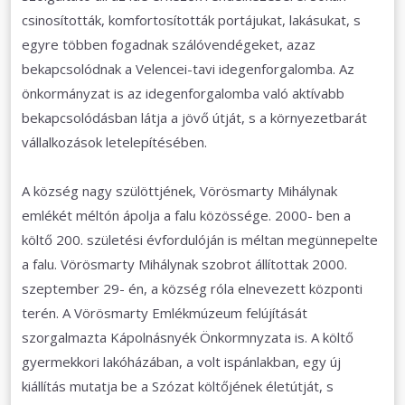
csinosították, komfortosították portájukat, lakásukat, s
egyre többen fogadnak szálóvendégeket, azaz
bekapcsolódnak a Velencei-tavi idegenforgalomba. Az
önkormányzat is az idegenforgalomba való aktívabb
bekapcsolódásban látja a jövő útját, s a környezetbarát
vállalkozások letelepítésében.
A község nagy szülöttjének, Vörösmarty Mihálynak
emlékét méltón ápolja a falu közössége. 2000- ben a
költő 200. születési évfordulóján is méltan megünnepelte
a falu. Vörösmarty Mihálynak szobrot állítottak 2000.
szeptember 29- én, a község róla elnevezett központi
terén. A Vörösmarty Emlékmúzeum felújítását
szorgalmazta Kápolnásnyék Önkormnyzata is. A költő
gyermekkori lakóházában, a volt ispánlakban, egy új
kiállítás mutatja be a Szózat költőjének életútját, s