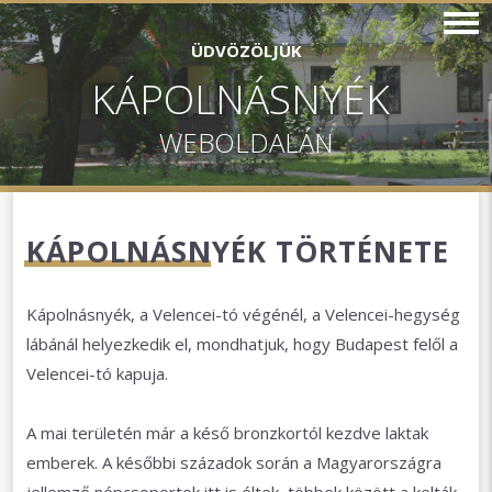
ÜDVÖZÖLJÜK
KÁPOLNÁSNYÉK
WEBOLDALÁN
KÁPOLNÁSNYÉK TÖRTÉNETE
Kápolnásnyék, a Velencei-tó végénél, a Velencei-hegység
lábánál helyezkedik el, mondhatjuk, hogy Budapest felől a
Velencei-tó kapuja.
A mai területén már a késő bronzkortól kezdve laktak
emberek. A későbbi századok során a Magyarországra