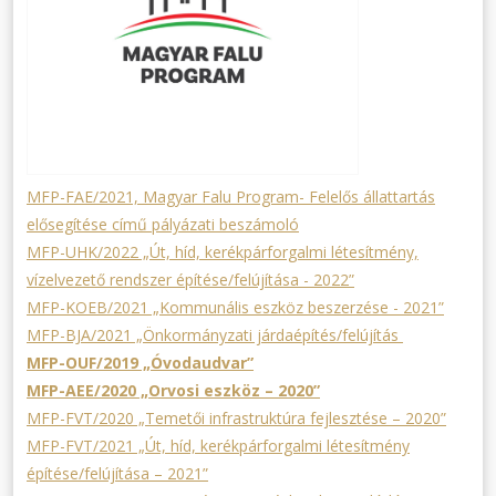
MFP-FAE/2021, Magyar Falu Program- Felelős állattartás
elősegítése című pályázati beszámoló
MFP-UHK/2022 „Út, híd, kerékpárforgalmi létesítmény,
vízelvezető rendszer építése/felújítása - 2022”
MFP-KOEB/2021 „Kommunális eszköz beszerzése - 2021”
MFP-BJA/2021 „Önkormányzati járdaépítés/felújítás
MFP-OUF/2019 „Óvodaudvar”
MFP-AEE/2020 „Orvosi eszköz – 2020”
MFP-FVT/2020 „Temetői infrastruktúra fejlesztése – 2020”
MFP-FVT/2021 „Út, híd, kerékpárforgalmi létesítmény
építése/felújítása – 2021”