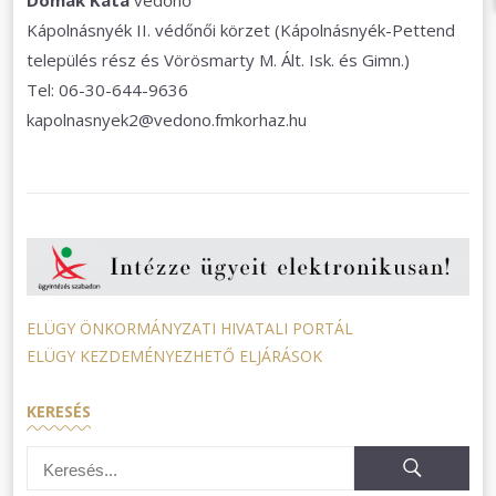
Domak Kata
védőnő
Kápolnásnyék II. védőnői körzet (Kápolnásnyék-Pettend
település rész és Vörösmarty M. Ált. Isk. és Gimn.)
Tel: 06-30-644-9636
kapolnasnyek2@vedono.fmkorhaz.hu
ELÜGY ÖNKORMÁNYZATI HIVATALI PORTÁL
ELÜGY KEZDEMÉNYEZHETŐ ELJÁRÁSOK
KERESÉS