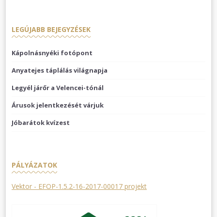
LEGÚJABB BEJEGYZÉSEK
Kápolnásnyéki fotópont
Anyatejes táplálás világnapja
Legyél járőr a Velencei-tónál
Árusok jelentkezését várjuk
Jóbarátok kvízest
PÁLYÁZATOK
Vektor - EFOP-1.5.2-16-2017-00017 projekt