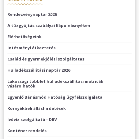
Rendezvénynaptár 2026
A tűzgyújtás szabályai Kápolnásnyéken
Elérhetőségeink
Intézményi étkeztetés
Család és gyermekjóléti szolgáltatas
Hulladékszállítási naptár 2026
Lakossági többlet hulladékszállítási matricák
vásárolhatók
Egyenlő Bánásmód Hatóság ügyfélszolgálata
Környékbeli álláshirdetések
Ivóvíz szolgáltató - DRV
Konténer rendelés