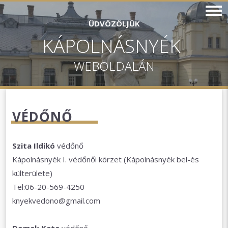
ÜDVÖZÖLJÜK
KÁPOLNÁSNYÉK
WEBOLDALÁN
VÉDŐNŐ
Szita Ildikó
védőnő
Kápolnásnyék I. védőnői körzet (Kápolnásnyék bel-és
külterülete)
Tel:06-20-569-4250
knyekvedono@gmail.com