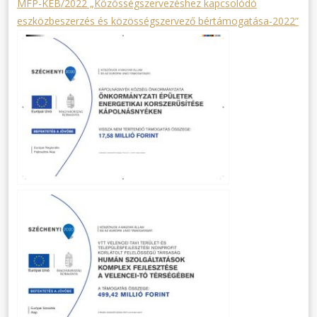
MFP-KEB/2022 „Közösségszervezéshez kapcsolódó
eszközbeszerzés és közösségszervező bértámogatása-2022”