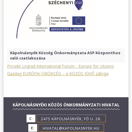
Kápolnásnyék Község Önkormányzata ASP Központhoz
való csatlakozása
Projekt Legrad International Forum - Europe for citizens
Gazdag EURÓPAI ÖRÖKSÉG – a KÖZÖS JÖVŐ záloga
KÁPOLNÁSNYÉKI KÖZÖS ÖNKORMÁNYZATI HIVATAL
C:
2475 KÁPOLNÁSNYÉK, FŐ U. 28.
E:
HIVATAL@KAPOLNASNYEK.HU