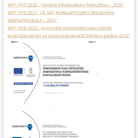
MFP-FVT/2020 „Temetői infrastruktúra fejlesztése – 2020”
MFP-FVT/2021 „Út, híd, kerékpárforgalmi létesítmény
építése/felújítása – 2021”
MFP-KEB/2022 „Közösségszervezéshez kapcsolódó
eszközbeszerzés és közösségszervező bértámogatása-2022”