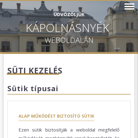
ÜDVÖZÖLJÜK
KÁPOLNÁSNYÉK
WEBOLDALÁN
SÜTI KEZELÉS
Sütik típusai
ALAP MŰKÖDÉST BIZTOSÍTÓ SÜTIK
Ezen sütik biztosítják a weboldal megfelelő
működését, megkönnyítik annak használatát, és