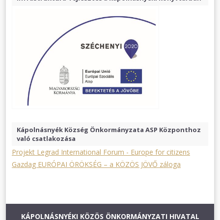
Kápolnásnyék Község Önkormányzata ASP Központhoz
való csatlakozása
Projekt Legrad International Forum - Europe for citizens
Gazdag EURÓPAI ÖRÖKSÉG – a KÖZÖS JÖVŐ záloga
KÁPOLNÁSNYÉKI KÖZÖS ÖNKORMÁNYZATI HIVATAL