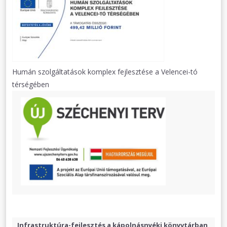
Humán szolgáltatások komplex fejlesztése a Velencei-tó
térségében
Infrastruktúra-fejlesztés a kápolnásnyéki könyvtárban