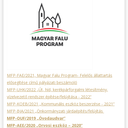
MFP-FAE/2021, Magyar Falu Program- Felelős állattartás
elősegítése című pályázati beszámoló
MFP-UHK/2022 „Út, híd, kerékpárforgalmi létesítmény,
vízelvezető rendszer építése/felújítása - 2022”
MFP-KOEB/2021 „Kommunális eszköz beszerzése - 2021”
MFP-BJA/2021 „Önkormányzati járdaépítés/felújítás
MFP-OUF/2019 „Óvodaudvar”
MFP-AEE/2020 „Orvosi eszköz – 2020”