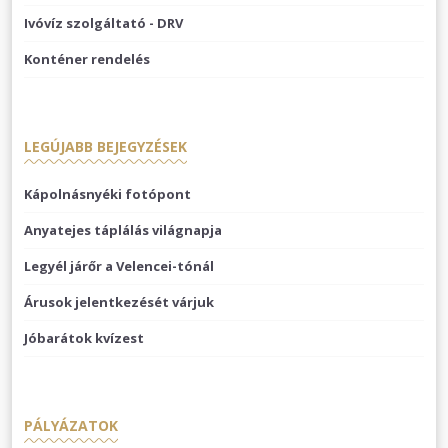
Ivóvíz szolgáltató - DRV
Konténer rendelés
LEGÚJABB BEJEGYZÉSEK
Kápolnásnyéki fotópont
Anyatejes táplálás világnapja
Legyél járőr a Velencei-tónál
Árusok jelentkezését várjuk
Jóbarátok kvízest
PÁLYÁZATOK