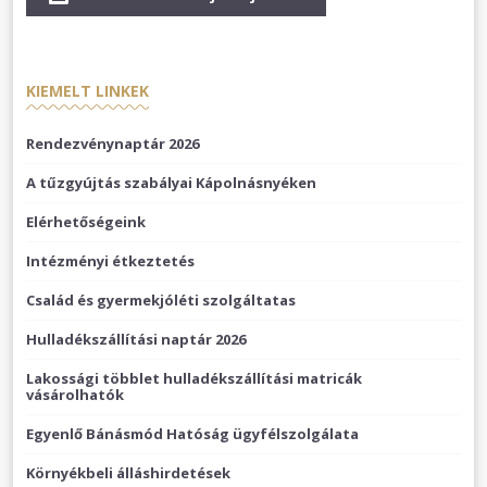
KIEMELT LINKEK
Rendezvénynaptár 2026
A tűzgyújtás szabályai Kápolnásnyéken
Elérhetőségeink
Intézményi étkeztetés
Család és gyermekjóléti szolgáltatas
Hulladékszállítási naptár 2026
Lakossági többlet hulladékszállítási matricák
vásárolhatók
Egyenlő Bánásmód Hatóság ügyfélszolgálata
Környékbeli álláshirdetések