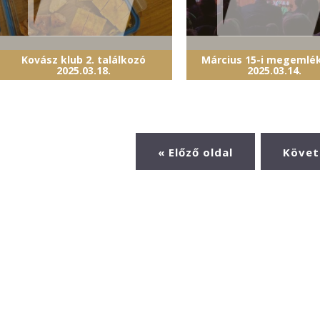
Kovász klub 2. találkozó
Március 15-i megemlé
2025.03.18.
2025.03.14.
« Előző oldal
Követ