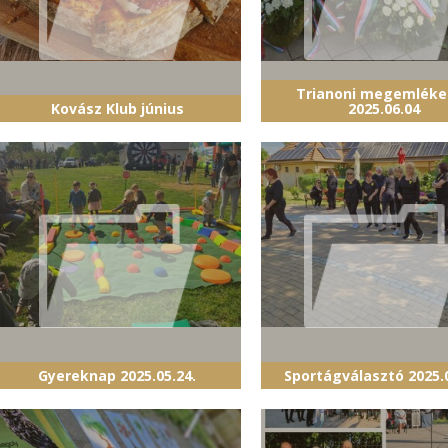
Trianoni megemléke
Kovász Klub június
2025.06.04
Gyereknap 2025.05.24.
Sportágválasztó 2025.0