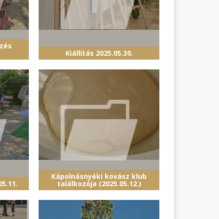
zés
Kiállítás 2025.05.30.
Kápolnásnyéki kovász klub
5.11.
találkozója (2025.05.12.)