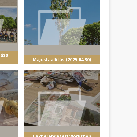
gása
Májusfaállítás (2025.04.30)
Lakberendezési workshop