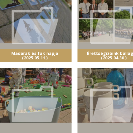
Madarak és fák napja
Érettségizőink balla
(2025.05.11.)
(2025.04.30.)