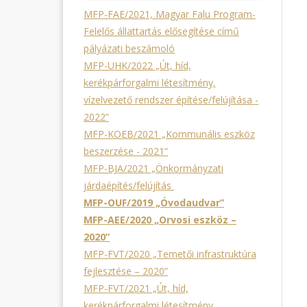
MFP-FAE/2021, Magyar Falu Program-
Felelős állattartás elősegítése című
pályázati beszámoló
MFP-UHK/2022 „Út, híd,
kerékpárforgalmi létesítmény,
vízelvezető rendszer építése/felújítása -
2022”
MFP-KOEB/2021 „Kommunális eszköz
beszerzése - 2021”
MFP-BJA/2021 „Önkormányzati
járdaépítés/felújítás
MFP-OUF/2019 „Óvodaudvar”
MFP-AEE/2020 „Orvosi eszköz –
2020”
MFP-FVT/2020 „Temetői infrastruktúra
fejlesztése – 2020”
MFP-FVT/2021 „Út, híd,
kerékpárforgalmi létesítmény