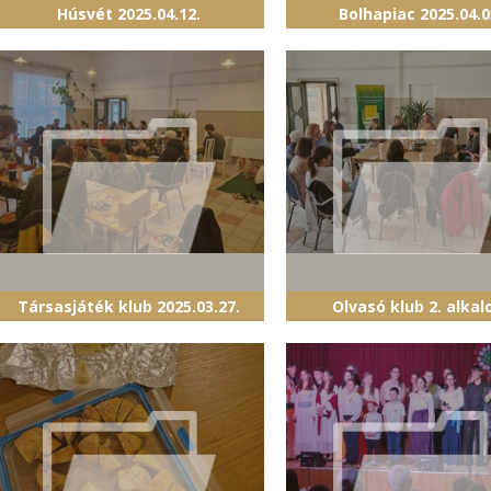
Húsvét 2025.04.12.
Bolhapiac 2025.04.0
Társasjáték klub 2025.03.27.
Olvasó klub 2. alka