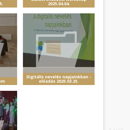
5.
2025.04.04.
Digitális nevelés napjainkban -
lom
előadás 2025.03.25.