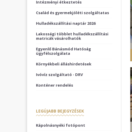
Intézményi étkeztetés
Család és gyermekjóléti szolgáltatas
Hulladékszállítási naptár 2026
Lakossági többlet hulladékszállítási
matricák vásárolhatók
Egyenlő Bánásmód Hatóság
ügyfélszolgálata
Környékbeli álláshirdetések
Ivóvíz szolgáltató - DRV
Konténer rendelés
LEGÚJABB BEJEGYZÉSEK
Kápolnásnyéki fotópont