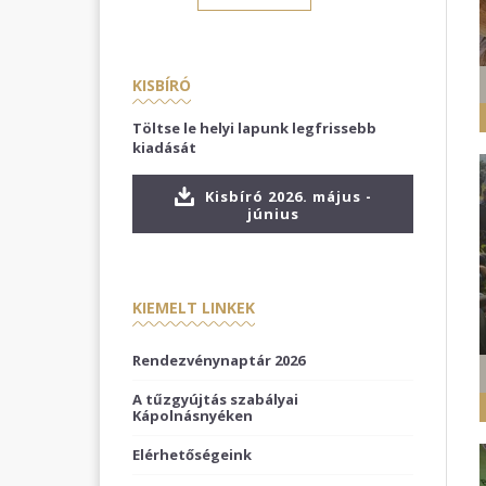
KISBÍRÓ
Töltse le helyi lapunk legfrissebb
kiadását
Kisbíró 2026. május -
június
KIEMELT LINKEK
Rendezvénynaptár 2026
A tűzgyújtás szabályai
Kápolnásnyéken
Elérhetőségeink