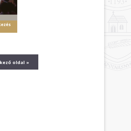
kezés
kező oldal »