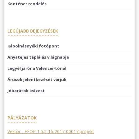
Konténer rendelés
LEGÚJABB BEJEGYZÉSEK
Kápolnásnyéki fotópont
Anyatejes táplálás világnapja
Legyél járőr a Velencei-tónál
Árusok jelentkezését várjuk
Jóbarátok kvízest
PÁLYÁZATOK
Vektor - EFOP-1.5.2-16-2017-00017 projekt