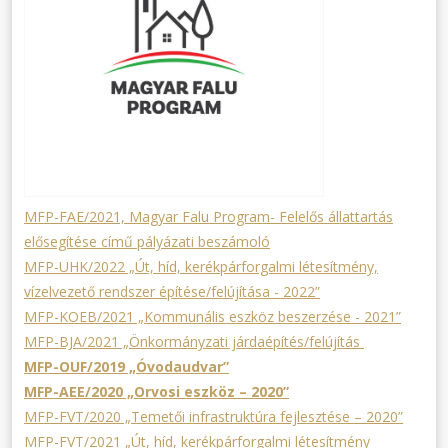
MFP-FAE/2021, Magyar Falu Program- Felelős állattartás
elősegítése című pályázati beszámoló
MFP-UHK/2022 „Út, híd, kerékpárforgalmi létesítmény,
vízelvezető rendszer építése/felújítása - 2022”
MFP-KOEB/2021 „Kommunális eszköz beszerzése - 2021”
MFP-BJA/2021 „Önkormányzati járdaépítés/felújítás
MFP-OUF/2019 „Óvodaudvar”
MFP-AEE/2020 „Orvosi eszköz – 2020”
MFP-FVT/2020 „Temetői infrastruktúra fejlesztése – 2020”
MFP-FVT/2021 „Út, híd, kerékpárforgalmi létesítmény