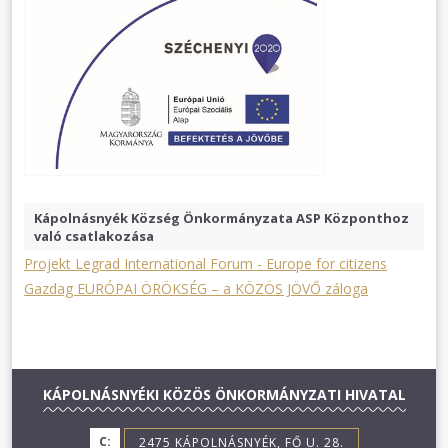
Kápolnásnyék Község Önkormányzata ASP Központhoz
való csatlakozása
Projekt Legrad International Forum - Europe for citizens
Gazdag EURÓPAI ÖRÖKSÉG – a KÖZÖS JÖVŐ záloga
KÁPOLNÁSNYÉKI KÖZÖS ÖNKORMÁNYZATI HIVATAL
C:
2475 KÁPOLNÁSNYÉK, FŐ U. 28.