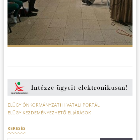
ELÜGY ÖNKORMÁNYZATI HIVATALI PORTÁL
ELÜGY KEZDEMÉNYEZHETŐ ELJÁRÁSOK
KERESÉS