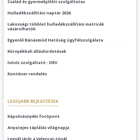
Család és gyermekjóléti szolgáltatas
Hulladékszállítási naptár 2026
Lakossági többlet hulladékszállítási matricák
vásárolhatók
Egyenlő Bánásmód Hatóság ügyfélszolgálata
Környékbeli álláshirdetések
Ivóvíz szolgáltató - DRV
Konténer rendelés
LEGÚJABB BEJEGYZÉSEK
Kápolnásnyéki fotópont
Anyatejes táplálás világnapja
Legyél járőr a Velencei-tónál