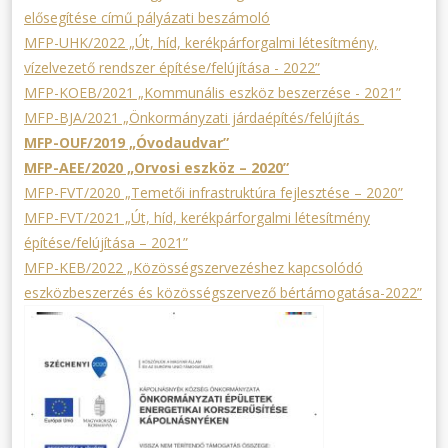
elősegítése című pályázati beszámoló
MFP-UHK/2022 „Út, híd, kerékpárforgalmi létesítmény,
vízelvezető rendszer építése/felújítása - 2022”
MFP-KOEB/2021 „Kommunális eszköz beszerzése - 2021”
MFP-BJA/2021 „Önkormányzati járdaépítés/felújítás
MFP-OUF/2019 „Óvodaudvar”
MFP-AEE/2020 „Orvosi eszköz – 2020”
MFP-FVT/2020 „Temetői infrastruktúra fejlesztése – 2020”
MFP-FVT/2021 „Út, híd, kerékpárforgalmi létesítmény
építése/felújítása – 2021”
MFP-KEB/2022 „Közösségszervezéshez kapcsolódó
eszközbeszerzés és közösségszervező bértámogatása-2022”