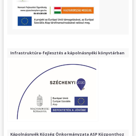
Infrastruktúra-fejlesztés a kápolnásnyéki könyvtárban
Kápolnásnyék Község Önkormányzata ASP Központhoz