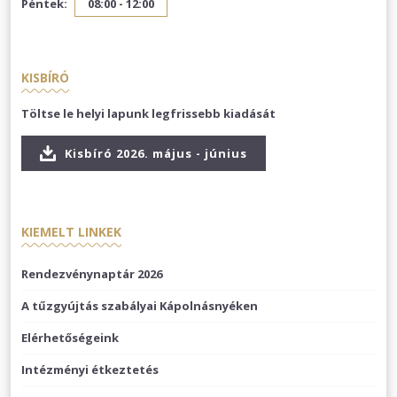
Péntek:
08:00 - 12:00
KISBÍRÓ
Töltse le helyi lapunk legfrissebb kiadását
Kisbíró 2026. május - június
KIEMELT LINKEK
Rendezvénynaptár 2026
A tűzgyújtás szabályai Kápolnásnyéken
Elérhetőségeink
Intézményi étkeztetés