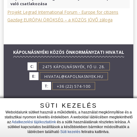
való csatlakozása
Projekt Legrad International Forum - Europe for citizens
Gazdag EURÓPAI ÖRÖKSÉG – a KÖZÖS JÖVŐ záloga
KÁPOLNÁSNYÉKI KÖZÖS ÖNKORMÁNYZATI HIVATAL
C:
2475 KÁPOLNÁSNYÉK, FŐ U. 28.
E:
HIVATAL@KAPOLNASNYEK.HU
T:
+36 (22) 574-100
SÜTI KEZELÉS
Weboldalunk sütiket használ a működtetés, a használat megkönnyítése és a
statisztikai nyomon követés érdekében. A weboldal láblécében megtekinthető
az
Adatkezelési tájékoztatónk
és a sütik használatának részletes leírása. A
2026 © KÁPOLNÁSNYÉK - MINDEN JOG FENNTARTVA!
sütikkel kapcsolatos beállítások a későbbiekben bármikor módosíthatók a
láblécben található
Süti kezelés
feliratra kattintva.