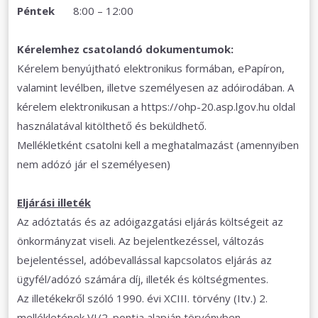
Péntek
8:00 – 12:00
Kérelemhez csatolandó dokumentumok:
Kérelem benyújtható elektronikus formában, ePapíron,
valamint levélben, illetve személyesen az adóirodában. A
kérelem elektronikusan a https://ohp-20.asp.lgov.hu oldal
használatával kitölthető és beküldhető.
Mellékletként csatolni kell a meghatalmazást (amennyiben
nem adózó jár el személyesen)
Eljárási illeték
Az adóztatás és az adóigazgatási eljárás költségeit az
önkormányzat viseli. Az bejelentkezéssel, változás
bejelentéssel, adóbevallással kapcsolatos eljárás az
ügyfél/adózó számára díj, illeték és költségmentes.
Az illetékekről szóló 1990. évi XCIII. törvény (Itv.) 2.
mellékletének VI/2. pontja alapján törvényben