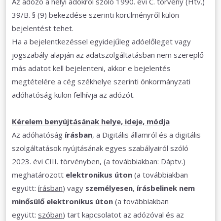
Az adózó a helyi adókról szóló 1990. évi C. törvény (Htv.)
39/B. § (9) bekezdése szerinti körülményről külön
bejelentést tehet.
Ha a bejelentkezéssel egyidejűleg adóelőleget vagy
jogszabály alapján az adatszolgáltatásban nem szereplő
más adatot kell bejelenteni, akkor e bejelentés
megtételére a cég székhelye szerinti önkormányzati
adóhatóság külön felhívja az adózót.
Kérelem benyújtásának helye, ideje, módja
Az adóhatóság
írásban
, a Digitális államról és a digitális
szolgáltatások nyújtásának egyes szabályairól szóló
2023. évi CIII. törvényben, (a továbbiakban: Dáptv.)
meghatározott
elektronikus úton
(a továbbiakban
együtt:
írásban
) vagy
személyesen
,
írásbelinek nem
minősülő elektronikus úton
(a továbbiakban
együtt:
szóban
) tart kapcsolatot az adózóval és az