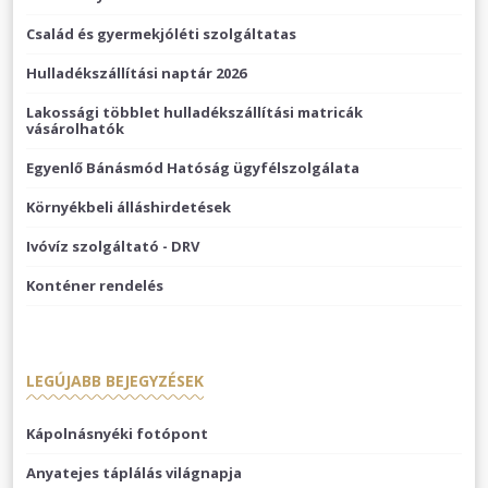
Család és gyermekjóléti szolgáltatas
Hulladékszállítási naptár 2026
Lakossági többlet hulladékszállítási matricák
vásárolhatók
Egyenlő Bánásmód Hatóság ügyfélszolgálata
Környékbeli álláshirdetések
Ivóvíz szolgáltató - DRV
Konténer rendelés
LEGÚJABB BEJEGYZÉSEK
Kápolnásnyéki fotópont
Anyatejes táplálás világnapja