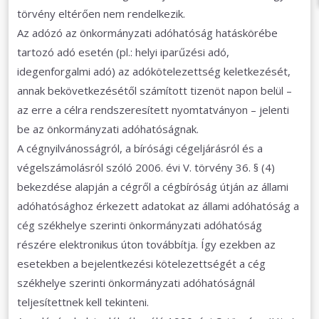
törvény eltérően nem rendelkezik.
Az adózó az önkormányzati adóhatóság hatáskörébe
tartozó adó esetén (pl.: helyi iparűzési adó,
idegenforgalmi adó) az adókötelezettség keletkezését,
annak bekövetkezésétől számított tizenöt napon belül –
az erre a célra rendszeresített nyomtatványon – jelenti
be az önkormányzati adóhatóságnak.
A cégnyilvánosságról, a bírósági cégeljárásról és a
végelszámolásról szóló 2006. évi V. törvény 36. § (4)
bekezdése alapján a cégről a cégbíróság útján az állami
adóhatósághoz érkezett adatokat az állami adóhatóság a
cég székhelye szerinti önkormányzati adóhatóság
részére elektronikus úton továbbítja. Így ezekben az
esetekben a bejelentkezési kötelezettségét a cég
székhelye szerinti önkormányzati adóhatóságnál
teljesítettnek kell tekinteni.