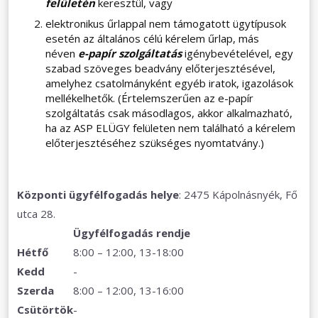
felületén
keresztül, vagy
elektronikus űrlappal nem támogatott ügytípusok
esetén az általános célú kérelem űrlap, más
néven
e-papír szolgáltatás
igénybevételével, egy
szabad szöveges beadvány előterjesztésével,
amelyhez csatolmányként egyéb iratok, igazolások
mellékelhetők. (Értelemszerűen az e-papír
szolgáltatás csak másodlagos, akkor alkalmazható,
ha az ASP ELÜGY felületen nem található a kérelem
előterjesztéséhez szükséges nyomtatvány.)
Központi ügyfélfogadás helye
: 2475 Kápolnásnyék, Fő
utca 28.
Ügyfélfogadás rendje
Hétfő
8:00 – 12:00, 13-18:00
Kedd
-
Szerda
8:00 – 12:00, 13-16:00
Csütörtök
-