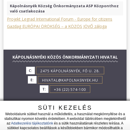
Kápolnásnyék Község Önkormányzata ASP Központhoz
való csatlakozása
Projekt Legrad International Forum - Europe for citizens
Gazdag EURÓPAI ÖRÖKSÉG – a KÖZÖS JÖVŐ záloga
KÁPOLNÁSNYÉKI KÖZÖS ÖNKORMÁNYZATI HIVATAL
C:
2475 KÁPOLNÁSNYÉK, FŐ U. 28.
E:
HIVATAL@KAPOLNASNYEK.HU
T:
+36 (22) 574-100
SÜTI KEZELÉS
Weboldalunk sütiket használ a működtetés, a használat megkönnyítése és a
statisztikai nyomon követés érdekében. A weboldal láblécében megtekinthető
az
Adatkezelési tájékoztatónk
és a sütik használatának részletes leírása. A
2026 © KÁPOLNÁSNYÉK - MINDEN JOG FENNTARTVA!
sütikkel kapcsolatos beállítások a későbbiekben bármikor módosíthatók a