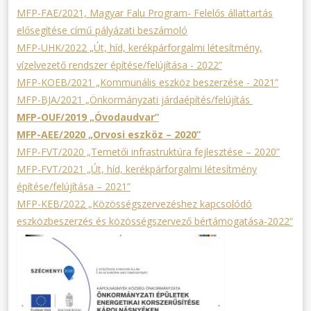
MFP-FAE/2021, Magyar Falu Program- Felelős állattartás
elősegítése című pályázati beszámoló
MFP-UHK/2022 „Út, híd, kerékpárforgalmi létesítmény,
vízelvezető rendszer építése/felújítása - 2022”
MFP-KOEB/2021 „Kommunális eszköz beszerzése - 2021”
MFP-BJA/2021 „Önkormányzati járdaépítés/felújítás
MFP-OUF/2019 „Óvodaudvar”
MFP-AEE/2020 „Orvosi eszköz – 2020”
MFP-FVT/2020 „Temetői infrastruktúra fejlesztése – 2020”
MFP-FVT/2021 „Út, híd, kerékpárforgalmi létesítmény
építése/felújítása – 2021”
MFP-KEB/2022 „Közösségszervezéshez kapcsolódó
eszközbeszerzés és közösségszervező bértámogatása-2022”