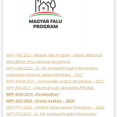
MFP-FAE/2021, Magyar Falu Program- Felelős állattartás
elősegítése című pályázati beszámoló
MFP-UHK/2022 „Út, híd, kerékpárforgalmi létesítmény,
vízelvezető rendszer építése/felújítása - 2022”
MFP-KOEB/2021 „Kommunális eszköz beszerzése - 2021”
MFP-BJA/2021 „Önkormányzati járdaépítés/felújítás
MFP-OUF/2019 „Óvodaudvar”
MFP-AEE/2020 „Orvosi eszköz – 2020”
MFP-FVT/2020 „Temetői infrastruktúra fejlesztése – 2020”
MFP-FVT/2021 „Út, híd, kerékpárforgalmi létesítmény