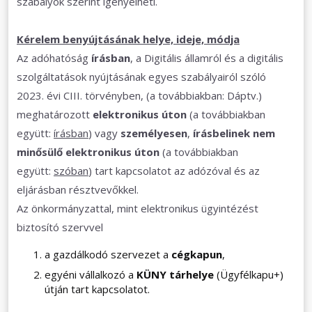
szabályok szerint igényelheti.
Kérelem benyújtásának helye, ideje, módja
Az adóhatóság
írásban
, a Digitális államról és a digitális
szolgáltatások nyújtásának egyes szabályairól szóló
2023. évi CIII. törvényben, (a továbbiakban: Dáptv.)
meghatározott
elektronikus úton
(a továbbiakban
együtt:
írásban
) vagy
személyesen
,
írásbelinek nem
minősülő elektronikus úton
(a továbbiakban
együtt:
szóban
) tart kapcsolatot az adózóval és az
eljárásban résztvevőkkel.
Az önkormányzattal, mint elektronikus ügyintézést
biztosító szervvel
a gazdálkodó szervezet a
cégkapun
,
egyéni vállalkozó a
KÜNY tárhelye
(Ügyfélkapu+)
útján tart kapcsolatot.