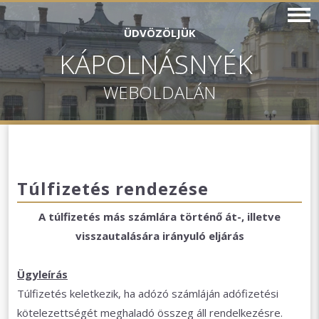
ÜDVÖZÖLJÜK
KÁPOLNÁSNYÉK
WEBOLDALÁN
Túlfizetés rendezése
A túlfizetés más számlára történő át-, illetve
visszautalására irányuló eljárás
Ügyleírás
Túlfizetés keletkezik, ha adózó számláján adófizetési
kötelezettségét meghaladó összeg áll rendelkezésre.