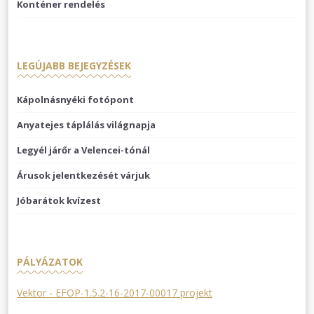
Konténer rendelés
LEGÚJABB BEJEGYZÉSEK
Kápolnásnyéki fotópont
Anyatejes táplálás világnapja
Legyél járőr a Velencei-tónál
Árusok jelentkezését várjuk
Jóbarátok kvízest
PÁLYÁZATOK
Vektor - EFOP-1.5.2-16-2017-00017 projekt