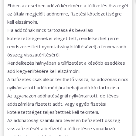
Ebben az esetben adózó kérelmére a túlfizetés összegét
az általa megjelölt adónemre, fizetési kötelezettségre
kell elszámolni.
Ha adózónak nincs tartozása és bevallási
kötelezettségeinek is eleget tett, rendelkezhet (erre
rendszeresített nyomtatvány kitöltésével) a fennmaradó
összeg visszatérítéséről.
Rendelkezés hiányában a túlfizetést a később esedékes
adó kiegyenlítésére kell elszámolni.
A túlfizetés csak akkor téríthető vissza, ha adózónak nincs
nyilvántartott adók módjára behajtandó köztartozása.
Az ugyanazon adóhatóságnál nyilvántartott, de téves
adószámlára fizetett adót, vagy egyéb fizetési
kötelezettséget teljesítettnek kell tekinteni.
Az adóhatóság számlájára tévesen befizetett összeg
visszafizetését a befizető a túlfizetésre vonatkozó