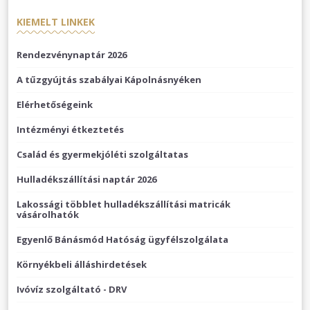
KIEMELT LINKEK
Rendezvénynaptár 2026
A tűzgyújtás szabályai Kápolnásnyéken
Elérhetőségeink
Intézményi étkeztetés
Család és gyermekjóléti szolgáltatas
Hulladékszállítási naptár 2026
Lakossági többlet hulladékszállítási matricák
vásárolhatók
Egyenlő Bánásmód Hatóság ügyfélszolgálata
Környékbeli álláshirdetések
Ivóvíz szolgáltató - DRV