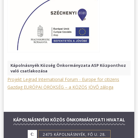
Kápolnásnyék Község Önkormányzata ASP Központhoz
való csatlakozása
Projekt Legrad International Forum - Europe for citizens
Gazdag EURÓPAI ÖRÖKSÉG – a KÖZÖS JÖVŐ záloga
KÁPOLNÁSNYÉKI KÖZÖS ÖNKORMÁNYZATI HIVATAL
C:
2475 KÁPOLNÁSNYÉK, FŐ U. 28.