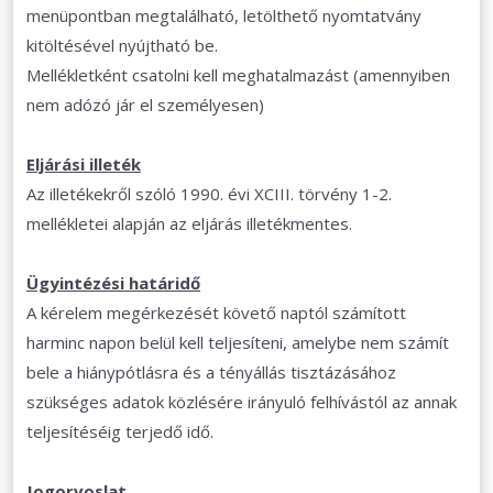
menüpontban megtalálható, letölthető nyomtatvány
kitöltésével nyújtható be.
Mellékletként csatolni kell meghatalmazást (amennyiben
nem adózó jár el személyesen)
Eljárási illeték
Az illetékekről szóló 1990. évi XCIII. törvény 1-2.
mellékletei alapján az eljárás illetékmentes.
Ügyintézési határidő
A kérelem megérkezését követő naptól számított
harminc napon belül kell teljesíteni, amelybe nem számít
bele a hiánypótlásra és a tényállás tisztázásához
szükséges adatok közlésére irányuló felhívástól az annak
teljesítéséig terjedő idő.
Jogorvoslat