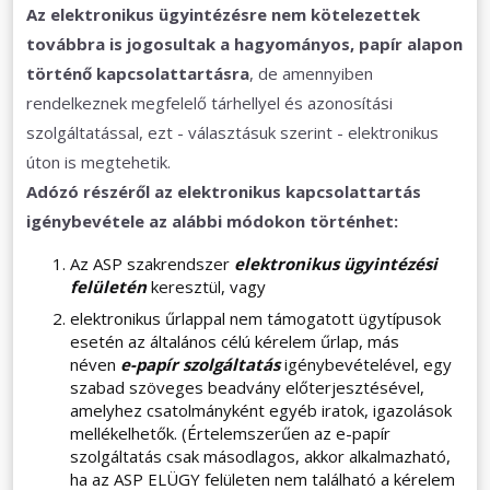
Az elektronikus ügyintézésre nem kötelezettek
továbbra is jogosultak a hagyományos, papír alapon
történő kapcsolattartásra
, de amennyiben
rendelkeznek megfelelő tárhellyel és azonosítási
szolgáltatással, ezt - választásuk szerint - elektronikus
úton is megtehetik.
Adózó részéről az elektronikus kapcsolattartás
igénybevétele az alábbi módokon történhet:
Az ASP szakrendszer
elektronikus ügyintézési
felületén
keresztül, vagy
elektronikus űrlappal nem támogatott ügytípusok
esetén az általános célú kérelem űrlap, más
néven
e-papír szolgáltatás
igénybevételével, egy
szabad szöveges beadvány előterjesztésével,
amelyhez csatolmányként egyéb iratok, igazolások
mellékelhetők. (Értelemszerűen az e-papír
szolgáltatás csak másodlagos, akkor alkalmazható,
ha az ASP ELÜGY felületen nem található a kérelem