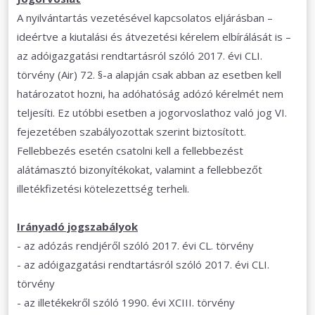
A nyilvántartás vezetésével kapcsolatos eljárásban –
ideértve a kiutalási és átvezetési kérelem elbírálását is –
az adóigazgatási rendtartásról szóló 2017. évi CLI.
törvény (Air) 72. §-a alapján csak abban az esetben kell
határozatot hozni, ha adóhatóság adózó kérelmét nem
teljesíti. Ez utóbbi esetben a jogorvoslathoz való jog VI.
fejezetében szabályozottak szerint biztosított.
Fellebbezés esetén csatolni kell a fellebbezést
alátámasztó bizonyítékokat, valamint a fellebbezőt
illetékfizetési kötelezettség terheli.
Irányadó jogszabályok
- az adózás rendjéről szóló 2017. évi CL. törvény
- az adóigazgatási rendtartásról szóló 2017. évi CLI.
törvény
- az illetékekről szóló 1990. évi XCIII. törvény