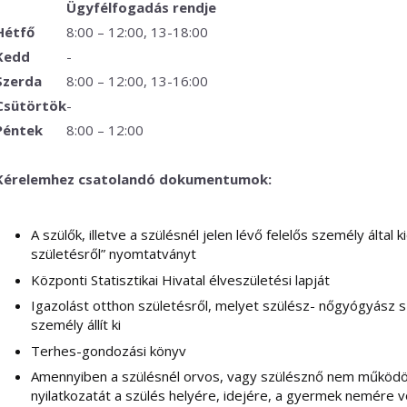
Ügyfélfogadás rendje
Hétfő
8:00 – 12:00, 13-18:00
Kedd
-
Szerda
8:00 – 12:00, 13-16:00
Csütörtök
-
Péntek
8:00 – 12:00
Kérelemhez csatolandó dokumentumok:
A szülők, illetve a szülésnél jelen lévő felelős személy által 
születésről” nyomtatványt
Központi Statisztikai Hivatal élveszületési lapját
Igazolást otthon születésről, melyet szülész- nőgyógyász 
személy állít ki
Terhes-gondozási könyv
Amennyiben a szülésnél orvos, vagy szülésznő nem működöt
nyilatkozatát a szülés helyére, idejére, a gyermek nemére v