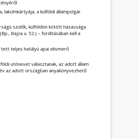
 tényéről
 lakcímkártyája, a külföldi állampolgár
árságú szülők, külföldön kötött házassága
p., Bajza u. 52.) – fordításában kell a
tett teljes hatályú apai elismerő
földi utónevet választanak, az adott állam
tónév az adott országban anyakönyvezhető