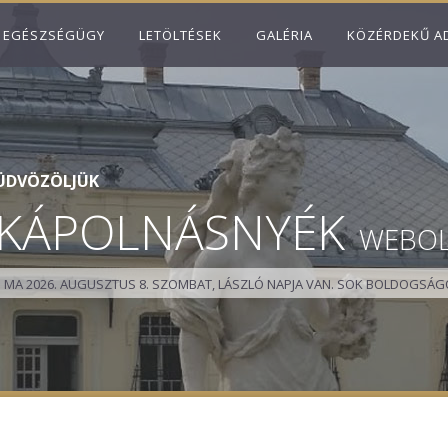
EGÉSZSÉGÜGY
LETÖLTÉSEK
GALÉRIA
KÖZÉRDEKŰ A
ÜDVÖZÖLJÜK
KÁPOLNÁSNYÉK
WEBO
MA 2026. AUGUSZTUS 8. SZOMBAT, LÁSZLÓ NAPJA VAN.
SOK BOLDOGSÁGO