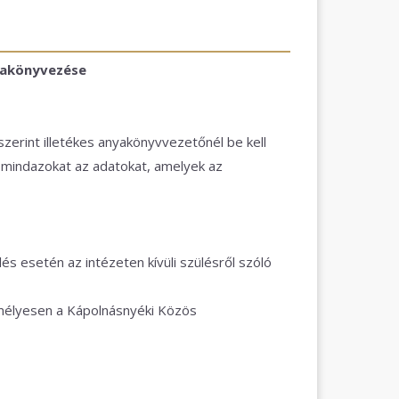
nyakönyvezése
erint illetékes anyakönyvvezetőnél be kell
ja mindazokat az adatokat, amelyek az
ülés esetén az intézeten kívüli szülésről szóló
zemélyesen a Kápolnásnyéki Közös