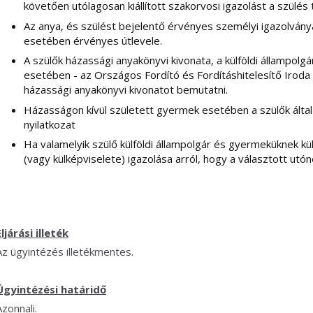
követően utólagosan kiállított szakorvosi igazolást a szülés
Az anya, és szülést bejelentő érvényes személyi igazolványa,
esetében érvényes útlevele.
A szülők házassági anyakönyvi kivonata, a külföldi állampolg
esetében - az Országos Fordító és Fordításhitelesítő Iroda (B
házassági anyakönyvi kivonatot bemutatni.
Házasságon kívül született gyermek esetében a szülők által 
nyilatkozat
Ha valamelyik szülő külföldi állampolgár és gyermeküknek kül
(vagy külképviselete) igazolása arról, hogy a választott u
Eljárási illeték
Az ügyintézés illetékmentes.
Ügyintézési határidő
Azonnali.