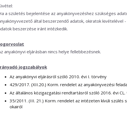
Kivétel:
Ha a születés bejelentése az anyakönyvezéshez szükséges adato
anyakönyvvezető által beszerzendő adatok, okiratok kivételével 
adatok beszerzése iránt intézkedik.
Jogorvoslat
Az anyakönyvi eljárásban nincs helye fellebbezésnek.
Irányadó jogszabályok
Az anyakönyvi eljárásról szóló 2010. évi I. törvény
429/2017. (XII.20.) Korm. rendelet az anyakönyvezési felada
Az általános közigazgatási rendtartásról szóló 2016. évi CL.
35/2011. (III. 21.) Korm. rendelet az intézeten kívüli szülés s
okairól