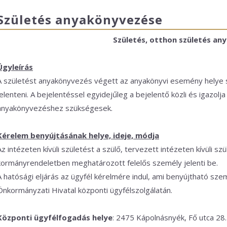
Születés anyakönyvezése
Születés, otthon születés a
Ügyleírás
A születést anyakönyvezés végett az anyakönyvi esemény helye sz
jelenteni. A bejelentéssel egyidejűleg a bejelentő közli és igazol
anyakönyvezéshez szükségesek.
Kérelem benyújtásának helye, ideje, módja
Az intézeten kívüli születést a szülő, tervezett intézeten kívüli sz
kormányrendeletben meghatározott felelős személy jelenti be.
A hatósági eljárás az ügyfél kérelmére indul, ami benyújtható s
Önkormányzati Hivatal központi ügyfélszolgálatán.
Központi ügyfélfogadás helye
: 2475 Kápolnásnyék, Fő utca 28.