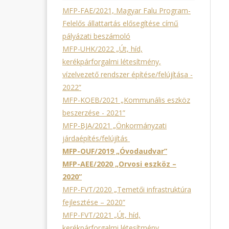
MFP-FAE/2021, Magyar Falu Program-
Felelős állattartás elősegítése című
pályázati beszámoló
MFP-UHK/2022 „Út, híd,
kerékpárforgalmi létesítmény,
vízelvezető rendszer építése/felújítása -
2022”
MFP-KOEB/2021 „Kommunális eszköz
beszerzése - 2021”
MFP-BJA/2021 „Önkormányzati
járdaépítés/felújítás
MFP-OUF/2019 „Óvodaudvar”
MFP-AEE/2020 „Orvosi eszköz –
2020”
MFP-FVT/2020 „Temetői infrastruktúra
fejlesztése – 2020”
MFP-FVT/2021 „Út, híd,
kerékpárforgalmi létesítmény