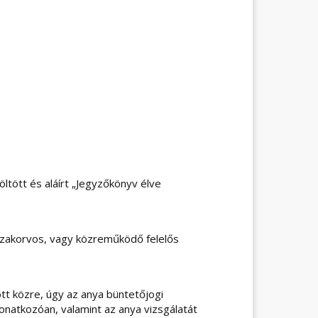
kiöltött és aláírt „Jegyzőkönyv élve
szakorvos, vagy közreműködő felelős
t közre, úgy az anya büntetőjogi
onatkozóan, valamint az anya vizsgálatát