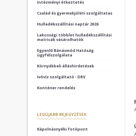
Intézményi étkeztetés
Család és gyermekjóléti szolgáltatas
Hulladékszállítási naptár 2026
Lakossági többlet hulladékszállítási
matricák vásárolhatók
Egyenlő Bánásmód Hatóság
ügyfélszolgálata
Környékbeli álláshirdetések
Ivóvíz szolgáltató - DRV
Konténer rendelés
LEGÚJABB BEJEGYZÉSEK
Kápolnásnyéki fotópont