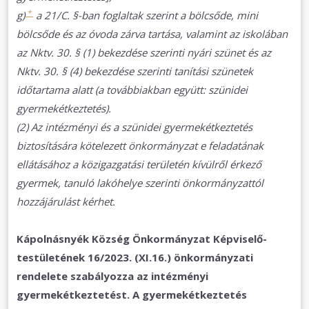
*
g)
a 21/C. §-ban foglaltak szerint a bölcsőde, mini
bölcsőde és az óvoda zárva tartása, valamint az iskolában
az Nktv. 30. § (1) bekezdése szerinti nyári szünet és az
Nktv. 30. § (4) bekezdése szerinti tanítási szünetek
időtartama alatt (a továbbiakban együtt: szünidei
gyermekétkeztetés).
(2) Az intézményi és a szünidei gyermekétkeztetés
biztosítására kötelezett önkormányzat e feladatának
ellátásához a közigazgatási területén kívülről érkező
gyermek, tanuló lakóhelye szerinti önkormányzattól
hozzájárulást kérhet.
Kápolnásnyék Község Önkormányzat Képviselő-
testületének 16/2023. (XI.16.) önkormányzati
rendelete szabályozza az intézményi
gyermekétkeztetést. A gyermekétkeztetés