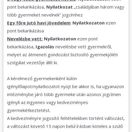
pont bekarikázása,
Nyilatkozat
„családjában három vagy
több gyermeket nevelnek” jogcímhez
Egy főre jutó havi jövedelem
:
Nyilatkozaton
ezen
pont bekarikázása
Nevelésbe vett:
Nyilatkozaton
ezen pont
bekarikázása,
Igazolás
nevelésbe vett gyermekről,
melyet az átmeneti gondozást biztosító gyermekjóléti
szolgálat vezetője állít ki.
A kérelmező gyermekenként külön
igénylőlapot/nyilatkozatot nyújt be akkor is, ha ugyanazon
intézménybe járó több gyermeke után azonos jogcímen
igényli az ingyenes vagy kedvezményes
gyermekétkeztetést.
A kedvezményre jogosító feltételekben történt változást,
a változást követő 15 napon belül írásban köteles a szülő