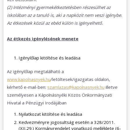
(2) Intézményi gyermekétkeztetésben részesülhet az
iskolában az a tanuló is, aki a napközit nem veszi igénybe.
Az étkezések közül az ebéd külön is igényelhető.
Az étkezés igénylésének menete
Igénylőlap kitöltése és leadása
Az igénylőlap megtalálható a
www.kapolnasnyek.hu
/letöltesek/igazgatas oldalon,
kérhető e-mail-ben:
szamlazas@kapolnasnyek.hu
illetve
személyesen a Kápolnásnyéki Közös Önkormányzati
Hivatal a Pénzügyi Irodájában
Nyilatkozat kitöltése és leadása
Kedvezményre jogosultság esetén a 328/2011.
(XII.29.) Kormányrendelet vonatkozó melléklete (6-