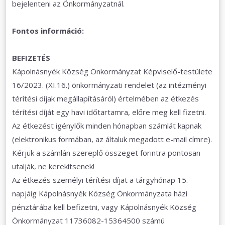
bejelenteni az Önkormányzatnál.
Fontos információ:
BEFIZETÉS
Kápolnásnyék Község Önkormányzat Képviselő-testülete
16/2023. (XI.16.) önkormányzati rendelet (az intézményi
térítési díjak megállapításáról) értelmében az étkezés
térítési díját egy havi időtartamra, előre meg kell fizetni.
Az étkezést igénylők minden hónapban számlát kapnak
(elektronikus formában, az általuk megadott e-mail címre).
Kérjük a számlán szereplő összeget forintra pontosan
utalják, ne kerekítsenek!
Az étkezés személyi térítési díjat a tárgyhónap 15.
napjáig Kápolnásnyék Község Önkormányzata házi
pénztárába kell befizetni, vagy Kápolnásnyék Község
Önkormányzat 11736082-15364500 számú