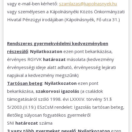
vagy e-mail-ben kérhető:
szamlazas@kapolnasnyek.hu
vagy személyesen a Kápolnásnyéki Közös Önkormányzati
Hivatal Pénzügyi irodájában (Kápolnásnyék, Fő utca 31.)
Rendszeres gyermekvédelmi kedvezményben
részesülő
:
Nyilatkozaton
ezen pont bekarikázása,
érvényes RGYVK
határozat
másolata (kedvezmény
érvényességi ideje alatt adható, érvényesség lejárati
napjával a kedvezmény megszűnik)
Tartósan beteg
:
Nyilatkozaton
ezen pont
bekarikázása,
szakorvosi igazolás
(a családok
támogatásáról szóló 1998. évi LXXXIV. törvény 51.§
5/2003.(II.19.) ESzCsM rendelet: Igazolás tartósan beteg,
illetőleg súlyosan fogyatékos gyermekről
SNI
határozat
száma
3 vagy több gyermeket nevelő
:
Nyilatkozaton
ezen