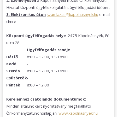
2. Személyesen
a Kápolnásnyéki Közös Önkormányzati
Hivatal központi ügyfélszolgálatán, ügyfélfogadási időben.
3. Elektronikus úton
szamlazas@kapolnasnyek.hu
e-mail
címre
Központi ügyfélfogadás helye
: 2475 Kápolnásnyék, Fő
utca 28.
Ügyfélfogadás rendje
Hétfő
8:00 – 12:00, 13-18:00
Kedd
-
Szerda
8:00 – 12:00, 13-16:00
Csütörtök
-
Péntek
8:00 – 12:00
Kérelemhez csatolandó dokumentumok:
Minden általunk kért nyomtatvány megtalálható
Önkormányzatunk honlapján:
www.kapolnasnyek.hu