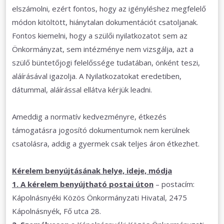
elszámolni, ezért fontos, hogy az igényléshez megfelelő
módon kitöltött, hiánytalan dokumentációt csatoljanak.
Fontos kiemelni, hogy a szülői nyilatkozatot sem az
Önkormányzat, sem intézménye nem vizsgálja, azt a
szülő büntetőjogi felelőssége tudatában, önként teszi,
aláírásával igazolja. A Nyilatkozatokat eredetiben,
dátummal, aláírással ellátva kérjük leadni.
Ameddig a normatív kedvezményre, étkezés
támogatásra jogosító dokumentumok nem kerülnek
csatolásra, addig a gyermek csak teljes áron étkezhet.
Kérelem benyújtásának helye, ideje, módja
1. A kérelem benyújtható postai úton
– postacím:
Kápolnásnyéki Közös Önkormányzati Hivatal, 2475
Kápolnásnyék, Fő utca 28.