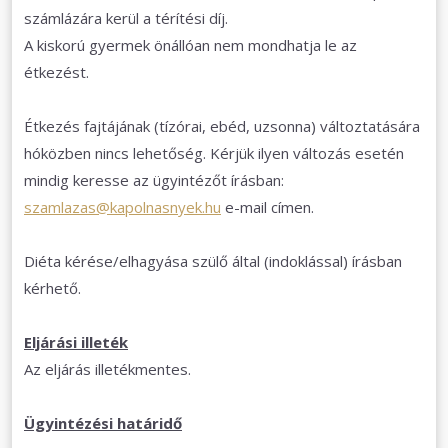
számlázára kerül a térítési díj.
A kiskorú gyermek önállóan nem mondhatja le az
étkezést.
Étkezés fajtájának (tízórai, ebéd, uzsonna) változtatására
hóközben nincs lehetőség. Kérjük ilyen változás esetén
mindig keresse az ügyintézőt írásban:
szamlazas@kapolnasnyek.hu
e-mail címen.
Diéta kérése/elhagyása szülő által (indoklással) írásban
kérhető.
Eljárási illeték
Az eljárás illetékmentes.
Ügyintézési határidő