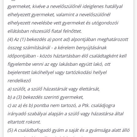
gyermeket, kivéve a nevelőszülőnél ideiglenes hatállyal
elhelyezett gyermeket, valamint a nevelőszülőnél
elhelyezett nevelésbe vett gyermeket és utógondozói
ellátásban részesülő fiatal felnőttet.
(4) Az (1) bekezdés a) pont ad) alpontjában meghatározott
összeg számításánál - a kérelem benyújtásának
időpontjában - közös háztartásban élő családtagként kell
figyelembe venni az egy lakásban együtt lakó, ott
bejelentett lakóhellyel vagy tartózkodási hellyel
rendelkező
a) szülőt, a szülő házastársát vagy élettársát,
b) a (3) bekezdés szerinti gyermeket,
c) az a) és b) pontba nem tartozó, a Ptk. családjogra
irányadó szabályai alapján a szülő vagy házastársa által
eltartott rokont.
(5) A családbafogadó gyám a saját és a gyámsága alatt álló