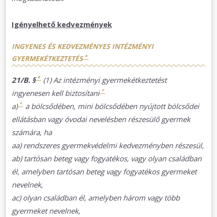
Igényelhető kedvezmények
INGYENES ÉS KEDVEZMÉNYES INTÉZMÉNYI
*
GYERMEKÉTKEZTETÉS
*
21/B. §
(1) Az intézményi gyermekétkeztetést
*
ingyenesen kell biztosítani
*
a)
a bölcsődében, mini bölcsődében nyújtott bölcsődei
ellátásban vagy óvodai nevelésben részesülő gyermek
számára, ha
aa) rendszeres gyermekvédelmi kedvezményben részesül,
ab) tartósan beteg vagy fogyatékos, vagy olyan családban
él, amelyben tartósan beteg vagy fogyatékos gyermeket
nevelnek,
ac) olyan családban él, amelyben három vagy több
gyermeket nevelnek,