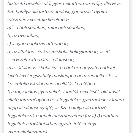
biztosító nevelőszülő, gyermekotthon vezetője, illetve az
Szt. hatálya alá tartozó ápolást, gondozást nyújtó
intézmény vezetője kérelmére
*
a)
a bölcsődében, mini bölcsődében,
b) az óvodában,
c) a nyári napközis otthonban,
d) az általános és középiskolai kollégiumban, az itt
szervezett externátusi ellátásban,
e) az általános iskolai és - ha önkormányzati rendelet
kivételével jogszabály másképpen nem rendelkezik - a
középfokú iskolai menzai ellátás keretében,
f) a fogyatékos gyermekek, tanulók nevelését, oktatását
ellátó intézményben és a fogyatékos gyermekek számára
nappali ellátást nyújtó, az Szt. hatálya alá tartozó
fogyatékosok nappali intézményében [az a)-f) pontban
foglaltak a továbbiakban együtt: intézményi
gyermekétkeztetés],