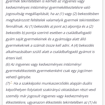
gyermek tekintetében is kérheti az ingyenes vagy
kedvezményes intézményi gyermekétkeztetésre való
jogosultság megállapítását, ha az (1) vagy (2) bekezdésben
meghatározott feltételek valamelyik gyermek tekintetében
fennállnak. Az (1) bekezdés a) pont ac) alpontja és a (2)
bekezdés b) pontja szerinti esetben a családbafogadó
gyám saját gyermekeinek és a gyámsága alatt álló
gyermekeknek a számát össze kell adni. A (4) bekezdés
alkalmazásában szülő alatt a családbafogadó gyámot is
érteni kell.
(6) Az ingyenes vagy kedvezményes intézményi
gyermekétkeztetés gyermekenként csak egy jogcímen
vehető igénybe.
*
(7)
Ha a szakképzési munkaszerződés alapján duális
képzőhelyen folytatott szakirányú oktatásban részt vevő
személy már jogosult ingyenes vagy kedvezményes
étkeztetésre, ugyanazon étkeztetés tekintetében az (1) és