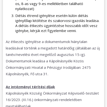
os, 8-as vagy 9-es mellékletben található
nyilatkozat)
Diétás étrend igénylése esetén külön diétás
igénylőlap kitöltése és szakorvosi igazolás leadása.
A diétás étkezés ügyintézése hosszabb időt vesz
igénybe, kérjük ezt figyelembe venni.
Az étkezés igénylése a dokumentumok hiánytalan
leadásával történik a megadott határidőig (általában az új
tanév/nevelési évet megelőző augusztus 15-ig).
Dokumentumok leadása a Kápolnásnyéki Közös
Önkormányzati Hivatal a Pénzügyi Irodájában: 2475
Kápolnásnyék, Fő utca 31.
Az intézményi térítési díjak
Kápolnásnyék Község Önkormányzat Képviselő-testület
16/2023. (XI.16.) önkormányzati rendeletében
megtalálhatóak.