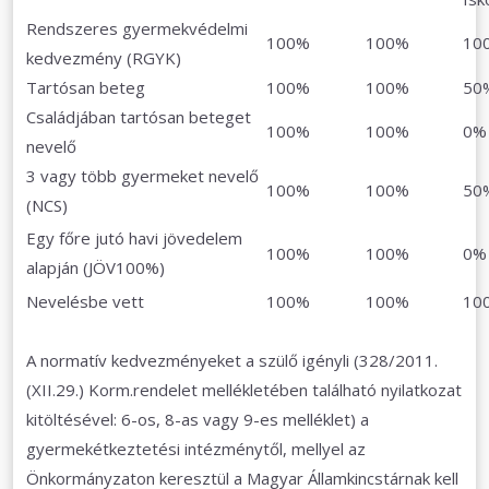
Rendszeres gyermekvédelmi
100%
100%
10
kedvezmény (RGYK)
Tartósan beteg
100%
100%
50
Családjában tartósan beteget
100%
100%
0%
nevelő
3 vagy több gyermeket nevelő
100%
100%
50
(NCS)
Egy főre jutó havi jövedelem
100%
100%
0%
alapján (JÖV100%)
Nevelésbe vett
100%
100%
10
A normatív kedvezményeket a szülő igényli (328/2011.
(XII.29.) Korm.rendelet mellékletében található nyilatkozat
kitöltésével: 6-os, 8-as vagy 9-es melléklet) a
gyermekétkeztetési intézménytől, mellyel az
Önkormányzaton keresztül a Magyar Államkincstárnak kell