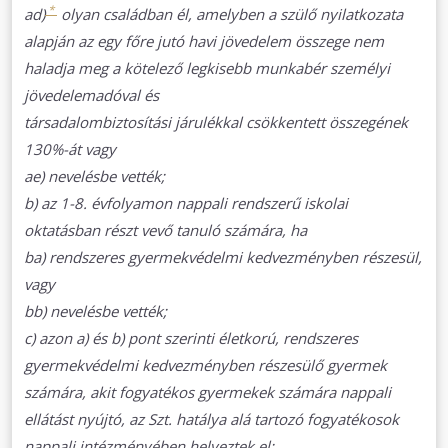
*
ad)
olyan családban él, amelyben a szülő nyilatkozata
alapján az egy főre jutó havi jövedelem összege nem
haladja meg a kötelező legkisebb munkabér személyi
jövedelemadóval és
társadalombiztosítási járulékkal csökkentett összegének
130%-át vagy
ae) nevelésbe vették;
b) az 1-8. évfolyamon nappali rendszerű iskolai
oktatásban részt vevő tanuló számára, ha
ba) rendszeres gyermekvédelmi kedvezményben részesül,
vagy
bb) nevelésbe vették;
c) azon a) és b) pont szerinti életkorú, rendszeres
gyermekvédelmi kedvezményben részesülő gyermek
számára, akit fogyatékos gyermekek számára nappali
ellátást nyújtó, az Szt. hatálya alá tartozó fogyatékosok
nappali intézményében helyeztek el;