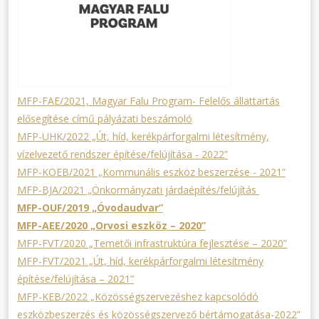
MFP-FAE/2021, Magyar Falu Program- Felelős állattartás
elősegítése című pályázati beszámoló
MFP-UHK/2022 „Út, híd, kerékpárforgalmi létesítmény,
vízelvezető rendszer építése/felújítása - 2022”
MFP-KOEB/2021 „Kommunális eszköz beszerzése - 2021”
MFP-BJA/2021 „Önkormányzati járdaépítés/felújítás
MFP-OUF/2019 „Óvodaudvar”
MFP-AEE/2020 „Orvosi eszköz – 2020”
MFP-FVT/2020 „Temetői infrastruktúra fejlesztése – 2020”
MFP-FVT/2021 „Út, híd, kerékpárforgalmi létesítmény
építése/felújítása – 2021”
MFP-KEB/2022 „Közösségszervezéshez kapcsolódó
eszközbeszerzés és közösségszervező bértámogatása-2022”