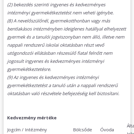
(2) bekezdés szerinti ingyenes és kedvezményes
intézményi gyermekétkeztetést nem veheti igénybe.
(8) A nevelőszülőnél, gyermekotthonban vagy más
bentlakásos intézményben ideiglenes hatállyal elhelyezett
gyermek és a tanulói jogviszonyban nem álló, illetve nem
nappali rendszerű iskolai oktatásban részt vevő
utógondozói ellátásban részesülő fiatal felnőtt nem
jogosult ingyenes és kedvezményes intézményi
gyermekétkeztetésre.
(9) Az ingyenes és kedvezményes intézményi
gyermekétkeztetést a tanuló után a nappali rendszerű
oktatásban való részvétele befejezéséig kell biztosítani.
Kedvezmény mértéke
Ált
Jogcím / Intézmény
Bölcsőde
Óvoda
Isk