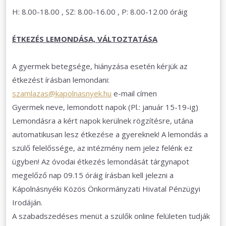
H: 8.00-18.00 , SZ: 8.00-16.00 , P: 8.00-12.00 óráig
ÉTKEZÉS LEMONDÁSA, VÁLTOZTATÁSA
A gyermek betegsége, hiányzása esetén kérjük az
étkezést írásban lemondani:
szamlazas@kapolnasnyek.hu
e-mail címen
Gyermek neve, lemondott napok (Pl.: január 15-19-ig)
Lemondásra a kért napok kerülnek rögzítésre, utána
automatikusan lesz étkezése a gyereknek! A lemondás a
szülő felelőssége, az intézmény nem jelez felénk ez
ügyben! Az óvodai étkezés lemondását tárgynapot
megelőző nap 09.15 óráig írásban kell jelezni a
Kápolnásnyéki Közös Önkormányzati Hivatal Pénzügyi
Irodáján.
A szabadszedéses menüt a szülők online felületen tudják