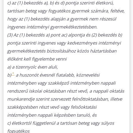
c) az (1) bekezdés a), b) és d) pontja szerinti életkorú,
tartósan beteg vagy fogyatékos gyermek számára, feltéve,
hogy az (1) bekezdés alapján a gyermek nem részesül
ingyenes intézményi gyermekétkeztetésben.
(3) Az (1) bekezdés a) pont ac) alpontja és (2) bekezdés b)
pontja szerinti ingyenes vagy kedvezményes intézményi
gyermekétkeztetés biztosításához közös háztartásban
élőként kell figyelembe venni
a) a tizennyolc éven aluli,
*
b)
a huszonöt évesnél fiatalabb, köznevelési
intézményben vagy szakképző intézményben nappali
rendszerű iskolai oktatásban részt vevő, a nappali oktatás
munkarendje szerint szervezett felnőttoktatásban, illetve
szakképzésben részt vevő vagy felsőoktatási
intézményben nappali képzésben tanuló, és
c) életkortól függetlenül a tartósan beteg vagy súlyos
fogyatékos