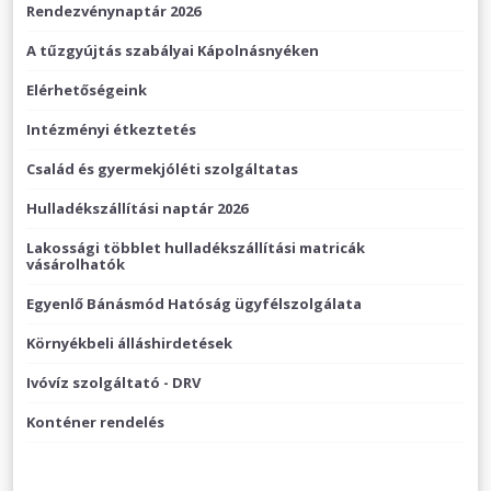
Rendezvénynaptár 2026
A tűzgyújtás szabályai Kápolnásnyéken
Elérhetőségeink
Intézményi étkeztetés
Család és gyermekjóléti szolgáltatas
Hulladékszállítási naptár 2026
Lakossági többlet hulladékszállítási matricák
vásárolhatók
Egyenlő Bánásmód Hatóság ügyfélszolgálata
Környékbeli álláshirdetések
Ivóvíz szolgáltató - DRV
Konténer rendelés