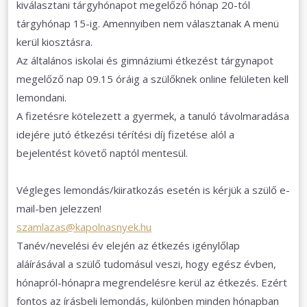
kiválasztani tárgyhónapot megelőző hónap 20-tól
tárgyhónap 15-ig. Amennyiben nem választanak A menü
kerül kiosztásra.
Az általános iskolai és gimnáziumi étkezést tárgynapot
megelőző nap 09.15 óráig a szülőknek online felületen kell
lemondani.
A fizetésre kötelezett a gyermek, a tanuló távolmaradása
idejére jutó étkezési térítési díj fizetése alól a
bejelentést követő naptól mentesül.
Végleges lemondás/kiiratkozás esetén is kérjük a szülő e-
mail-ben jelezzen!
szamlazas@kapolnasnyek.hu
Tanév/nevelési év elején az étkezés igénylőlap
aláírásával a szülő tudomásul veszi, hogy egész évben,
hónapról-hónapra megrendelésre kerül az étkezés. Ezért
fontos az írásbeli lemondás, különben minden hónapban