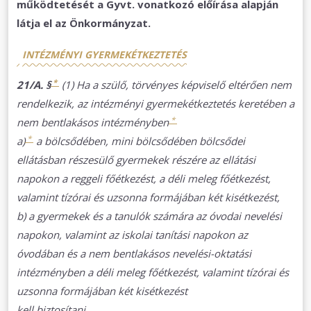
működtetését a Gyvt. vonatkozó előírása alapján
látja el az Önkormányzat.
INTÉZMÉNYI GYERMEKÉTKEZTETÉS
*
21/A. §
(1) Ha a szülő, törvényes képviselő eltérően nem
rendelkezik, az intézményi gyermekétkeztetés keretében a
*
nem bentlakásos intézményben
*
a)
a bölcsődében, mini bölcsődében bölcsődei
ellátásban részesülő gyermekek részére az ellátási
napokon a reggeli főétkezést, a déli meleg főétkezést,
valamint tízórai és uzsonna formájában két kisétkezést,
b) a gyermekek és a tanulók számára az óvodai nevelési
napokon, valamint az iskolai tanítási napokon az
óvodában és a nem bentlakásos nevelési-oktatási
intézményben a déli meleg főétkezést, valamint tízórai és
uzsonna formájában két kisétkezést
kell biztosítani.