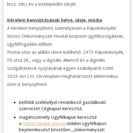
hrsz. stb.) és a letelepedés idejét.
Kérelem benyújtásának helye, ideje, módja
A kérelem benyújtható személyesen a Kápolnásnyéki
Közös Önkormányzati Hivatal központi ügyfélszolgálatán,
ügyfélfogadási időben.
Postai úton az alábbi címre küldhető: 2475 Kápolnásnyék,
Fő utca 28., vagy a digitális államról és a digitális
szolgáltatások nyújtásának egyes szabályairól szóló
2023. évi CIII. törvényben meghatározott elektronikus
úton is benyújtható:
belföldi székhellyel rendelkező gazdálkodó
szervezet Cégkapun keresztül,
magánszemély Ügyfélkapun keresztül
a
https://epapir.gov.hu
oldalon ügyfélkapus
bejelentkezést követően, „önkormányzati