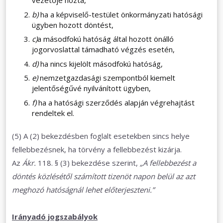
vezetője hozta,
b)
ha a képviselő-testület önkormányzati hatósági
ügyben hozott döntést,
c)
a másodfokú hatóság által hozott önálló
jogorvoslattal támadható végzés esetén,
d)
ha nincs kijelölt másodfokú hatóság,
e)
nemzetgazdasági szempontból kiemelt
jelentőségűvé nyilvánított ügyben,
f)
ha a hatósági szerződés alapján végrehajtást
rendeltek el.
(5) A (2) bekezdésben foglalt esetekben sincs helye
fellebbezésnek, ha törvény a fellebbezést kizárja.
Az
Ákr.
118. § (3) bekezdése szerint,
„A fellebbezést a
döntés közlésétől számított tizenöt napon belül az azt
meghozó hatóságnál lehet előterjeszteni.”
Irányadó jogszabályok