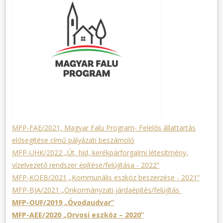
MFP-FAE/2021, Magyar Falu Program- Felelős állattartás
elősegítése című pályázati beszámoló
MFP-UHK/2022 „Út, híd, kerékpárforgalmi létesítmény,
vízelvezető rendszer építése/felújítása - 2022”
MFP-KOEB/2021 „Kommunális eszköz beszerzése - 2021”
MFP-BJA/2021 „Önkormányzati járdaépítés/felújítás
MFP-OUF/2019 „Óvodaudvar”
MFP-AEE/2020 „Orvosi eszköz – 2020”