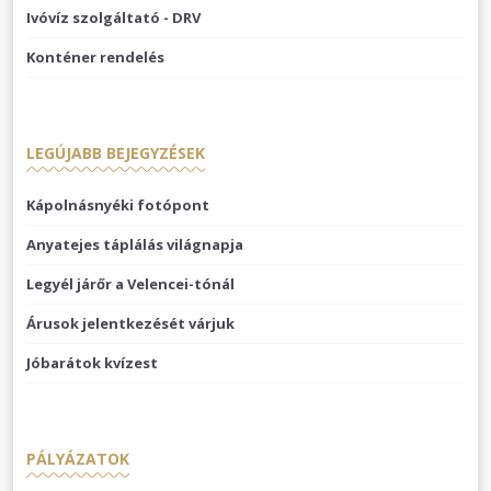
Ivóvíz szolgáltató - DRV
Konténer rendelés
LEGÚJABB BEJEGYZÉSEK
Kápolnásnyéki fotópont
Anyatejes táplálás világnapja
Legyél járőr a Velencei-tónál
Árusok jelentkezését várjuk
Jóbarátok kvízest
PÁLYÁZATOK