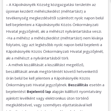
– A Kápolnásnyék Község közigazgatási területén az
újonnan kezdett méhészkedést (méhtartást) a
tevékenység megkezdésétől számított nyolc napon belül
kell bejelenteni a Kápolnásnyéki Közös Önkormányzati
Hivatal jegyzőjénél, aki a méhészt nyilvántartásba veszi.
-Ha a méhész a méhészkedést (méhtartást) nem kívánja
folytatni, úgy azt legkésőbb nyolc napon belül bejelenti a
Kápolnásnyéki Közös Önkormányzati Hivatal jegyzőjénél,
aki a méhészt a nyilvántartásból törli.
- A méhek kiszállítását a kiszállítást megelőző,
beszállítását annak megtörténtét követő hetvenkettő
órán belül be kell jelenteni a Kápolnásnyéki Közös
Önkormányzati Hivatal jegyzőjének.
Beszállítás
esetén a
bejelentést
Bejelentő lap
alapján kiállított nyomtatvány
ajánlott levélként vagy elektronikus úton történő
megküldésével, vagy személyes eljuttatásával kell