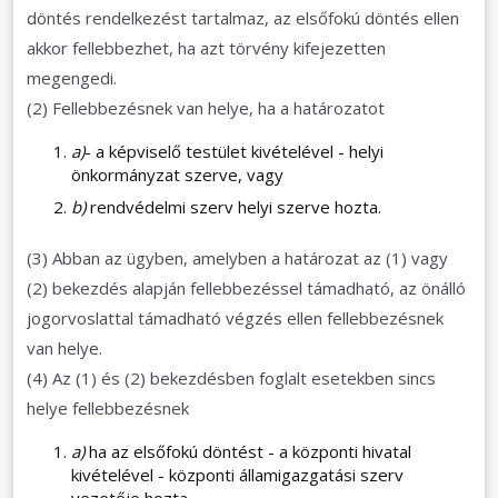
döntés rendelkezést tartalmaz, az elsőfokú döntés ellen
akkor fellebbezhet, ha azt törvény kifejezetten
megengedi.
(2) Fellebbezésnek van helye, ha a határozatot
a)
- a képviselő testület kivételével - helyi
önkormányzat szerve, vagy
b)
rendvédelmi szerv helyi szerve hozta.
(3) Abban az ügyben, amelyben a határozat az (1) vagy
(2) bekezdés alapján fellebbezéssel támadható, az önálló
jogorvoslattal támadható végzés ellen fellebbezésnek
van helye.
(4) Az (1) és (2) bekezdésben foglalt esetekben sincs
helye fellebbezésnek
a)
ha az elsőfokú döntést - a központi hivatal
kivételével - központi államigazgatási szerv