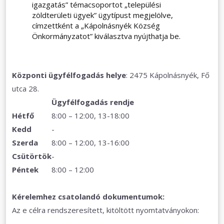
igazgatás” témacsoportot „települési
zöldterületi ügyek” ügytípust megjelölve,
címzettként a „Kápolnásnyék Község
Önkormányzatot” kiválasztva nyújthatja be.
Központi ügyfélfogadás helye
: 2475 Kápolnásnyék, Fő
utca 28.
Ügyfélfogadás rendje
Hétfő
8:00 – 12:00, 13-18:00
Kedd
-
Szerda
8:00 – 12:00, 13-16:00
Csütörtök
-
Péntek
8:00 – 12:00
Kérelemhez csatolandó dokumentumok:
Az e célra rendszeresített, kitöltött nyomtatványokon: