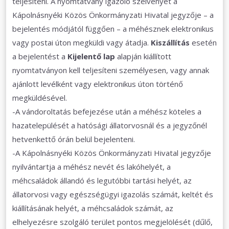
teljesíteni. A nyomtatvány igazoló szelvényét a
Kápolnásnyéki Közös Önkormányzati Hivatal jegyzője – a
bejelentés módjától függően – a méhésznek elektronikus
vagy postai úton megküldi vagy átadja.
Kiszállítás
esetén
a bejelentést a
Kijelentő lap
alapján kiállított
nyomtatványon kell teljesíteni személyesen, vagy annak
ajánlott levélként vagy elektronikus úton történő
megküldésével.
-A vándoroltatás befejezése után a méhész köteles a
hazatelepülését a hatósági állatorvosnál és a jegyzőnél
hetvenkettő órán belül bejelenteni.
-A Kápolnásnyéki Közös Önkormányzati Hivatal jegyzője
nyilvántartja a méhész nevét és lakóhelyét, a
méhcsaládok állandó és legutóbbi tartási helyét, az
állatorvosi vagy egészségügyi igazolás számát, keltét és
kiállításának helyét, a méhcsaládok számát, az
elhelyezésre szolgáló terület pontos megjelölését (dűlő,