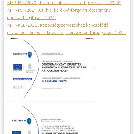
MFP-FVT/2020 „Temetői infrastruktúra fejlesztése – 2020”
MFP-FVT/2021 „Út, híd, kerékpárforgalmi létesítmény
építése/felújítása – 2021”
MFP-KEB/2022 „Közösségszervezéshez kapcsolódó
eszközbeszerzés és közösségszervező bértámogatása-2022”