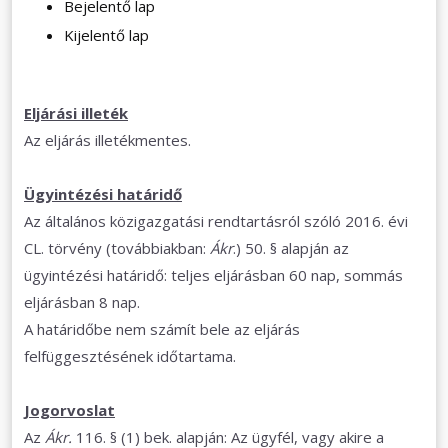
Bejelentő lap
Kijelentő lap
Eljárási illeték
Az eljárás illetékmentes.
Ügyintézési határidő
Az általános közigazgatási rendtartásról szóló 2016. évi
CL. törvény (továbbiakban:
Ákr
.) 50. § alapján az
ügyintézési határidő: teljes eljárásban 60 nap, sommás
eljárásban 8 nap.
A határidőbe nem számít bele az eljárás
felfüggesztésének időtartama.
Jogorvoslat
Az
Ákr.
116. § (1) bek. alapján: Az ügyfél, vagy akire a