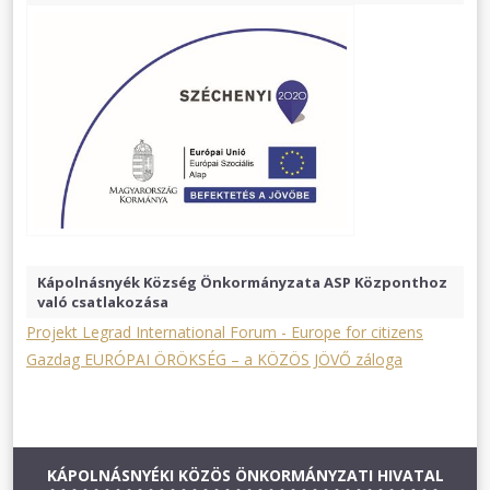
Kápolnásnyék Község Önkormányzata ASP Központhoz
való csatlakozása
Projekt Legrad International Forum - Europe for citizens
Gazdag EURÓPAI ÖRÖKSÉG – a KÖZÖS JÖVŐ záloga
KÁPOLNÁSNYÉKI KÖZÖS ÖNKORMÁNYZATI HIVATAL