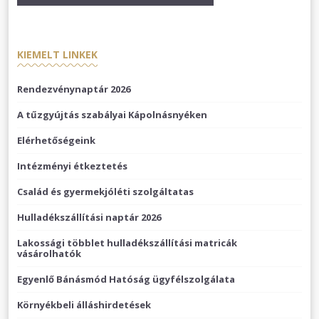
KIEMELT LINKEK
Rendezvénynaptár 2026
A tűzgyújtás szabályai Kápolnásnyéken
Elérhetőségeink
Intézményi étkeztetés
Család és gyermekjóléti szolgáltatas
Hulladékszállítási naptár 2026
Lakossági többlet hulladékszállítási matricák
vásárolhatók
Egyenlő Bánásmód Hatóság ügyfélszolgálata
Környékbeli álláshirdetések