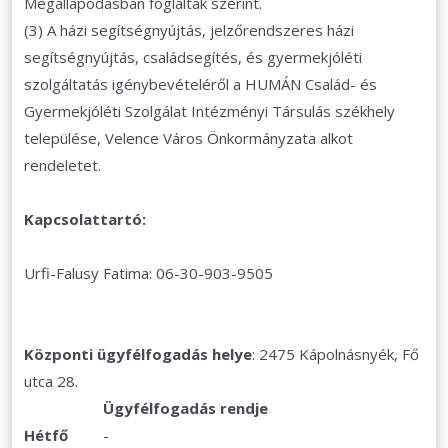
Megállapodásban foglaltak szerint.
(3) A házi segítségnyújtás, jelzőrendszeres házi
segítségnyújtás, családsegítés, és gyermekjóléti
szolgáltatás igénybevételéről a HUMÁN Család- és
Gyermekjóléti Szolgálat Intézményi Társulás székhely
települése, Velence Város Önkormányzata alkot
rendeletet.
Kapcsolattartó:
Urfi-Falusy Fatima: 06-30-903-9505
Központi ügyfélfogadás helye
: 2475 Kápolnásnyék, Fő
utca 28.
Ügyfélfogadás rendje
Hétfő
-