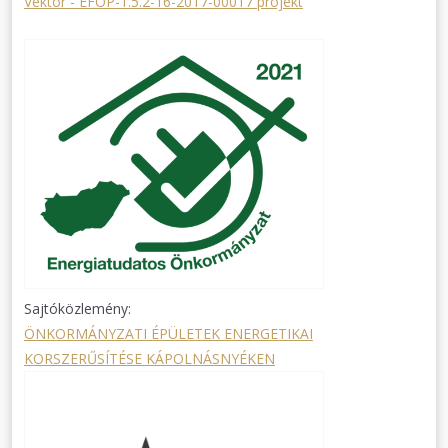
Vektor - EFOP-1.5.2-16-2017-00017 projekt
Sajtóközlemény:
ÖNKORMÁNYZATI ÉPÜLETEK ENERGETIKAI
KORSZERŰSÍTÉSE KÁPOLNÁSNYÉKEN