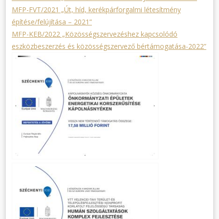
MFP-FVT/2021 „Út, híd, kerékpárforgalmi létesítmény
építése/felújítása – 2021”
MFP-KEB/2022 „Közösségszervezéshez kapcsolódó
eszközbeszerzés és közösségszervező bértámogatása-2022”