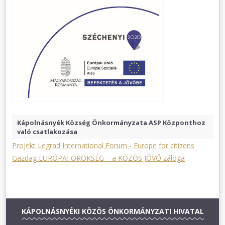
Kápolnásnyék Község Önkormányzata ASP Központhoz
való csatlakozása
Projekt Legrad International Forum - Europe for citizens
Gazdag EURÓPAI ÖRÖKSÉG – a KÖZÖS JÖVŐ záloga
KÁPOLNÁSNYÉKI KÖZÖS ÖNKORMÁNYZATI HIVATAL