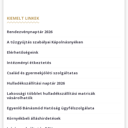
KIEMELT LINKEK
Rendezvénynaptár 2026
A tűzgyújtás szabályai Kápolnásnyéken
Elérhetőségeink
Intézményi étkeztetés
Család és gyermekjóléti szolgáltatas
Hulladékszállítási naptár 2026
Lakossági többlet hulladékszállítási matricák
vásárolhatók
Egyenlő Bánásmód Hatóság ügyfélszolgálata
Környékbeli álláshirdetések