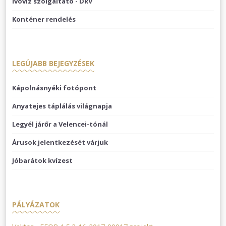
Ivóvíz szolgáltató - DRV
Konténer rendelés
LEGÚJABB BEJEGYZÉSEK
Kápolnásnyéki fotópont
Anyatejes táplálás világnapja
Legyél járőr a Velencei-tónál
Árusok jelentkezését várjuk
Jóbarátok kvízest
PÁLYÁZATOK