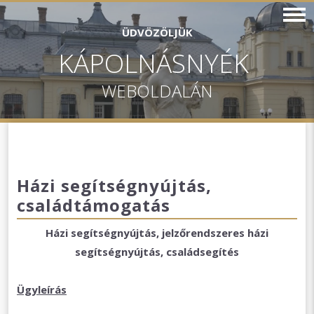
ÜDVÖZÖLJÜK
KÁPOLNÁSNYÉK
WEBOLDALÁN
Házi segítségnyújtás,
családtámogatás
Házi segítségnyújtás, jelzőrendszeres házi
segítségnyújtás, családsegítés
Ügyleírás