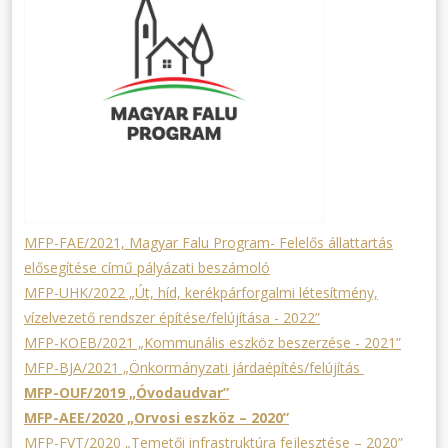
MFP-FAE/2021, Magyar Falu Program- Felelős állattartás
elősegítése című pályázati beszámoló
MFP-UHK/2022 „Út, híd, kerékpárforgalmi létesítmény,
vízelvezető rendszer építése/felújítása - 2022”
MFP-KOEB/2021 „Kommunális eszköz beszerzése - 2021”
MFP-BJA/2021 „Önkormányzati járdaépítés/felújítás
MFP-OUF/2019 „Óvodaudvar”
MFP-AEE/2020 „Orvosi eszköz – 2020”
MFP-FVT/2020 „Temetői infrastruktúra fejlesztése – 2020”