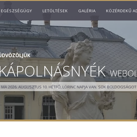
EGÉSZSÉGÜGY
LETÖLTÉSEK
GALÉRIA
KÖZÉRDEKŰ A
ÜDVÖZÖLJÜK
KÁPOLNÁSNYÉK
WEBO
MA 2026. AUGUSZTUS 10. HÉTFŐ, LÖRINC NAPJA VAN.
SOK BOLDOGSÁGOT 