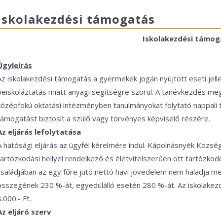
Iskolakezdési támogatás
Iskolakezdési támog
Ügyleírás
Az iskolakezdési támogatás a gyermekek jogán nyújtott eseti jell
beiskoláztatás miatt anyagi segítségre szorul. A tanévkezdés meg
középfokú oktatási intézményben tanulmányokat folytató nappali 
támogatást biztosít a szülő vagy törvényes képviselő részére.
Az eljárás lefolytatása
A hatósági eljárás az ügyfél kérelmére indul. Kápolnásnyék Község
tartózkodási hellyel rendelkező és életvitelszerűen ott tartózko
családjában az egy főre jutó nettó havi jövedelem nem haladja m
összegének 230 %-át, egyedülálló esetén 280 %-át. Az iskolak
8.000.- Ft.
Az eljáró szerv