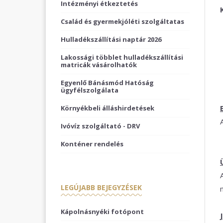
Intézményi étkeztetés
Család és gyermekjóléti szolgáltatas
Hulladékszállítási naptár 2026
Lakossági többlet hulladékszállítási
matricák vásárolhatók
Egyenlő Bánásmód Hatóság
ügyfélszolgálata
Környékbeli álláshirdetések
Ivóvíz szolgáltató - DRV
Konténer rendelés
LEGÚJABB BEJEGYZÉSEK
Kápolnásnyéki fotópont