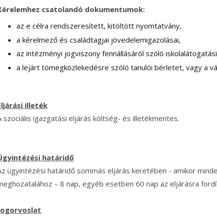
Kérelemhez csatolandó dokumentumok:
az e célra rendszeresített, kitöltött nyomtatvány,
a kérelmező és családtagjai jövedelemigazolásai,
az intézményi jogviszony fennállásáról szóló iskolalátogatási
a lejárt tömegközlekedésre szóló tanulói bérletet, vagy a vá
Eljárási illeték
A szociális igazgatási eljárás költség- és illetékmentes.
Ügyintézési határidő
Az ügyintézési határidő sommás eljárás keretében - amikor minden
meghozatalához – 8 nap, egyéb esetben 60 nap az eljárásra fordí
Jogorvoslat