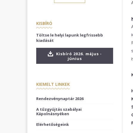
KISBÍRÓ
Töltse le helyi lapunk legfrissebb
kiadását
Kisbíró 2026. május -
június
KIEMELT LINKEK
Rendezvénynaptár 2026
A tűzgyújtás szabályai
Kápolnásnyéken
Elérhetőségeink