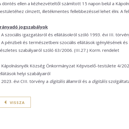
A döntés ellen a kézhezvételtől számított 15 napon belül a Káp
testületéhez címzett, illetékmentes fellebbezéssel lehet élni. A fel
Irányadó jogszabályok
- A szociális igazgatásról és ellátásokról szóló 1993. évi III. törvé
- A pénzbeli és természetbeni szociális ellátások igénylésének és
részletes szabályairól szóló 63/2006. (III.27.) Korm. rendelet
- Kápolnásnyék Község Önkormányzat Képviselő-testülete 4/2021.
ellátások helyi szabályairól
- 2023. évi CIII. törvény a
digitális
államról és a
digitális
szolgáltat
VISSZA