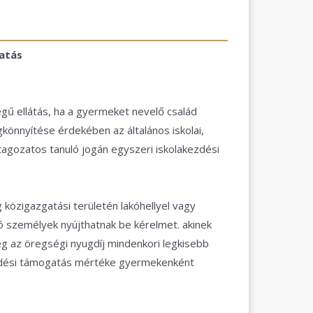
atás
egű ellátás, ha a gyermeket nevelő család
könnyítése érdekében az általános iskolai,
tagozatos tanuló jogán egyszeri iskolakezdési
 közigazgatási területén lakóhellyel vagy
dó személyek nyújthatnak be kérelmet. akinek
eg az öregségi nyugdíj mindenkori legkisebb
ezdési támogatás mértéke gyermekenként