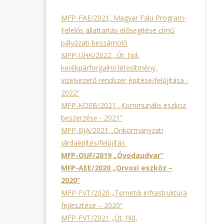
MFP-FAE/2021, Magyar Falu Program-
Felelős állattartás elősegítése című
pályázati beszámoló
MFP-UHK/2022 „Út, híd,
kerékpárforgalmi létesítmény,
vízelvezető rendszer építése/felújítása -
2022”
MFP-KOEB/2021 „Kommunális eszköz
beszerzése - 2021”
MFP-BJA/2021 „Önkormányzati
járdaépítés/felújítás
MFP-OUF/2019 „Óvodaudvar”
MFP-AEE/2020 „Orvosi eszköz –
2020”
MFP-FVT/2020 „Temetői infrastruktúra
fejlesztése – 2020”
MFP-FVT/2021 „Út, híd,