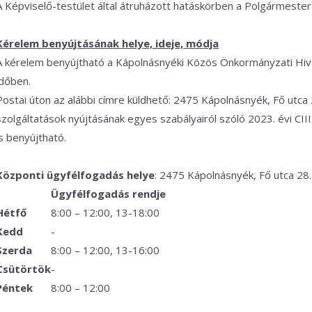
A Képviselő-testület által átruházott hatáskörben a Polgármester
Kérelem benyújtásának helye, ideje, módja
A kérelem benyújtható a Kápolnásnyéki Közös Önkormányzati Hivat
időben.
Postai úton az alábbi címre küldhető: 2475 Kápolnásnyék, Fő utca 28.
szolgáltatások nyújtásának egyes szabályairól szóló 2023. évi CI
is benyújtható.
Központi ügyfélfogadás helye
: 2475 Kápolnásnyék, Fő utca 28.
Ügyfélfogadás rendje
Hétfő
8:00 – 12:00, 13-18:00
Kedd
-
Szerda
8:00 – 12:00, 13-16:00
Csütörtök
-
Péntek
8:00 – 12:00