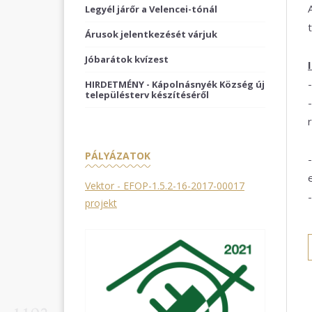
Legyél járőr a Velencei-tónál
Árusok jelentkezését várjuk
Jóbarátok kvízest
HIRDETMÉNY - Kápolnásnyék Község új
településterv készítéséről
PÁLYÁZATOK
Vektor - EFOP-1.5.2-16-2017-00017
projekt