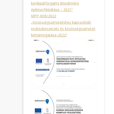
kerékpárforgalmi létesítmény
építése/felújítása – 2021”
MFP-KEB/2022
„Közösségszervezéshez kapcsolódó
eszközbeszerzés és közösségszervező
bértámogatása-2022”