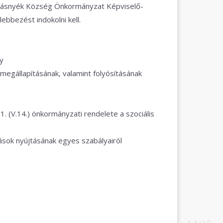
olnásnyék Község Önkormányzat Képviselő-
lebbezést indokolni kell.
ny
 megállapításának, valamint folyósításának
 (V.14.) önkormányzati rendelete a szociális
ások nyújtásának egyes szabályairól