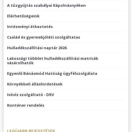
A tűzgyújtás szabályai Kápolnásnyéken
Elérhetőségeink
Intézményi étkeztetés
Család és gyermekjóléti szolgáltatas
Hulladékszállítási naptár 2026
Lakossági többlet hulladékszállítási matricák
vásárolhatók
Egyenlő Bánásmód Hatóság ügyfélszolgálata
Környékbeli álláshirdetések
Ivóvíz szolgáltató - DRV
Konténer rendelés
LEGÚJABB BEJEGYZÉSEK