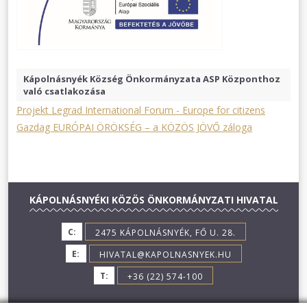
Kápolnásnyék Község Önkormányzata ASP Központhoz
való csatlakozása
Projekt Legrad International Forum - Europe for citizens
Gazdag EURÓPAI ÖRÖKSÉG – a KÖZÖS JÖVŐ záloga
KÁPOLNÁSNYÉKI KÖZÖS ÖNKORMÁNYZATI HIVATAL
C:
2475 KÁPOLNÁSNYÉK, FŐ U. 28.
E:
HIVATAL@KAPOLNASNYEK.HU
T:
+36 (22) 574-100