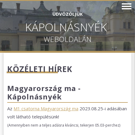
ÜDVÖZÖLJÜK
KÁPOLNÁSNYÉK
WEBOLDALÁN
KÖZÉLETI HÍREK
Magyarország ma -
Kápolnásnyék
Az
M1 csatorna Magyarország ma
2023.08.25-i adásában
volt látható településünk!
(Amennyiben nem a teljes adásra kíváncsi, tekerjen 05.03-perchez)