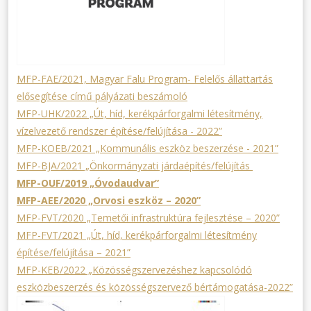
MFP-FAE/2021, Magyar Falu Program- Felelős állattartás
elősegítése című pályázati beszámoló
MFP-UHK/2022 „Út, híd, kerékpárforgalmi létesítmény,
vízelvezető rendszer építése/felújítása - 2022”
MFP-KOEB/2021 „Kommunális eszköz beszerzése - 2021”
MFP-BJA/2021 „Önkormányzati járdaépítés/felújítás
MFP-OUF/2019 „Óvodaudvar”
MFP-AEE/2020 „Orvosi eszköz – 2020”
MFP-FVT/2020 „Temetői infrastruktúra fejlesztése – 2020”
MFP-FVT/2021 „Út, híd, kerékpárforgalmi létesítmény
építése/felújítása – 2021”
MFP-KEB/2022 „Közösségszervezéshez kapcsolódó
eszközbeszerzés és közösségszervező bértámogatása-2022”