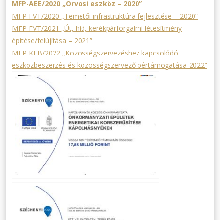
MFP-AEE/2020 „Orvosi eszköz – 2020”
MFP-FVT/2020 „Temetői infrastruktúra fejlesztése – 2020”
MFP-FVT/2021 „Út, híd, kerékpárforgalmi létesítmény
építése/felújítása – 2021”
MFP-KEB/2022 „Közösségszervezéshez kapcsolódó
eszközbeszerzés és közösségszervező bértámogatása-2022”