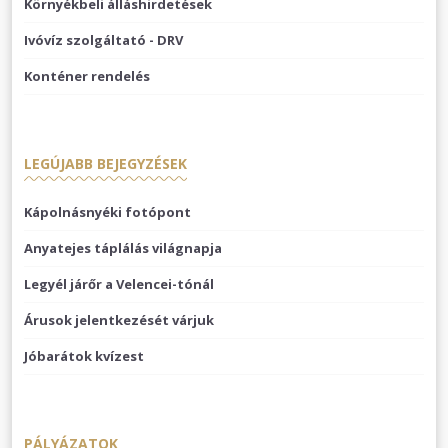
Környékbeli álláshirdetések
Ivóvíz szolgáltató - DRV
Konténer rendelés
LEGÚJABB BEJEGYZÉSEK
Kápolnásnyéki fotópont
Anyatejes táplálás világnapja
Legyél járőr a Velencei-tónál
Árusok jelentkezését várjuk
Jóbarátok kvízest
PÁLYÁZATOK