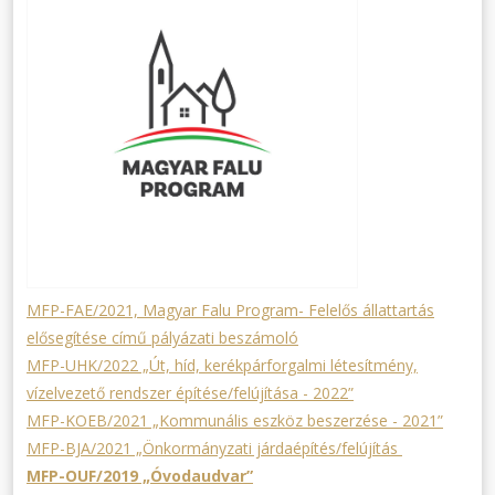
MFP-FAE/2021, Magyar Falu Program- Felelős állattartás
elősegítése című pályázati beszámoló
MFP-UHK/2022 „Út, híd, kerékpárforgalmi létesítmény,
vízelvezető rendszer építése/felújítása - 2022”
MFP-KOEB/2021 „Kommunális eszköz beszerzése - 2021”
MFP-BJA/2021 „Önkormányzati járdaépítés/felújítás
MFP-OUF/2019 „Óvodaudvar”