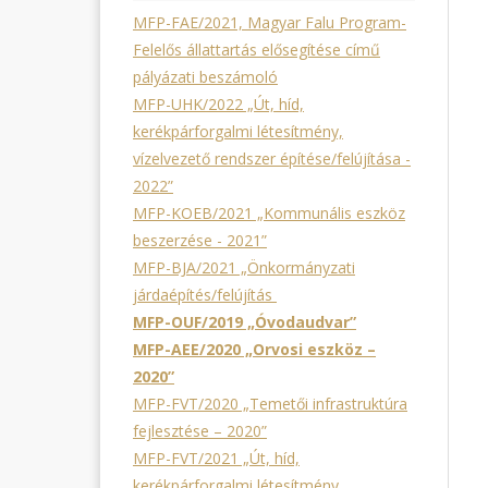
MFP-FAE/2021, Magyar Falu Program-
Felelős állattartás elősegítése című
pályázati beszámoló
MFP-UHK/2022 „Út, híd,
kerékpárforgalmi létesítmény,
vízelvezető rendszer építése/felújítása -
2022”
MFP-KOEB/2021 „Kommunális eszköz
beszerzése - 2021”
MFP-BJA/2021 „Önkormányzati
járdaépítés/felújítás
MFP-OUF/2019 „Óvodaudvar”
MFP-AEE/2020 „Orvosi eszköz –
2020”
MFP-FVT/2020 „Temetői infrastruktúra
fejlesztése – 2020”
MFP-FVT/2021 „Út, híd,
kerékpárforgalmi létesítmény