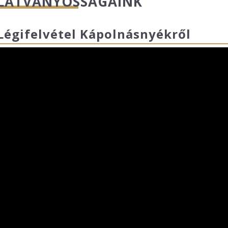
LÁTVÁNYOSSÁGAINK
Légifelvétel Kápolnásnyékről