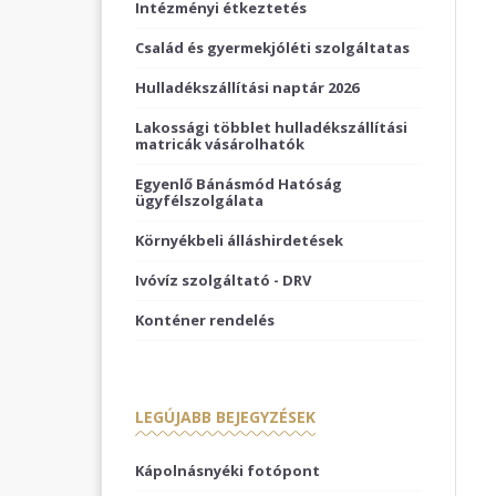
Intézményi étkeztetés
Család és gyermekjóléti szolgáltatas
Hulladékszállítási naptár 2026
Lakossági többlet hulladékszállítási
matricák vásárolhatók
Egyenlő Bánásmód Hatóság
ügyfélszolgálata
Környékbeli álláshirdetések
Ivóvíz szolgáltató - DRV
Konténer rendelés
LEGÚJABB BEJEGYZÉSEK
Kápolnásnyéki fotópont