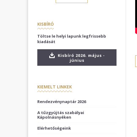
KISBÍRÓ
Töltse le helyi lapunk legfrissebb
kiadását
Kisbíró 2026. május -
június
KIEMELT LINKEK
Rendezvénynaptár 2026
A tűzgyújtás szabályai
Kápolnásnyéken
Elérhetőségeink