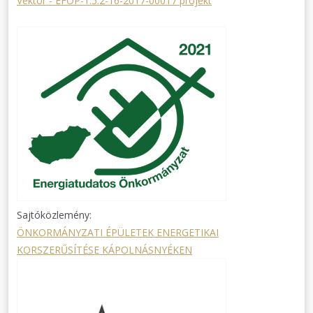
Vektor - EFOP-1.5.2-16-2017-00017 projekt
Sajtóközlemény:
ÖNKORMÁNYZATI ÉPÜLETEK ENERGETIKAI
KORSZERŰSÍTÉSE KÁPOLNÁSNYÉKEN