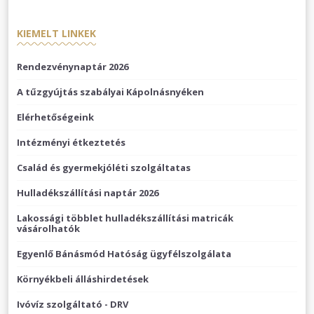
KIEMELT LINKEK
Rendezvénynaptár 2026
A tűzgyújtás szabályai Kápolnásnyéken
Elérhetőségeink
Intézményi étkeztetés
Család és gyermekjóléti szolgáltatas
Hulladékszállítási naptár 2026
Lakossági többlet hulladékszállítási matricák
vásárolhatók
Egyenlő Bánásmód Hatóság ügyfélszolgálata
Környékbeli álláshirdetések
Ivóvíz szolgáltató - DRV