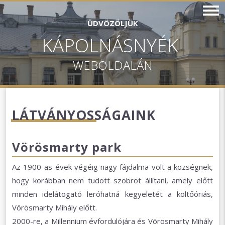
ÜDVÖZÖLJÜK
KÁPOLNÁSNYÉK
WEBOLDALÁN
LÁTVÁNYOSSÁGAINK
Vörösmarty park
Az 1900-as évek végéig nagy fájdalma volt a községnek,
hogy korábban nem tudott szobrot állítani, amely előtt
minden idelátogató leróhatná kegyeletét a költőóriás,
Vörösmarty Mihály előtt.
2000-re, a Millennium évfordulójára és Vörösmarty Mihály