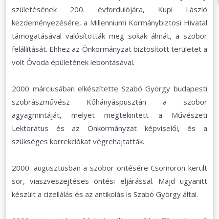
születésének 200. évfordulójára, Kupi László
kezdeményezésére, a Millenniumi Kormánybiztosi Hivatal
támogatásával valósították meg sokak álmát, a szobor
felállítását. Ehhez az Önkormányzat biztosított területet a
volt Óvoda épületének lebontásával.
2000 márciusában elkészítette Szabó György budapesti
szobrászművész Kőhányáspusztán a szobor
agyagmintáját, melyet megtekintett a Művészeti
Lektorátus és az Önkormányzat képviselői, és a
szükséges korrekciókat végrehajtatták.
2000. augusztusban a szobor öntésére Csömörön került
sor, viaszveszejtéses öntési eljárással. Majd ugyanitt
készült a cizellálás és az antikolás is Szabó György által.