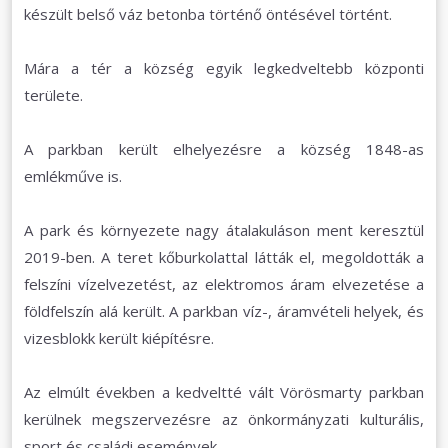
készült belső váz betonba történő öntésével történt.
Mára a tér a község egyik legkedveltebb központi
területe.
A parkban került elhelyezésre a község 1848-as
emlékműve is.
A park és környezete nagy átalakuláson ment keresztül
2019-ben. A teret kőburkolattal látták el, megoldották a
felszíni vízelvezetést, az elektromos áram elvezetése a
földfelszín alá került. A parkban víz-, áramvételi helyek, és
vizesblokk került kiépítésre.
Az elmúlt években a kedveltté vált Vörösmarty parkban
kerülnek megszervezésre az önkormányzati kulturális,
sport és családi események.