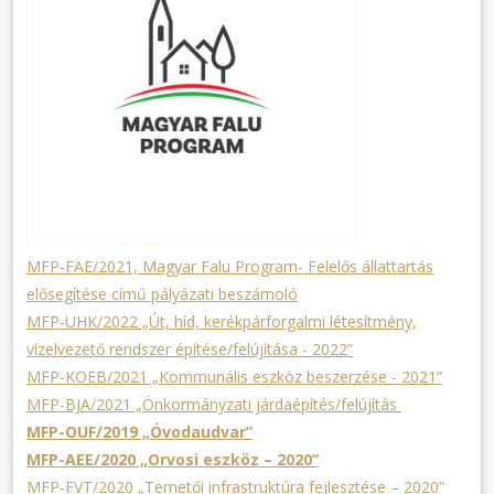
MFP-FAE/2021, Magyar Falu Program- Felelős állattartás
elősegítése című pályázati beszámoló
MFP-UHK/2022 „Út, híd, kerékpárforgalmi létesítmény,
vízelvezető rendszer építése/felújítása - 2022”
MFP-KOEB/2021 „Kommunális eszköz beszerzése - 2021”
MFP-BJA/2021 „Önkormányzati járdaépítés/felújítás
MFP-OUF/2019 „Óvodaudvar”
MFP-AEE/2020 „Orvosi eszköz – 2020”
MFP-FVT/2020 „Temetői infrastruktúra fejlesztése – 2020”