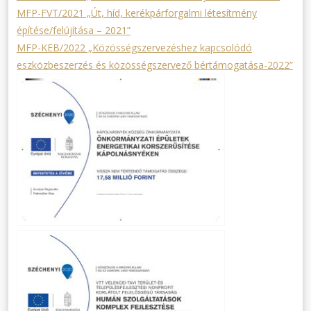
MFP-FVT/2021 „Út, híd, kerékpárforgalmi létesítmény
építése/felújítása – 2021”
MFP-KEB/2022 „Közösségszervezéshez kapcsolódó
eszközbeszerzés és közösségszervező bértámogatása-2022”