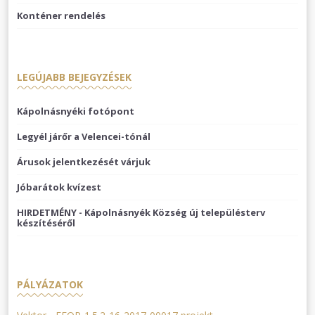
Konténer rendelés
LEGÚJABB BEJEGYZÉSEK
Kápolnásnyéki fotópont
Legyél járőr a Velencei-tónál
Árusok jelentkezését várjuk
Jóbarátok kvízest
HIRDETMÉNY - Kápolnásnyék Község új településterv
készítéséről
PÁLYÁZATOK