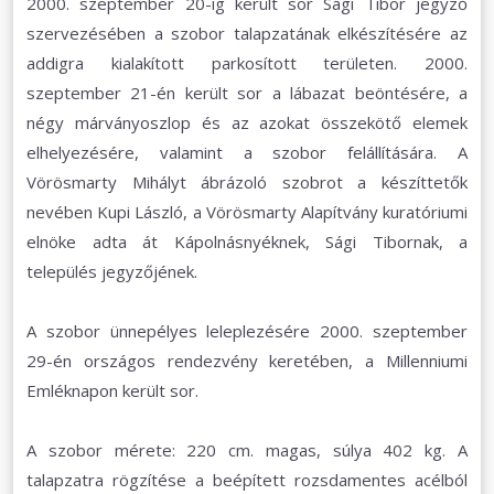
2000. szeptember 20-ig került sor Sági Tibor jegyző
szervezésében a szobor talapzatának elkészítésére az
addigra kialakított parkosított területen. 2000.
szeptember 21-én került sor a lábazat beöntésére, a
négy márványoszlop és az azokat összekötő elemek
elhelyezésére, valamint a szobor felállítására. A
Vörösmarty Mihályt ábrázoló szobrot a készíttetők
nevében Kupi László, a Vörösmarty Alapítvány kuratóriumi
elnöke adta át Kápolnásnyéknek, Sági Tibornak, a
település jegyzőjének.
A szobor ünnepélyes leleplezésére 2000. szeptember
29-én országos rendezvény keretében, a Millenniumi
Emléknapon került sor.
A szobor mérete: 220 cm. magas, súlya 402 kg. A
talapzatra rögzítése a beépített rozsdamentes acélból