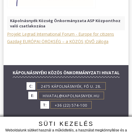
Kápolnásnyék Község Önkormányzata ASP Központhoz
való csatlakozása
Projekt Legrad International Forum - Europe for citizens
Gazdag EURÓPAI ÖRÖKSÉG – a KÖZÖS JÖVŐ záloga
KÁPOLNÁSNYÉKI KÖZÖS ÖNKORMÁNYZATI HIVATAL
C:
2475 KÁPOLNÁSNYÉK, FŐ U. 28.
E:
HIVATAL@KAPOLNASNYEK.HU
T:
+36 (22) 574-100
SÜTI KEZELÉS
Weboldalunk sütiket használ a működtetés, a használat megkönnyítése és a