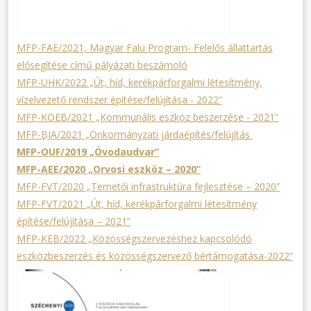
MFP-FAE/2021, Magyar Falu Program- Felelős állattartás
elősegítése című pályázati beszámoló
MFP-UHK/2022 „Út, híd, kerékpárforgalmi létesítmény,
vízelvezető rendszer építése/felújítása - 2022”
MFP-KOEB/2021 „Kommunális eszköz beszerzése - 2021”
MFP-BJA/2021 „Önkormányzati járdaépítés/felújítás
MFP-OUF/2019 „Óvodaudvar”
MFP-AEE/2020 „Orvosi eszköz – 2020”
MFP-FVT/2020 „Temetői infrastruktúra fejlesztése – 2020”
MFP-FVT/2021 „Út, híd, kerékpárforgalmi létesítmény
építése/felújítása – 2021”
MFP-KEB/2022 „Közösségszervezéshez kapcsolódó
eszközbeszerzés és közösségszervező bértámogatása-2022”