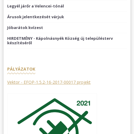
Legyél járőr a Velencei-tónál
Árusok jelentkezését várjuk
Jóbarátok kvízest
HIRDETMÉNY - Kápolnásnyék Község új településterv
készítéséről
PÁLYÁZATOK
Vektor - EFOP-1.5.2-16-2017-00017 projekt