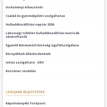
Intézményi étkeztetés
Család és gyermekjóléti szolgáltatas
Hulladékszállítási naptár 2026
Lakossági többlet hulladékszállítási matricák
vásárolhatók
Egyenlő Bánásmód Hatóság ügyfélszolgálata
Környékbeli álláshirdetések
Ivóvíz szolgáltató - DRV
Konténer rendelés
LEGÚJABB BEJEGYZÉSEK
Kápolnásnyéki fotópont