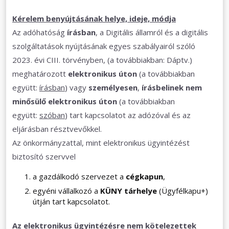
Kérelem benyújtásának helye, ideje, módja
Az adóhatóság
írásban
, a Digitális államról és a digitális
szolgáltatások nyújtásának egyes szabályairól szóló
2023. évi CIII. törvényben, (a továbbiakban: Dáptv.)
meghatározott
elektronikus úton
(a továbbiakban
együtt:
írásban
) vagy
személyesen
,
írásbelinek nem
minősülő elektronikus úton
(a továbbiakban
együtt:
szóban
) tart kapcsolatot az adózóval és az
eljárásban résztvevőkkel.
Az önkormányzattal, mint elektronikus ügyintézést
biztosító szervvel
a gazdálkodó szervezet a
cégkapun
,
egyéni vállalkozó a
KÜNY tárhelye
(Ügyfélkapu+)
útján tart kapcsolatot.
Az elektronikus ügyintézésre nem kötelezettek