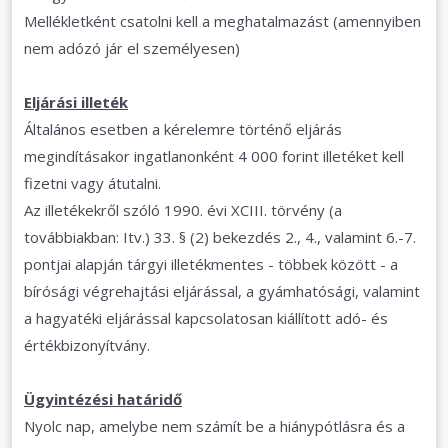
Mellékletként csatolni kell a meghatalmazást (amennyiben
nem adózó jár el személyesen)
Eljárási illeték
Általános esetben a kérelemre történő eljárás
megindításakor ingatlanonként 4 000 forint illetéket kell
fizetni vagy átutalni.
Az illetékekről szóló 1990. évi XCIII. törvény (a
továbbiakban: Itv.) 33. § (2) bekezdés 2., 4., valamint 6.-7.
pontjai alapján tárgyi illetékmentes - többek között - a
bírósági végrehajtási eljárással, a gyámhatósági, valamint
a hagyatéki eljárással kapcsolatosan kiállított adó- és
értékbizonyítvány.
Ügyintézési határidő
Nyolc nap, amelybe nem számít be a hiánypótlásra és a