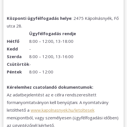
Központi ügyfélfogadás helye
: 2475 Kápolnásnyék, Fő
utca 28.
Ügyfélfogadás rendje
Hétfő
8:00 – 12:00, 13-18:00
Kedd
-
Szerda
8:00 – 12:00, 13-16:00
Csütörtök
-
Péntek
8:00 – 12:00
Kérelemhez csatolandó dokumentumok:
Az adatbejelentést az e célra rendszeresített
formanyomtatványon kell benyújtani. A nyomtatvány
letölthető a
www.kapolnasnyek.hu/letoltesek
menüpontból, vagy személyesen (ügyfélfogadási időben)
az ügyintézőnél kérhető.