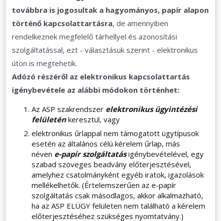
továbbra is jogosultak a hagyományos, papír alapon
történő kapcsolattartásra
, de amennyiben
rendelkeznek megfelelő tárhellyel és azonosítási
szolgáltatással, ezt - választásuk szerint - elektronikus
úton is megtehetik.
Adózó részéről az elektronikus kapcsolattartás
igénybevétele az alábbi módokon történhet:
Az ASP szakrendszer
elektronikus ügyintézési
felületén
keresztül, vagy
elektronikus űrlappal nem támogatott ügytípusok
esetén az általános célú kérelem űrlap, más
néven
e-papír szolgáltatás
igénybevételével, egy
szabad szöveges beadvány előterjesztésével,
amelyhez csatolmányként egyéb iratok, igazolások
mellékelhetők. (Értelemszerűen az e-papír
szolgáltatás csak másodlagos, akkor alkalmazható,
ha az ASP ELÜGY felületen nem található a kérelem
előterjesztéséhez szükséges nyomtatvány.)