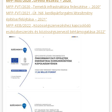
MFP-AEE/2020 „Orvosi eszköz – 2020”
MFP-FVT/2020 „Temetői infrastruktúra fejlesztése – 2020”
MFP-FVT/2021 „Út, híd, kerékpárforgalmi létesítmény
építése/felújítása – 2021”
MFP-KEB/2022 „Közösségszervezéshez kapcsolódó
eszközbeszerzés és közösségszervező bértámogatása-2022”