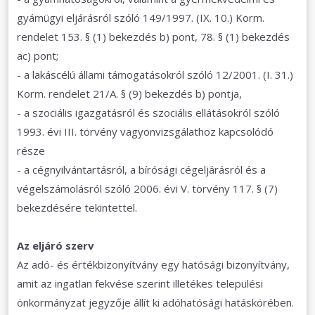
gyámügyi eljárásról szóló 149/1997. (IX. 10.) Korm.
rendelet 153. § (1) bekezdés b) pont, 78. § (1) bekezdés
ac) pont;
- a lakáscélú állami támogatásokról szóló 12/2001. (I. 31.)
Korm. rendelet 21/A. § (9) bekezdés b) pontja,
- a szociális igazgatásról és szociális ellátásokról szóló
1993. évi III. törvény vagyonvizsgálathoz kapcsolódó
része
- a cégnyilvántartásról, a bírósági cégeljárásról és a
végelszámolásról szóló 2006. évi V. törvény 117. § (7)
bekezdésére tekintettel.
Az eljáró szerv
Az adó- és értékbizonyítvány egy hatósági bizonyítvány,
amit az ingatlan fekvése szerint illetékes települési
önkormányzat jegyzője állít ki adóhatósági hatáskörében.