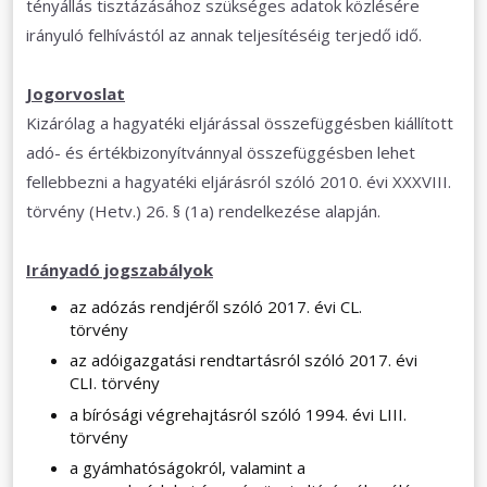
tényállás tisztázásához szükséges adatok közlésére
irányuló felhívástól az annak teljesítéséig terjedő idő.
Jogorvoslat
Kizárólag a hagyatéki eljárással összefüggésben kiállított
adó- és értékbizonyítvánnyal összefüggésben lehet
fellebbezni a hagyatéki eljárásról szóló 2010. évi XXXVIII.
törvény (Hetv.) 26. § (1a) rendelkezése alapján.
Irányadó jogszabályok
az adózás rendjéről szóló 2017. évi CL.
törvény
az adóigazgatási rendtartásról szóló 2017. évi
CLI. törvény
a bírósági végrehajtásról szóló 1994. évi LIII.
törvény
a gyámhatóságokról, valamint a