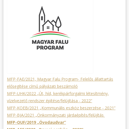
MFP-FAE/2021, Magyar Falu Program- Felelős állattartás
elősegítése című pályázati beszámoló
MFP-UHK/2022 „Út, híd, kerékpárforgalmi létesítmény,
vízelvezető rendszer építése/felújítása - 2022”
MFP-KOEB/2021 „Kommunális eszköz beszerzése - 2021”
MFP-BJA/2021 „Önkormányzati járdaépítés/felújítás
MFP-OUF/2019 „Óvodaudvar”