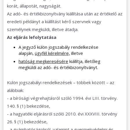
korát, állapotát, nagyságát.
Az adó- és értékbizonyítvány kiállítása után az értékelő az
eredeti példányt a kiállítást kérő szervnek vagy
személynek megküldi, illetve átadja.
Az eljárás lefolytatása
A jegyző külön jogszabály rendelkezése
alapján,
ügyfél kérelmére,
illetve
hatóság megkeresésére
kiállítja, illetőleg
megküldi az adó- és értékbizonyítványt.
Külön jogszabályi rendelkezések – többek között – az
alábbiak:
- a bírósági végrehajtásról szóló 1994. évi LIII. törvény.
140. § (1) bekezdése,
- a hagyatéki eljárásról szóló 2010. évi XXXVIII. törvény
26. § (1) bekezdése,
- a gyámhatóságokról, valamint a gyermekvédelmi és