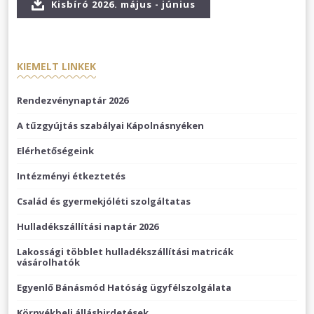
Kisbíró 2026. május - június
KIEMELT LINKEK
Rendezvénynaptár 2026
A tűzgyújtás szabályai Kápolnásnyéken
Elérhetőségeink
Intézményi étkeztetés
Család és gyermekjóléti szolgáltatas
Hulladékszállítási naptár 2026
Lakossági többlet hulladékszállítási matricák
vásárolhatók
Egyenlő Bánásmód Hatóság ügyfélszolgálata
Környékbeli álláshirdetések