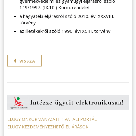
gyermekvédelmi és gyámügyi eljárásról szóló
149/1997. (IX.10.) Korm. rendelet
a hagyatéki eljárásról szóló 2010. évi XXXVIII.
törvény
az illetékekről szóló 1990. évi XCIII. törvény
VISSZA
ELÜGY ÖNKORMÁNYZATI HIVATALI PORTÁL
ELÜGY KEZDEMÉNYEZHETŐ ELJÁRÁSOK