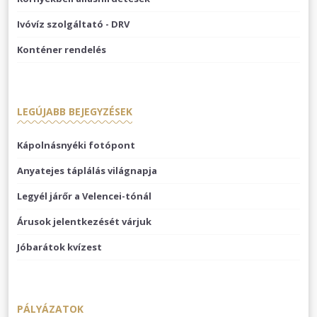
Ivóvíz szolgáltató - DRV
Konténer rendelés
LEGÚJABB BEJEGYZÉSEK
Kápolnásnyéki fotópont
Anyatejes táplálás világnapja
Legyél járőr a Velencei-tónál
Árusok jelentkezését várjuk
Jóbarátok kvízest
PÁLYÁZATOK