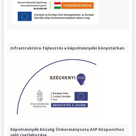
Infrastruktúra-fejlesztés a kápolnásnyéki könyvtárban
Kápolnásnyék Község Önkormányzata ASP Központhoz
való csatlakozása