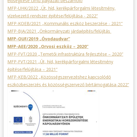
elősegítése című pályázati beszámoló
MFP-UHK/2022 „Út, híd, kerékpárforgalmi létesítmény,
vízelvezető rendszer építése/felújítása - 2022”
MFP-KOEB/2021 „Kommunális eszköz beszerzése - 2021”
MFP-BJA/2021 „Önkormányzati járdaépítés/felújítás
MFP-OUF/2019 „Óvodaudvar”
MFP-AEE/2020 „Orvosi eszköz – 2020”
MFP-FVT/2020 „Temetői infrastruktúra fejlesztése – 2020”
MFP-FVT/2021 „Út, híd, kerékpárforgalmi létesítmény
építése/felújítása – 2021”
MFP-KEB/2022 „Közösségszervezéshez kapcsolódó
eszközbeszerzés és közösségszervező bértámogatása-2022”