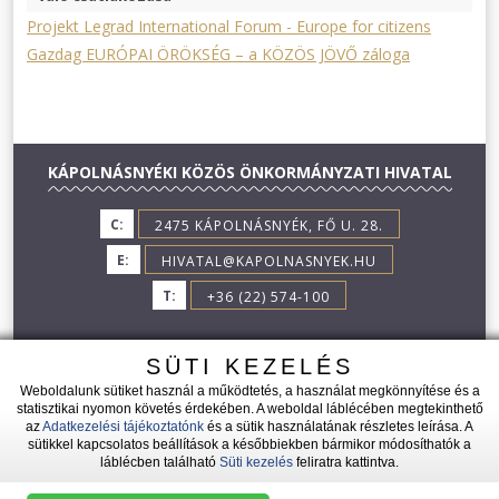
Projekt Legrad International Forum - Europe for citizens
Gazdag EURÓPAI ÖRÖKSÉG – a KÖZÖS JÖVŐ záloga
KÁPOLNÁSNYÉKI KÖZÖS ÖNKORMÁNYZATI HIVATAL
C:
2475 KÁPOLNÁSNYÉK, FŐ U. 28.
E:
HIVATAL@KAPOLNASNYEK.HU
T:
+36 (22) 574-100
SÜTI KEZELÉS
Weboldalunk sütiket használ a működtetés, a használat megkönnyítése és a
statisztikai nyomon követés érdekében. A weboldal láblécében megtekinthető
az
Adatkezelési tájékoztatónk
és a sütik használatának részletes leírása. A
2026 © KÁPOLNÁSNYÉK - MINDEN JOG FENNTARTVA!
sütikkel kapcsolatos beállítások a későbbiekben bármikor módosíthatók a
láblécben található
Süti kezelés
feliratra kattintva.
|
|
Adatkezelési tájékozató
Impresszum
Süti kezelés