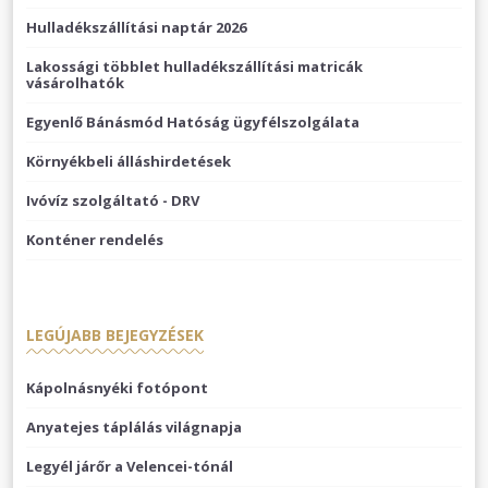
Hulladékszállítási naptár 2026
Lakossági többlet hulladékszállítási matricák
vásárolhatók
Egyenlő Bánásmód Hatóság ügyfélszolgálata
Környékbeli álláshirdetések
Ivóvíz szolgáltató - DRV
Konténer rendelés
LEGÚJABB BEJEGYZÉSEK
Kápolnásnyéki fotópont
Anyatejes táplálás világnapja
Legyél járőr a Velencei-tónál