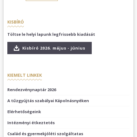
KISBÍRÓ
Töltse le helyi lapunk legfrissebb kiadását
Kisbíró 2026. május - június
KIEMELT LINKEK
Rendezvénynaptár 2026
A tűzgyújtás szabályai Kápolnásnyéken
Elérhetőségeink
Intézményi étkeztetés
Család és gyermekjóléti szolgáltatas