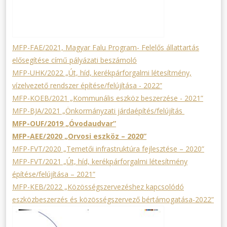
MFP-FAE/2021, Magyar Falu Program- Felelős állattartás
elősegítése című pályázati beszámoló
MFP-UHK/2022 „Út, híd, kerékpárforgalmi létesítmény,
vízelvezető rendszer építése/felújítása - 2022”
MFP-KOEB/2021 „Kommunális eszköz beszerzése - 2021”
MFP-BJA/2021 „Önkormányzati járdaépítés/felújítás
MFP-OUF/2019 „Óvodaudvar”
MFP-AEE/2020 „Orvosi eszköz – 2020”
MFP-FVT/2020 „Temetői infrastruktúra fejlesztése – 2020”
MFP-FVT/2021 „Út, híd, kerékpárforgalmi létesítmény
építése/felújítása – 2021”
MFP-KEB/2022 „Közösségszervezéshez kapcsolódó
eszközbeszerzés és közösségszervező bértámogatása-2022”