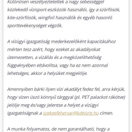
Különösen veszélyeztetettek a nagy sebességgel
közlekedő vízisport-eszközök használói, így a szörfösök,
kite-szörfösök, wingfoil használók és egyéb hasonló
sporttevékenységet végzők.
A vízügyi igazgatóság mederkezelőként kapacitásához
mérten tesz azért, hogy ezeket az akadályokat
ütemezetten, a vízállás és a megközelíthetőség
függvényében eltávolítsa, vagy ha ez nem azonnal
lehetséges, akkor a helyüket megjelölje.
Amennyiben bárki ilyen vízi akadályt fedez fel, arra kérjük,
hogy vízen úszó könnyű tárggyal (pl. PET palackot rákötve)
jelölje meg és/vagy jelentse a helyet a vízügyi
igazgatóságnak a
szekesfehervar@kdtvizig.hu
címen.
A munka folyamatos, de nem garantálható, hogy a