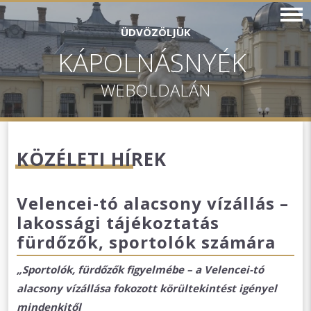
ÜDVÖZÖLJÜK
KÁPOLNÁSNYÉK
WEBOLDALÁN
KÖZÉLETI HÍREK
Velencei-tó alacsony vízállás –
lakossági tájékoztatás
fürdőzők, sportolók számára
„Sportolók, fürdőzők figyelmébe – a Velencei-tó
alacsony vízállása fokozott körültekintést igényel
mindenkitől