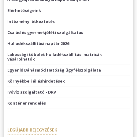
Elérhetőségeink
Intézményi étkeztetés
Család és gyermekjóléti szolgáltatas
Hulladékszállítási naptár 2026
Lakossági többlet hulladékszállítási matricák
vásárolhatók
Egyenlő Bánásmód Hatóság ügyfélszolgálata
Környékbeli álláshirdetések
Ivóvíz szolgáltató - DRV
Konténer rendelés
LEGÚJABB BEJEGYZÉSEK