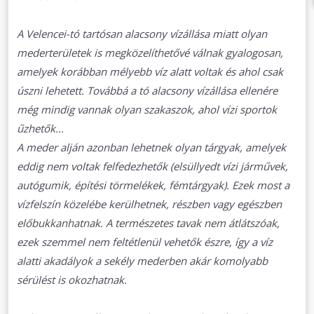
A Velencei-tó tartósan alacsony vízállása miatt olyan
mederterületek is megközelíthetővé válnak gyalogosan,
amelyek korábban mélyebb víz alatt voltak és ahol csak
úszni lehetett. Továbbá a tó alacsony vízállása ellenére
még mindig vannak olyan szakaszok, ahol vízi sportok
űzhetők...
A meder alján azonban lehetnek olyan tárgyak, amelyek
eddig nem voltak felfedezhetők (elsüllyedt vízi járművek,
autógumik, építési törmelékek, fémtárgyak). Ezek most a
vízfelszín közelébe kerülhetnek, részben vagy egészben
előbukkanhatnak. A természetes tavak nem átlátszóak,
ezek szemmel nem feltétlenül vehetők észre, így a víz
alatti akadályok a sekély mederben akár komolyabb
sérülést is okozhatnak.