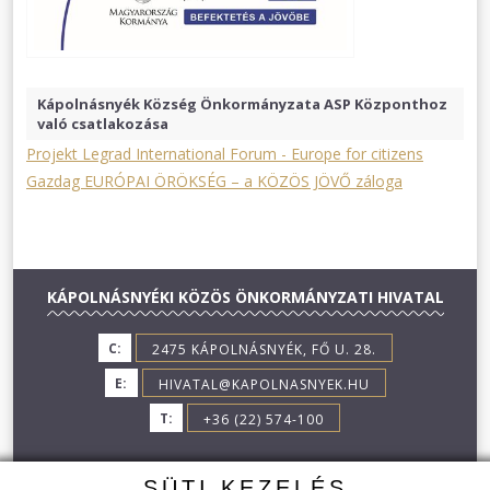
Kápolnásnyék Község Önkormányzata ASP Központhoz
való csatlakozása
Projekt Legrad International Forum - Europe for citizens
Gazdag EURÓPAI ÖRÖKSÉG – a KÖZÖS JÖVŐ záloga
KÁPOLNÁSNYÉKI KÖZÖS ÖNKORMÁNYZATI HIVATAL
C:
2475 KÁPOLNÁSNYÉK, FŐ U. 28.
E:
HIVATAL@KAPOLNASNYEK.HU
T:
+36 (22) 574-100
SÜTI KEZELÉS