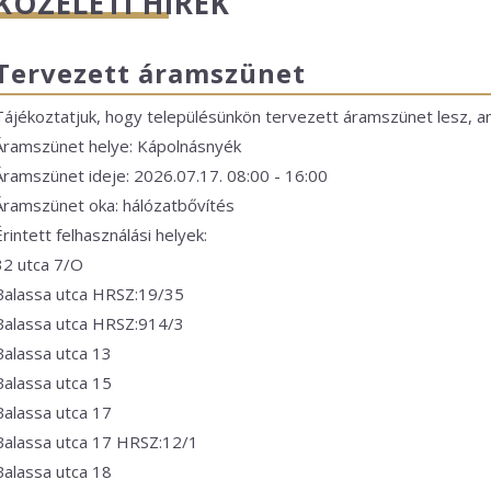
KÖZÉLETI HÍREK
Tervezett áramszünet
Tájékoztatjuk, hogy településünkön tervezett áramszünet lesz, ame
Áramszünet helye: Kápolnásnyék
Áramszünet ideje: 2026.07.17. 08:00 - 16:00
Áramszünet oka: hálózatbővítés
Érintett felhasználási helyek:
32 utca 7/O
Balassa utca HRSZ:19/35
Balassa utca HRSZ:914/3
Balassa utca 13
Balassa utca 15
Balassa utca 17
Balassa utca 17 HRSZ:12/1
Balassa utca 18