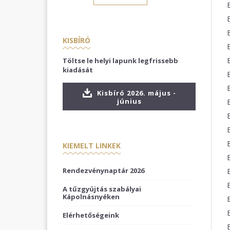
KISBÍRÓ
Töltse le helyi lapunk legfrissebb
kiadását
Kisbíró 2026. május -
június
KIEMELT LINKEK
Rendezvénynaptár 2026
A tűzgyújtás szabályai
Kápolnásnyéken
Elérhetőségeink