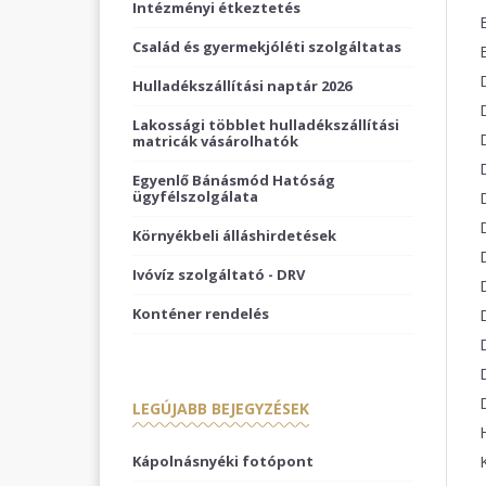
Intézményi étkeztetés
Család és gyermekjóléti szolgáltatas
Hulladékszállítási naptár 2026
Lakossági többlet hulladékszállítási
matricák vásárolhatók
Egyenlő Bánásmód Hatóság
ügyfélszolgálata
Környékbeli álláshirdetések
Ivóvíz szolgáltató - DRV
Konténer rendelés
LEGÚJABB BEJEGYZÉSEK
Kápolnásnyéki fotópont