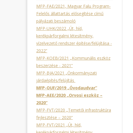
MFP-FAE/2021, Magyar Falu Program-
Felelős állattartás elősegítése című
pályázati beszámoló
MFP-UHK/2022 „Út, híd,
kerékpárforgalmi létesítmény,
vízelvezető rendszer építése/felújítása -
2022”
MFP-KOEB/2021 „Kommunális eszköz
beszerzése - 2021”
MFP-BJA/2021 „Önkormányzati
járdaépítés/felújítás
MFP-OUF/2019 „Óvodaudvar”
MFP-AEE/2020 „Orvosi eszköz –
2020”
MFP-FVT/2020 „Temetői infrastruktúra
fejlesztése – 2020”
MFP-FVT/2021 „Út, híd,
kerékpárforgalmi létesítmény