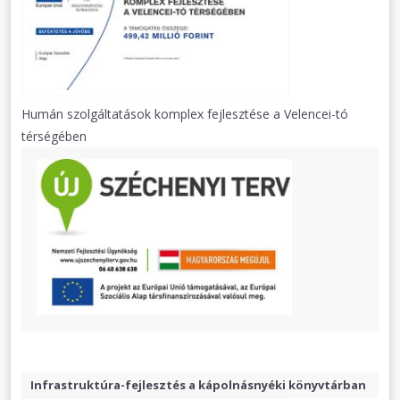
Humán szolgáltatások komplex fejlesztése a Velencei-tó
térségében
Infrastruktúra-fejlesztés a kápolnásnyéki könyvtárban