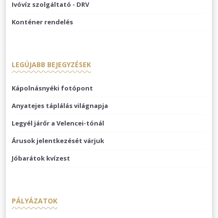
Ivóvíz szolgáltató - DRV
Konténer rendelés
LEGÚJABB BEJEGYZÉSEK
Kápolnásnyéki fotópont
Anyatejes táplálás világnapja
Legyél járőr a Velencei-tónál
Árusok jelentkezését várjuk
Jóbarátok kvízest
PÁLYÁZATOK