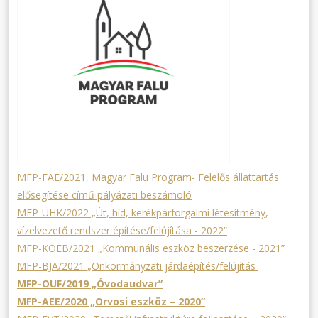
MFP-FAE/2021, Magyar Falu Program- Felelős állattartás
elősegítése című pályázati beszámoló
MFP-UHK/2022 „Út, híd, kerékpárforgalmi létesítmény,
vízelvezető rendszer építése/felújítása - 2022”
MFP-KOEB/2021 „Kommunális eszköz beszerzése - 2021”
MFP-BJA/2021 „Önkormányzati járdaépítés/felújítás
MFP-OUF/2019 „Óvodaudvar”
MFP-AEE/2020 „Orvosi eszköz – 2020”