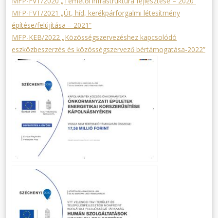
MFP-FVT/2020 „Temetői infrastruktúra fejlesztése – 2020”
MFP-FVT/2021 „Út, híd, kerékpárforgalmi létesítmény
építése/felújítása – 2021”
MFP-KEB/2022 „Közösségszervezéshez kapcsolódó
eszközbeszerzés és közösségszervező bértámogatása-2022”