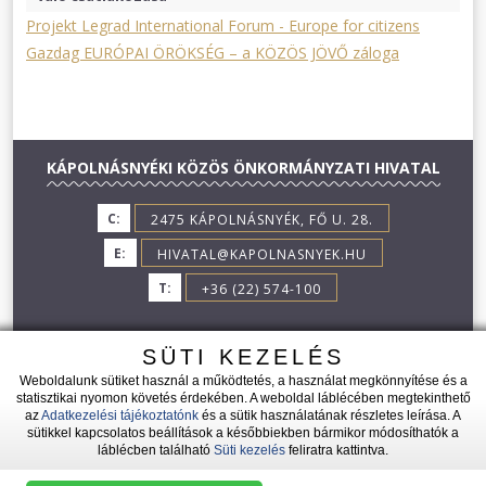
Projekt Legrad International Forum - Europe for citizens
Gazdag EURÓPAI ÖRÖKSÉG – a KÖZÖS JÖVŐ záloga
KÁPOLNÁSNYÉKI KÖZÖS ÖNKORMÁNYZATI HIVATAL
C:
2475 KÁPOLNÁSNYÉK, FŐ U. 28.
E:
HIVATAL@KAPOLNASNYEK.HU
T:
+36 (22) 574-100
SÜTI KEZELÉS
Weboldalunk sütiket használ a működtetés, a használat megkönnyítése és a
statisztikai nyomon követés érdekében. A weboldal láblécében megtekinthető
az
Adatkezelési tájékoztatónk
és a sütik használatának részletes leírása. A
2026 © KÁPOLNÁSNYÉK - MINDEN JOG FENNTARTVA!
sütikkel kapcsolatos beállítások a későbbiekben bármikor módosíthatók a
láblécben található
Süti kezelés
feliratra kattintva.
|
|
Adatkezelési tájékozató
Impresszum
Süti kezelés