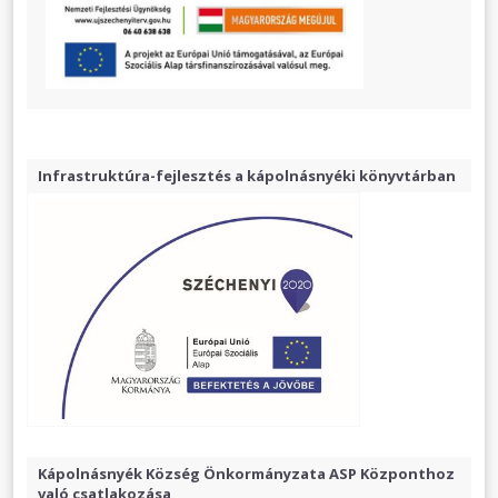
Infrastruktúra-fejlesztés a kápolnásnyéki könyvtárban
Kápolnásnyék Község Önkormányzata ASP Központhoz
való csatlakozása