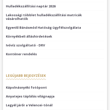
Hulladékszállítási naptár 2026
Lakossági többlet hulladékszállítási matricák
vásárolhatók
Egyenlő Bánásmód Hatóság ügyfélszolgálata
Környékbeli álláshirdetések
Ivóvíz szolgáltató - DRV
Konténer rendelés
LEGÚJABB BEJEGYZÉSEK
Kápolnásnyéki fotópont
Anyatejes táplálás világnapja
Legyél járőr a Velencei-tónál