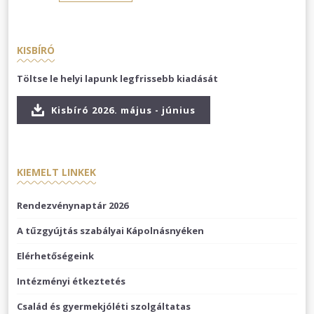
KISBÍRÓ
Töltse le helyi lapunk legfrissebb kiadását
Kisbíró 2026. május - június
KIEMELT LINKEK
Rendezvénynaptár 2026
A tűzgyújtás szabályai Kápolnásnyéken
Elérhetőségeink
Intézményi étkeztetés
Család és gyermekjóléti szolgáltatas