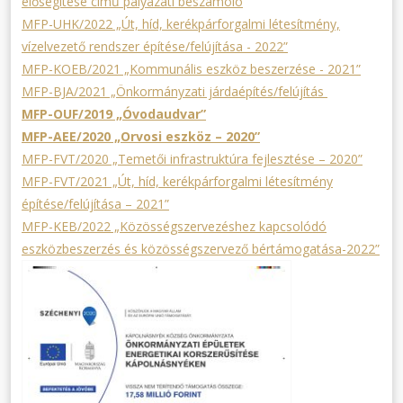
elősegítése című pályázati beszámoló
MFP-UHK/2022 „Út, híd, kerékpárforgalmi létesítmény,
vízelvezető rendszer építése/felújítása - 2022”
MFP-KOEB/2021 „Kommunális eszköz beszerzése - 2021”
MFP-BJA/2021 „Önkormányzati járdaépítés/felújítás
MFP-OUF/2019 „Óvodaudvar”
MFP-AEE/2020 „Orvosi eszköz – 2020”
MFP-FVT/2020 „Temetői infrastruktúra fejlesztése – 2020”
MFP-FVT/2021 „Út, híd, kerékpárforgalmi létesítmény
építése/felújítása – 2021”
MFP-KEB/2022 „Közösségszervezéshez kapcsolódó
eszközbeszerzés és közösségszervező bértámogatása-2022”