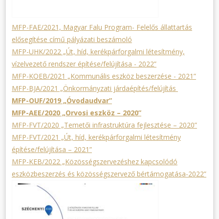
MFP-FAE/2021, Magyar Falu Program- Felelős állattartás
elősegítése című pályázati beszámoló
MFP-UHK/2022 „Út, híd, kerékpárforgalmi létesítmény,
vízelvezető rendszer építése/felújítása - 2022”
MFP-KOEB/2021 „Kommunális eszköz beszerzése - 2021”
MFP-BJA/2021 „Önkormányzati járdaépítés/felújítás
MFP-OUF/2019 „Óvodaudvar”
MFP-AEE/2020 „Orvosi eszköz – 2020”
MFP-FVT/2020 „Temetői infrastruktúra fejlesztése – 2020”
MFP-FVT/2021 „Út, híd, kerékpárforgalmi létesítmény
építése/felújítása – 2021”
MFP-KEB/2022 „Közösségszervezéshez kapcsolódó
eszközbeszerzés és közösségszervező bértámogatása-2022”