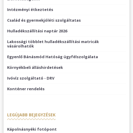
Intézményi étkeztetés
Család és gyermekjóléti szolgáltatas
Hulladékszállítási naptár 2026
Lakossági többlet hulladékszállítási matricák
vásárolhatók
Egyenlő Bánásmód Hatóság ügyfélszolgálata
Környékbeli álláshirdetések
Ivóvíz szolgáltató - DRV
Konténer rendelés
LEGÚJABB BEJEGYZÉSEK
Kápolnásnyéki fotópont