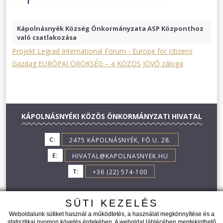
Kápolnásnyék Község Önkormányzata ASP Központhoz
való csatlakozása
Projekt Legrad International Forum - Europe for citizens
Gazdag EURÓPAI ÖRÖKSÉG – a KÖZÖS JÖVŐ záloga
KÁPOLNÁSNYÉKI KÖZÖS ÖNKORMÁNYZATI HIVATAL
C:
2475 KÁPOLNÁSNYÉK, FŐ U. 28.
E:
HIVATAL@KAPOLNASNYEK.HU
T:
+36 (22) 574-100
SÜTI KEZELÉS
Weboldalunk sütiket használ a működtetés, a használat megkönnyítése és a
statisztikai nyomon követés érdekében. A weboldal láblécében megtekinthető