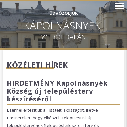
ÜDVÖZÖLJÜK
KÁPOLNÁSNYÉK
WEBOLDALÁN
KÖZÉLETI HÍREK
HIRDETMÉNY Kápolnásnyék
Község új településterv
készítéséről
Ezennel értesítjük a Tisztelt lakosságot, illetve
Partnereket, hogy elkészült településünk új
településtervének (településfejlesztési terv és