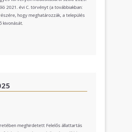
óló 2021. évi C. törvényt (a továbbiakban:
részére, hogy meghatározzák, a település
ő kivonását.
025
etében meghirdetett Felelős állattartás