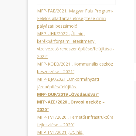
MFP-FAE/2021, Magyar Falu Program-
Felelős állattartás elősegítése című
pályázati beszámoló
MFP-UHK/2022 „Út, híd,
kerékpárforgalmi létesítmény,
vízelvezető rendszer építése/felújítása -
2022”
MFP-KOEB/2021 „Kommunális eszköz
beszerzése - 2021”
MFP-BJA/2021 „Önkormányzati
járdaépítés/felújítás
MFP-OUF/2019 „Óvodaudvar”
MFP-AEE/2020 „Orvosi eszköz –
2020”
MFP-FVT/2020 „Temetői infrastruktúra
fejlesztése – 2020”
MFP-FVT/2021 „Út, híd,