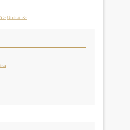
ő >
Utolsó >>
rása