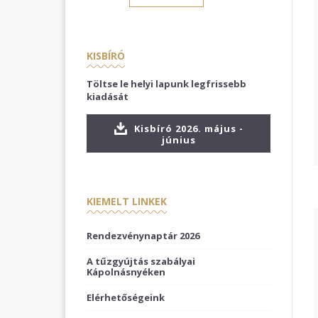
KISBÍRÓ
Töltse le helyi lapunk legfrissebb
kiadását
Kisbíró 2026. május -
június
KIEMELT LINKEK
Rendezvénynaptár 2026
A tűzgyújtás szabályai
Kápolnásnyéken
Elérhetőségeink