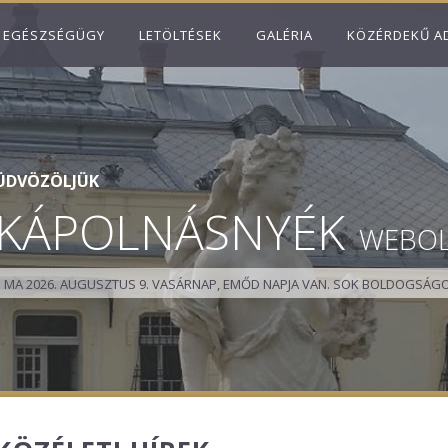
EGÉSZSÉGÜGY
LETÖLTÉSEK
GALÉRIA
KÖZÉRDEKŰ A
ÜDVÖZÖLJÜK
KÁPOLNÁSNYÉK
WEBO
MA 2026. AUGUSZTUS 9. VASÁRNAP, EMŐD NAPJA VAN.
SOK BOLDOGSÁGO