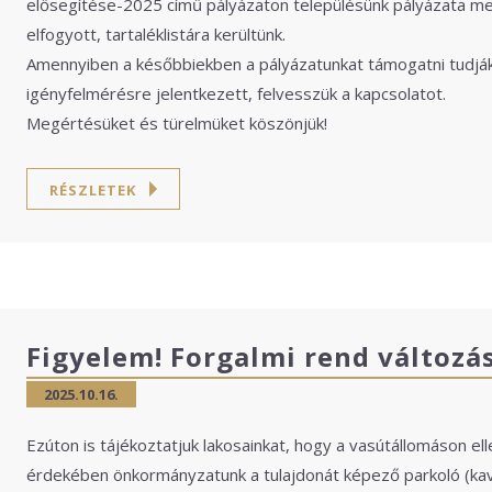
elősegítése-2025 című pályázaton településünk pályázata megf
elfogyott, tartaléklistára kerültünk.
Amennyiben a későbbiekben a pályázatunkat támogatni tudják,
igényfelmérésre jelentkezett, felvesszük a kapcsolatot.
Megértésüket és türelmüket köszönjük!
RÉSZLETEK
Figyelem! Forgalmi rend változá
2025.10.16.
Ezúton is tájékoztatjuk lakosainkat, hogy a vasútállomáson ell
érdekében önkormányzatunk a tulajdonát képező parkoló (ka