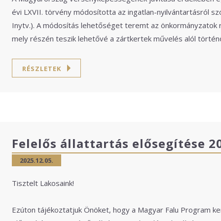
évi LXVII. törvény módosította az ingatlan-nyilvántartásról sz
Inytv.). A módosítás lehetőséget teremt az önkormányzatok 
mely részén teszik lehetővé a zártkertek művelés alól történ
RÉSZLETEK
Felelős állattartás elősegítése 2
2025.12.05.
Tisztelt Lakosaink!
Ezúton tájékoztatjuk Önöket, hogy a Magyar Falu Program ker