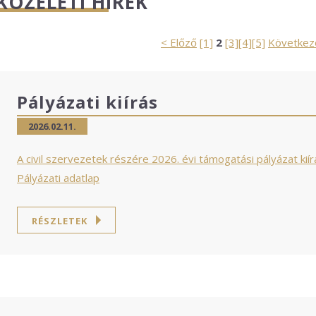
KÖZÉLETI HÍREK
< Előző
[1]
2
[3]
[4]
[5]
Következ
Pályázati kiírás
2026.02.11.
A civil szervezetek részére 2026. évi támogatási pályázat kií
Pályázati adatlap
RÉSZLETEK