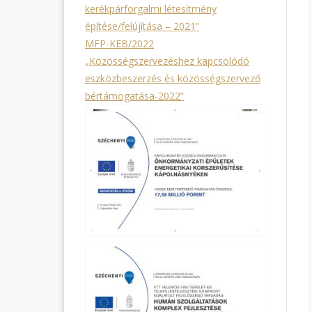
kerékpárforgalmi létesítmény
építése/felújítása – 2021”
MFP-KEB/2022
„Közösségszervezéshez kapcsolódó
eszközbeszerzés és közösségszervező
bértámogatása-2022”