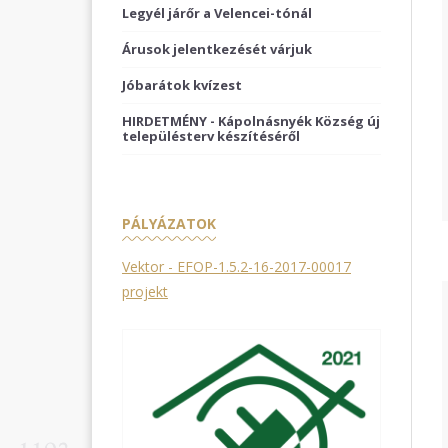
Legyél járőr a Velencei-tónál
Árusok jelentkezését várjuk
Jóbarátok kvízest
HIRDETMÉNY - Kápolnásnyék Község új
településterv készítéséről
PÁLYÁZATOK
Vektor - EFOP-1.5.2-16-2017-00017
projekt