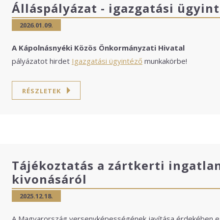
Álláspályázat - igazgatási ügyin
2026.01.09.
A Kápolnásnyéki Közös Önkormányzati Hivatal
pályázatot hirdet
Igazgatási ügyintéző
munkakörbe!
RÉSZLETEK
Tájékoztatás a zártkerti ingatla
kivonásáról
2025.12.18.
A Magyarország versenyképességének javítása érdekében eg