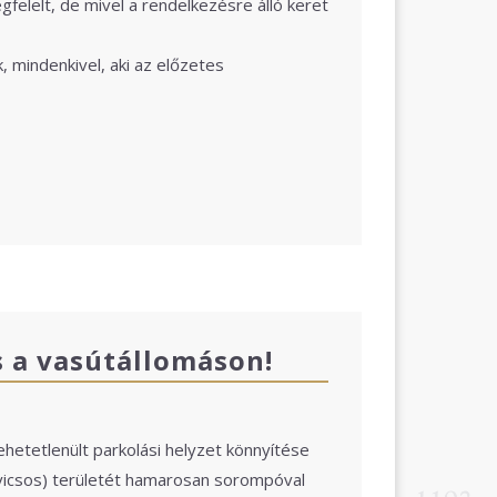
elelt, de mivel a rendelkezésre álló keret
 mindenkivel, aki az előzetes
s a vasútállomáson!
ehetetlenült parkolási helyzet könnyítése
vicsos) területét hamarosan sorompóval