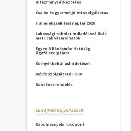
Intézményi étkeztetés
Család és gyermekjóléti szolgáltatas
Hulladékszállítási naptár 2026
Lakossági többlet hulladékszállítási
matricák vásárolhatók
Egyenlő Bánásmód Hatóság
ügyfélszolgálata
Környékbeli álláshirdetések
Ivóvíz szolgáltató - DRV
Konténer rendelés
LEGÚJABB BEJEGYZÉSEK
Kápolnásnyéki fotópont