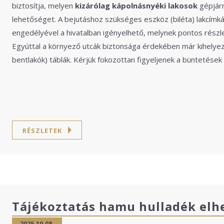
biztosítja, melyen
kizárólag kápolnásnyéki lakosok
gépjár
lehetőséget. A bejutáshoz szükséges eszköz (biléta) lakcímká
engedélyével a hivatalban igényelhető, melynek pontos részle
Egyúttal a környező utcák biztonsága érdekében már kihelyezé
bentlakók) táblák. Kérjük fokozottan figyeljenek a büntetése
RÉSZLETEK
Tájékoztatás hamu hulladék elh
2025.10.08.