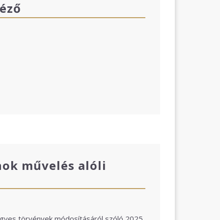
téző
nok művelés alóli
yes törvények módosításáról szóló 2025.