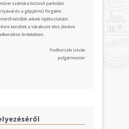
művei számára biztosít parkolási
rtyával és a gépjármű forgalmi
teiről később adunk tájékoztatást.
sre kerültek a Várakozni tilos (kivéve
k elkerülése érdekében.
Podhorszki István
polgármester
elyezéséről