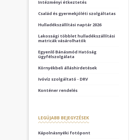
Intézményi étkeztetés
Család és gyermekjóléti szolgáltatas
Hulladékszállítási naptár 2026
Lakossági többlet hulladékszállítási
matricák vásárolhatók
Egyenlő Bánásmód Hatóság
ügyfélszolgálata
Környékbeli álláshirdetések
Ivóvíz szolgáltató - DRV
Konténer rendelés
LEGÚJABB BEJEGYZÉSEK
Kápolnásnyéki fotópont