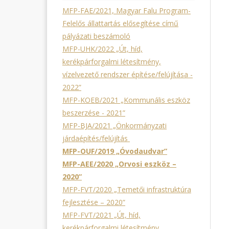
MFP-FAE/2021, Magyar Falu Program-
Felelős állattartás elősegítése című
pályázati beszámoló
MFP-UHK/2022 „Út, híd,
kerékpárforgalmi létesítmény,
vízelvezető rendszer építése/felújítása -
2022”
MFP-KOEB/2021 „Kommunális eszköz
beszerzése - 2021”
MFP-BJA/2021 „Önkormányzati
járdaépítés/felújítás
MFP-OUF/2019 „Óvodaudvar”
MFP-AEE/2020 „Orvosi eszköz –
2020”
MFP-FVT/2020 „Temetői infrastruktúra
fejlesztése – 2020”
MFP-FVT/2021 „Út, híd,
kerékpárforgalmi létesítmény