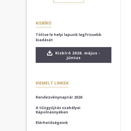
KISBÍRÓ
Töltse le helyi lapunk legfrissebb
kiadását
Kisbíró 2026. május -
június
KIEMELT LINKEK
Rendezvénynaptár 2026
A tűzgyújtás szabályai
Kápolnásnyéken
Elérhetőségeink