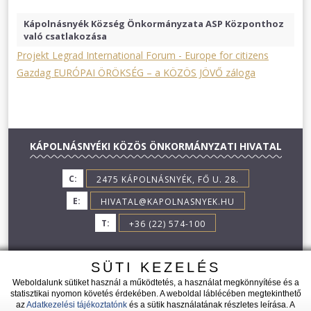
Kápolnásnyék Község Önkormányzata ASP Központhoz
való csatlakozása
Projekt Legrad International Forum - Europe for citizens
Gazdag EURÓPAI ÖRÖKSÉG – a KÖZÖS JÖVŐ záloga
KÁPOLNÁSNYÉKI KÖZÖS ÖNKORMÁNYZATI HIVATAL
C:
2475 KÁPOLNÁSNYÉK, FŐ U. 28.
E:
HIVATAL@KAPOLNASNYEK.HU
T:
+36 (22) 574-100
SÜTI KEZELÉS
Weboldalunk sütiket használ a működtetés, a használat megkönnyítése és a
statisztikai nyomon követés érdekében. A weboldal láblécében megtekinthető
az
Adatkezelési tájékoztatónk
és a sütik használatának részletes leírása. A
2026 © KÁPOLNÁSNYÉK - MINDEN JOG FENNTARTVA!