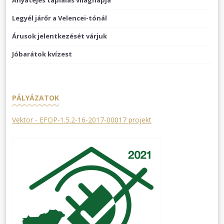
Legyél járőr a Velencei-tónál
Árusok jelentkezését várjuk
Jóbarátok kvízest
PÁLYÁZATOK
Vektor - EFOP-1.5.2-16-2017-00017 projekt