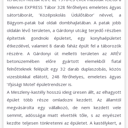
Velencei EXPRESS Tábor 328 férőhelyes emeletes ágyas
sátortáborát, ’Középiskolás Üdülőtábor’ névvel, a
Bágyom-patak bal oldali dombhajlatában. A patak jobb
oldalán lévő területen, a Gárdonyi utcáig terjedő részben
építettek gondnoki épületet, egy konyhaépületet
étkezdével, valamint 8 darab faház épült fel a táborozók
részére. A Gárdonyi út melletti területen az ARÉV
betonüzemében előre gyártott elemekből fiatal
felnőtteknek felépült egy 32 darab duplaszobás, közös
vizesblokkal ellátott, 248 férőhelyes, emeletes ágyas
’Ifjúsági Motel’ épületrendszer is.
A Meszleny-kastély hosszú ideig üresen állt, az elhagyott
épület több része omladozni kezdett. Az államtól
megvásárolta egy vállalkozó, de nem kezdett vele
semmit, adósságai miatt elvették tőle, s az enyészet
kezdte teljesen tönkretenni az épületet. A kastélykert, a