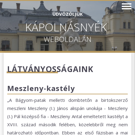
ÜDVÖZÖLJÜK
KÁPOLNÁSNYÉK
WEBOLDALÁN
LÁTVÁNYOSSÁGAINK
Meszleny-kastély
„A Bágyom-patak melletti dombtetőn a birtokszerző
meszleni Meszleny (I.) János alispán unokája - Meszleny
(I.) Pál középső fia - Meszleny Antal emeltetett kastélyt a
XVIII. század második felében, közelebbről meg nem
határozható időpontban. Ebben az első fázisban a mai