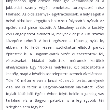
timpanonos, igen erősen előreugró kocsialáhajtó áll. A
jobboldali szárny végén emeletes, toronyszerű rész
található. Az oldalszárnyak egytraktusosak, a helyiségek a
belső oldalukon végigfutó boltozott folyosóról nyílnak. Az
épület alatt pince húzódik A Meszleny család a kastély
körül angolparkot alakított ki, melynek ideje a XIX. század
közepére tehető. A kert egészen a tópartig nyúlt le,
ebben, a tó felőli részen szökőkúttal ellátott parkot
építettek ki. A Bágyom-patak vízét duzzasztották fel,
vízeséseket, hidakat építettek, műromok kerültek
elhelyezésre. Egy 1860-as mélyfúrású kút biztosította a
kastély, majd a későbbi idetelepített üzemek vízellátását.”
Tőle 10 méterre van a Jancsi-kút nevű forrás, amelynek
vize ma is feltör a Bágyom-patakban kialakított, kőbe
foglalt kútfejből. Egész évben folyik belőle a gazdag vas
tartalmú víz a Bágyom-patakba, s a legnagyobb téli
hidegben sem fagy be.