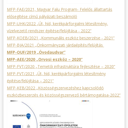
MFP-FAE/2021, Magyar Falu Program- Felelős állattartás
elősegítése című pályázati beszámoló
MFP-UHK/2022 „Út, híd, kerékpárforgalmi létesítmény,
vízelvezető rendszer építése/felújítása - 2022”
MFP-KOEB/2021 „Kommunális eszköz beszerzése - 2021”
MFP-BJA/2021 „Önkormányzati járdaépítés/felújítás
MFP-OUF/2019 „Óvodaudvar”
MFP-AEE/2020 „Orvosi eszköz – 2020”
MFP-FVT/2020 „Temetői infrastruktúra fejlesztése – 2020”
MFP-FVT/2021 „Út, híd, kerékpárforgalmi létesítmény
építése/felújítása – 2021”
MFP-KEB/2022 „Közösségszervezéshez kapcsolódó
eszközbeszerzés és közösségszervező bértámogatása-2022”