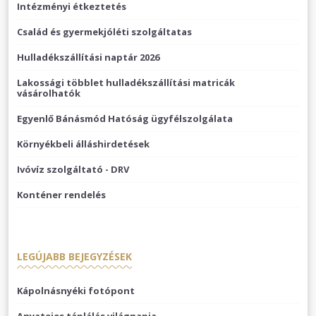
Intézményi étkeztetés
Család és gyermekjóléti szolgáltatas
Hulladékszállítási naptár 2026
Lakossági többlet hulladékszállítási matricák
vásárolhatók
Egyenlő Bánásmód Hatóság ügyfélszolgálata
Környékbeli álláshirdetések
Ivóvíz szolgáltató - DRV
Konténer rendelés
LEGÚJABB BEJEGYZÉSEK
Kápolnásnyéki fotópont
Anyatejes táplálás világnapja