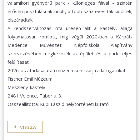
valamikori gyönyörű park - különleges fáival - szintén
erősen pusztulásnak indult, a több száz éves fák kidőltek,
elszáradtak.
A rendszerváltozás óta üresen állt a kastély, állaga
folyamatosan romlott, míg végül 2020-ban a Kárpát-
Medencei Művészeti Népfőiskola Alapítvány
szervezésében megkezdték az épület és a park teljes
felújítását.
2026-os átadása után múzeumként várja a látogatókat.
Fischer Emil Múzeum
Meszleny-kastély
2481 Velence, Tábor u. 3.
Összeállította: Kupi László helytörténeti kutató
VISSZA