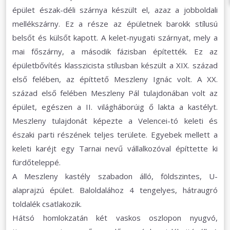
épület észak-déli szárnya készült el, azaz a jobboldali
mellékszárny. Ez a része az épületnek barokk stílusú
belsőt és külsőt kapott. A kelet-nyugati szárnyat, mely a
mai főszárny, a második fázisban építették. Ez az
épületbővítés klasszicista stílusban készült a XIX. század
első felében, az építtető Meszleny Ignác volt. A XX.
század első felében Meszleny Pál tulajdonában volt az
épület, egészen a II. világháborúig ő lakta a kastélyt.
Meszleny tulajdonát képezte a Velencei-tó keleti és
északi parti részének teljes területe. Egyebek mellett a
keleti karéjt egy Tarnai nevű vállalkozóval építtette ki
f
ürdőteleppé.
A Meszleny kastély szabadon álló, földszintes, U-
alaprajzú épület. Baloldalához 4 tengelyes, hátraugró
toldalék csatlakozik.
Hátsó homlokzatán két vaskos oszlopon nyugvó,