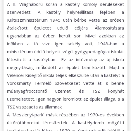
A II. Világháború során a kastély komoly sérüléseket
szenvedett. A kastély helyreállítása fejében a
Kultuszminisztérium 1945 után bérbe vette az erősen
átalakított épületet üdülő céljára. Államosítására
ugyanabban az évben került sor. Mivel azokban az
időkben a tó vize igen sekély volt, 1948-ban a
minisztérium üdülő helyett végül gyógypedagógiai iskolát
létesített a kastélyban . Ez az intézmény az új iskola
megnyitásáig működött az épület falai között. Majd a
Velencei Kisegítő iskola teljes elkészülte után a kastélyt a
Vörösmarty Termelő Szövetkezet vette át, s benne
műanyagfröccsöntő üzemet és TSZ konyhát
üzemeltetett. Igen nagyon leromlott az épület állaga, s a
TSZ visszaadta az államnak.
A ’Meszlenyi-park’ másik részében az 1970-es években
úttörőtáborokat létesítettek. A kastélydomb mögötti
területen hozták létre az 1970-es évek második felétől a