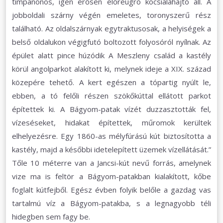
timpanonos, igen erősen előreugró kocsialáhajtó áll. A
jobboldali szárny végén emeletes, toronyszerű rész
található. Az oldalszárnyak egytraktusosak, a helyiségek a
belső oldalukon végigfutó boltozott folyosóról nyílnak. Az
épület alatt pince húzódik A Meszleny család a kastély
körül angolparkot alakított ki, melynek ideje a XIX. század
közepére tehető. A kert egészen a tópartig nyúlt le,
ebben, a tó felőli részen szökőkúttal ellátott parkot
építettek ki. A Bágyom-patak vízét duzzasztották fel,
vízeséseket, hidakat építettek, műromok kerültek
elhelyezésre. Egy 1860-as mélyfúrású kút biztosította a
kastély, majd a későbbi idetelepített üzemek vízellátását.”
Tőle 10 méterre van a Jancsi-kút nevű forrás, amelynek
vize ma is feltör a Bágyom-patakban kialakított, kőbe
foglalt kútfejből. Egész évben folyik belőle a gazdag vas
tartalmú víz a Bágyom-patakba, s a legnagyobb téli
hidegben sem fagy be.