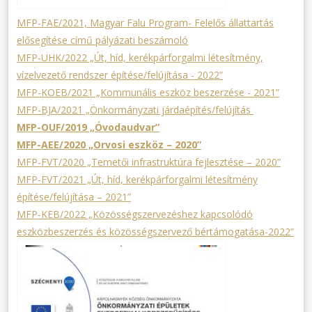
MFP-FAE/2021, Magyar Falu Program- Felelős állattartás
elősegítése című pályázati beszámoló
MFP-UHK/2022 „Út, híd, kerékpárforgalmi létesítmény,
vízelvezető rendszer építése/felújítása - 2022”
MFP-KOEB/2021 „Kommunális eszköz beszerzése - 2021”
MFP-BJA/2021 „Önkormányzati járdaépítés/felújítás
MFP-OUF/2019 „Óvodaudvar”
MFP-AEE/2020 „Orvosi eszköz – 2020”
MFP-FVT/2020 „Temetői infrastruktúra fejlesztése – 2020”
MFP-FVT/2021 „Út, híd, kerékpárforgalmi létesítmény
építése/felújítása – 2021”
MFP-KEB/2022 „Közösségszervezéshez kapcsolódó
eszközbeszerzés és közösségszervező bértámogatása-2022”