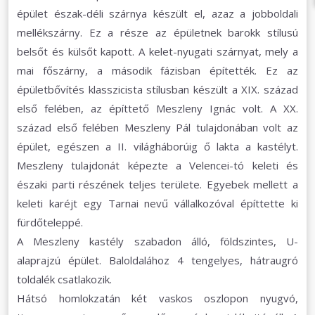
épület észak-déli szárnya készült el, azaz a jobboldali
mellékszárny. Ez a része az épületnek barokk stílusú
belsőt és külsőt kapott. A kelet-nyugati szárnyat, mely a
mai főszárny, a második fázisban építették. Ez az
épületbővítés klasszicista stílusban készült a XIX. század
első felében, az építtető Meszleny Ignác volt. A XX.
század első felében Meszleny Pál tulajdonában volt az
épület, egészen a II. világháborúig ő lakta a kastélyt.
Meszleny tulajdonát képezte a Velencei-tó keleti és
északi parti részének teljes területe. Egyebek mellett a
keleti karéjt egy Tarnai nevű vállalkozóval építtette ki
f
ürdőteleppé.
A Meszleny kastély szabadon álló, földszintes, U-
alaprajzú épület. Baloldalához 4 tengelyes, hátraugró
toldalék csatlakozik.
Hátsó homlokzatán két vaskos oszlopon nyugvó,