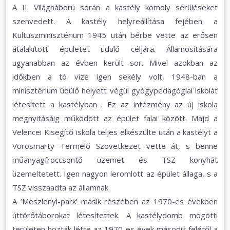
A II. Világháború során a kastély komoly sérüléseket
szenvedett. A kastély helyreállítása fejében a
Kultuszminisztérium 1945 után bérbe vette az erősen
átalakított épületet üdülő céljára. Államosítására
ugyanabban az évben került sor. Mivel azokban az
időkben a tó vize igen sekély volt, 1948-ban a
minisztérium üdülő helyett végül gyógypedagógiai iskolát
létesített a kastélyban . Ez az intézmény az új iskola
megnyitásáig működött az épület falai között. Majd a
Velencei Kisegítő iskola teljes elkészülte után a kastélyt a
Vörösmarty Termelő Szövetkezet vette át, s benne
műanyagfröccsöntő üzemet és TSZ konyhát
üzemeltetett. Igen nagyon leromlott az épület állaga, s a
TSZ visszaadta az államnak.
A ’Meszlenyi-park’ másik részében az 1970-es években
úttörőtáborokat létesítettek. A kastélydomb mögötti
területen hozták létre az 1970-es évek második felétől a