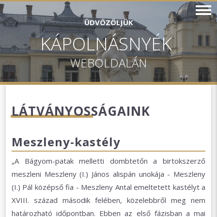
ÜDVÖZÖLJÜK
KÁPOLNÁSNYÉK
WEBOLDALÁN
LÁTVÁNYOSSÁGAINK
Meszleny-kastély
„A Bágyom-patak melletti dombtetőn a birtokszerző
meszleni Meszleny (I.) János alispán unokája - Meszleny
(I.) Pál középső fia - Meszleny Antal emeltetett kastélyt a
XVIII. század második felében, közelebbről meg nem
határozható időpontban. Ebben az első fázisban a mai