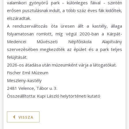
valamikori gyönyörű park - különleges fáival - szintén
erősen pusztulásnak indult, a több száz éves fák kidőltek,
elszáradtak.
A rendszerváltozás óta üresen állt a kastély, állaga
folyamatosan romlott, míg végül 2020-ban a Kárpát-
Medencei Művészeti Népfőiskola Alapítvány
szervezésében megkezdték az épület és a park teljes
felújítását.
2026-os átadása után múzeumként várja a látogatókat.
Fischer Emil Múzeum
Meszleny-kastély
2481 Velence, Tábor u. 3.
Összeállította: Kupi László helytörténeti kutató
VISSZA