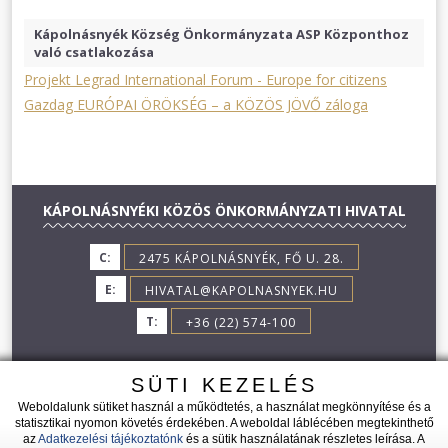
Kápolnásnyék Község Önkormányzata ASP Központhoz
való csatlakozása
Projekt Legrad International Forum - Europe for citizens
Gazdag EURÓPAI ÖRÖKSÉG – a KÖZÖS JÖVŐ záloga
KÁPOLNÁSNYÉKI KÖZÖS ÖNKORMÁNYZATI HIVATAL
C:
2475 KÁPOLNÁSNYÉK, FŐ U. 28.
E:
HIVATAL@KAPOLNASNYEK.HU
T:
+36 (22) 574-100
SÜTI KEZELÉS
Weboldalunk sütiket használ a működtetés, a használat megkönnyítése és a
statisztikai nyomon követés érdekében. A weboldal láblécében megtekinthető
az
Adatkezelési tájékoztatónk
és a sütik használatának részletes leírása. A
2026 © KÁPOLNÁSNYÉK - MINDEN JOG FENNTARTVA!