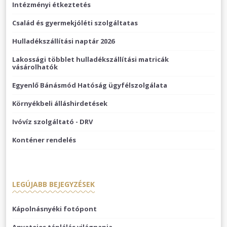
Intézményi étkeztetés
Család és gyermekjóléti szolgáltatas
Hulladékszállítási naptár 2026
Lakossági többlet hulladékszállítási matricák
vásárolhatók
Egyenlő Bánásmód Hatóság ügyfélszolgálata
Környékbeli álláshirdetések
Ivóvíz szolgáltató - DRV
Konténer rendelés
LEGÚJABB BEJEGYZÉSEK
Kápolnásnyéki fotópont
Anyatejes táplálás világnapja