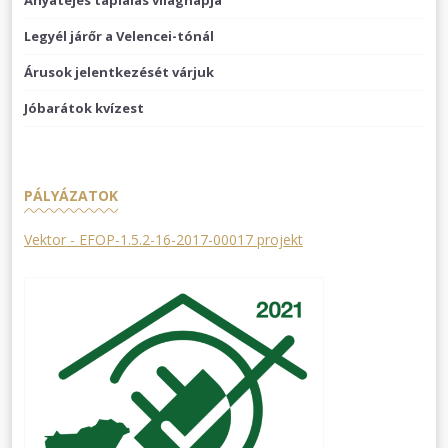
Legyél járőr a Velencei-tónál
Árusok jelentkezését várjuk
Jóbarátok kvízest
PÁLYÁZATOK
Vektor - EFOP-1.5.2-16-2017-00017 projekt