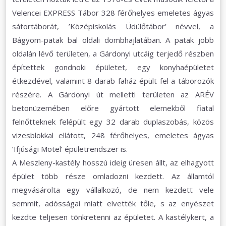
Velencei EXPRESS Tábor 328 férőhelyes emeletes ágyas
sátortáborát, ’Középiskolás Üdülőtábor’ névvel, a
Bágyom-patak bal oldali dombhajlatában. A patak jobb
oldalán lévő területen, a Gárdonyi utcáig terjedő részben
építettek gondnoki épületet, egy konyhaépületet
étkezdével, valamint 8 darab faház épült fel a táborozók
részére. A Gárdonyi út melletti területen az ARÉV
betonüzemében előre gyártott elemekből fiatal
felnőtteknek felépült egy 32 darab duplaszobás, közös
vizesblokkal ellátott, 248 férőhelyes, emeletes ágyas
’Ifjúsági Motel’ épületrendszer is.
A Meszleny-kastély hosszú ideig üresen állt, az elhagyott
épület több része omladozni kezdett. Az államtól
megvásárolta egy vállalkozó, de nem kezdett vele
semmit, adósságai miatt elvették tőle, s az enyészet
kezdte teljesen tönkretenni az épületet. A kastélykert, a