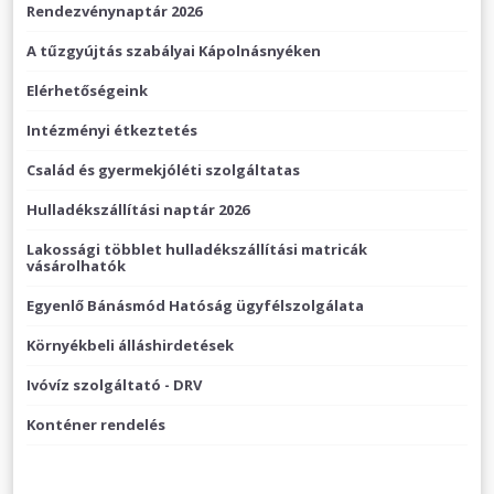
Rendezvénynaptár 2026
A tűzgyújtás szabályai Kápolnásnyéken
Elérhetőségeink
Intézményi étkeztetés
Család és gyermekjóléti szolgáltatas
Hulladékszállítási naptár 2026
Lakossági többlet hulladékszállítási matricák
vásárolhatók
Egyenlő Bánásmód Hatóság ügyfélszolgálata
Környékbeli álláshirdetések
Ivóvíz szolgáltató - DRV
Konténer rendelés