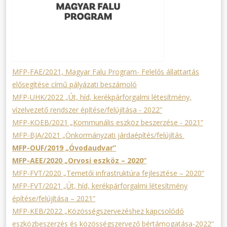
MFP-FAE/2021, Magyar Falu Program- Felelős állattartás
elősegítése című pályázati beszámoló
MFP-UHK/2022 „Út, híd, kerékpárforgalmi létesítmény,
vízelvezető rendszer építése/felújítása - 2022”
MFP-KOEB/2021 „Kommunális eszköz beszerzése - 2021”
MFP-BJA/2021 „Önkormányzati járdaépítés/felújítás
MFP-OUF/2019 „Óvodaudvar”
MFP-AEE/2020 „Orvosi eszköz – 2020”
MFP-FVT/2020 „Temetői infrastruktúra fejlesztése – 2020”
MFP-FVT/2021 „Út, híd, kerékpárforgalmi létesítmény
építése/felújítása – 2021”
MFP-KEB/2022 „Közösségszervezéshez kapcsolódó
eszközbeszerzés és közösségszervező bértámogatása-2022”