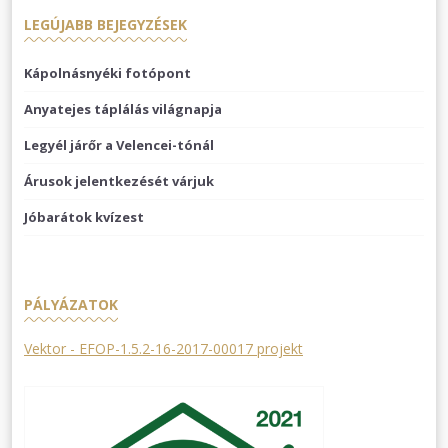
LEGÚJABB BEJEGYZÉSEK
Kápolnásnyéki fotópont
Anyatejes táplálás világnapja
Legyél járőr a Velencei-tónál
Árusok jelentkezését várjuk
Jóbarátok kvízest
PÁLYÁZATOK
Vektor - EFOP-1.5.2-16-2017-00017 projekt