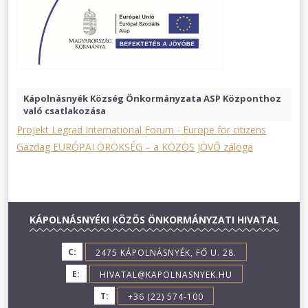
Kápolnásnyék Község Önkormányzata ASP Központhoz
való csatlakozása
Projekt Legrad International Forum - Europe for citizens
Gazdag EURÓPAI ÖRÖKSÉG – a KÖZÖS JÖVŐ záloga
KÁPOLNÁSNYÉKI KÖZÖS ÖNKORMÁNYZATI HIVATAL
C:
2475 KÁPOLNÁSNYÉK, FŐ U. 28.
E:
HIVATAL@KAPOLNASNYEK.HU
T:
+36 (22) 574-100