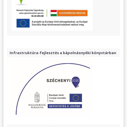
Infrastruktúra-fejlesztés a kápolnásnyéki könyvtárban