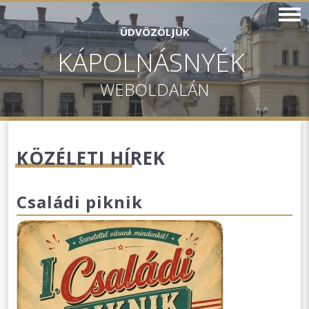
ÜDVÖZÖLJÜK
KÁPOLNÁSNYÉK
WEBOLDALÁN
KÖZÉLETI HÍREK
Családi piknik