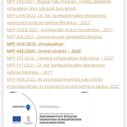
MFP-FAE/2021, Magyar Falu Program- Felelős állattartás
elősegítése című pályázati beszámoló
MFP-UHK/2022 „Út, híd, kerékpárforgalmi létesítmény,
vízelvezető rendszer építése/felújítása - 2022”
MFP-KOEB/2021 „Kommunális eszköz beszerzése - 2021”
MFP-BJA/2021 „Önkormányzati járdaépítés/felújítás
MFP-OUF/2019 „Óvodaudvar”
MFP-AEE/2020 „Orvosi eszköz – 2020”
MFP-FVT/2020 „Temetői infrastruktúra fejlesztése – 2020”
MFP-FVT/2021 „Út, híd, kerékpárforgalmi létesítmény
építése/felújítása – 2021”
MFP-KEB/2022 „Közösségszervezéshez kapcsolódó
eszközbeszerzés és közösségszervező bértámogatása-2022”