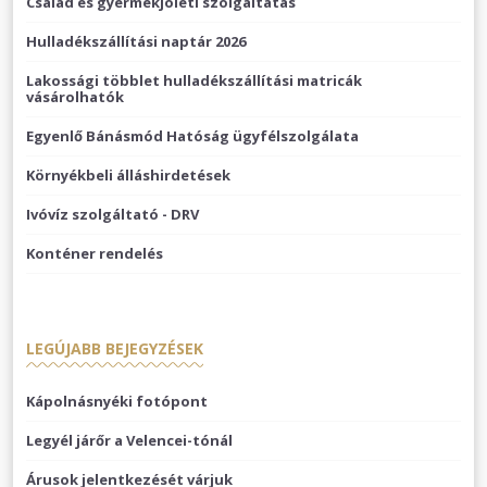
Család és gyermekjóléti szolgáltatas
Hulladékszállítási naptár 2026
Lakossági többlet hulladékszállítási matricák
vásárolhatók
Egyenlő Bánásmód Hatóság ügyfélszolgálata
Környékbeli álláshirdetések
Ivóvíz szolgáltató - DRV
Konténer rendelés
LEGÚJABB BEJEGYZÉSEK
Kápolnásnyéki fotópont
Legyél járőr a Velencei-tónál
Árusok jelentkezését várjuk