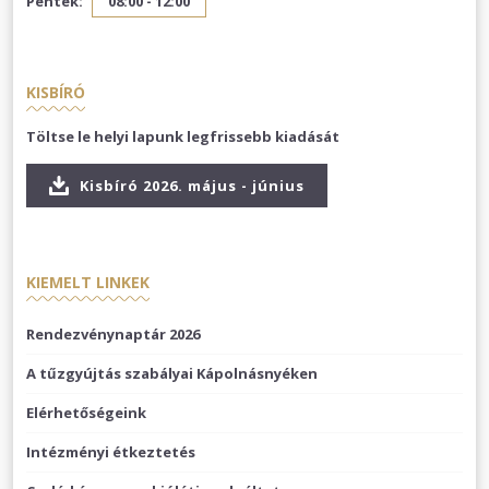
Péntek:
08:00 - 12:00
KISBÍRÓ
Töltse le helyi lapunk legfrissebb kiadását
Kisbíró 2026. május - június
KIEMELT LINKEK
Rendezvénynaptár 2026
A tűzgyújtás szabályai Kápolnásnyéken
Elérhetőségeink
Intézményi étkeztetés