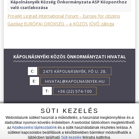
Kápolnásnyék Község Önkormányzata ASP Központhoz
való csatlakozása
Projekt Legrad International Forum - Europe for citizens
Gazdag EURÓPAI ÖRÖKSÉG – a KÖZÖS JÖVŐ záloga
KÁPOLNÁSNYÉKI KÖZÖS ÖNKORMÁNYZATI HIVATAL
C:
2475 KÁPOLNÁSNYÉK, FŐ U. 28.
E:
HIVATAL@KAPOLNASNYEK.HU
T:
+36 (22) 574-100
SÜTI KEZELÉS
Weboldalunk sütiket használ a működtetés, a használat megkönnyítése és a
statisztikai nyomon követés érdekében. A weboldal láblécében megtekinthető
az
Adatkezelési tájékoztatónk
és a sütik használatának részletes leírása. A
2026 © KÁPOLNÁSNYÉK - MINDEN JOG FENNTARTVA!
sütikkel kapcsolatos beállítások a későbbiekben bármikor módosíthatók a
láblécben található
Süti kezelés
feliratra kattintva.