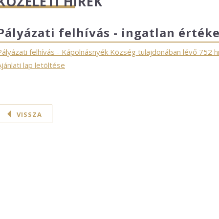
KÖZÉLETI HÍREK
Pályázati felhívás - ingatlan érték
Pályázati felhívás - Kápolnásnyék Község tulajdonában lévő 752 h
Ajánlati lap letöltése
VISSZA