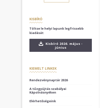
KISBÍRÓ
Töltse le helyi lapunk legfrissebb
kiadását
Kisbíró 2026. május -
június
KIEMELT LINKEK
Rendezvénynaptár 2026
A tűzgyújtás szabályai
Kápolnásnyéken
Elérhetőségeink