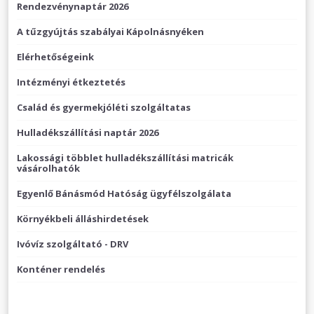
Rendezvénynaptár 2026
A tűzgyújtás szabályai Kápolnásnyéken
Elérhetőségeink
Intézményi étkeztetés
Család és gyermekjóléti szolgáltatas
Hulladékszállítási naptár 2026
Lakossági többlet hulladékszállítási matricák
vásárolhatók
Egyenlő Bánásmód Hatóság ügyfélszolgálata
Környékbeli álláshirdetések
Ivóvíz szolgáltató - DRV
Konténer rendelés