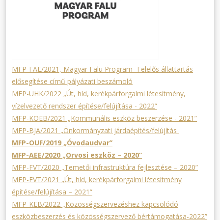
MFP-FAE/2021, Magyar Falu Program- Felelős állattartás
elősegítése című pályázati beszámoló
MFP-UHK/2022 „Út, híd, kerékpárforgalmi létesítmény,
vízelvezető rendszer építése/felújítása - 2022”
MFP-KOEB/2021 „Kommunális eszköz beszerzése - 2021”
MFP-BJA/2021 „Önkormányzati járdaépítés/felújítás
MFP-OUF/2019 „Óvodaudvar”
MFP-AEE/2020 „Orvosi eszköz – 2020”
MFP-FVT/2020 „Temetői infrastruktúra fejlesztése – 2020”
MFP-FVT/2021 „Út, híd, kerékpárforgalmi létesítmény
építése/felújítása – 2021”
MFP-KEB/2022 „Közösségszervezéshez kapcsolódó
eszközbeszerzés és közösségszervező bértámogatása-2022”