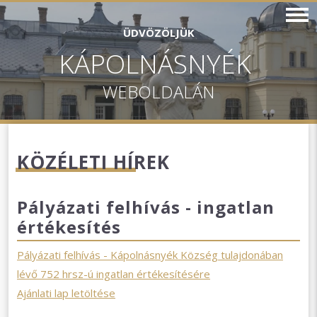
ÜDVÖZÖLJÜK
KÁPOLNÁSNYÉK
WEBOLDALÁN
KÖZÉLETI HÍREK
Pályázati felhívás - ingatlan
értékesítés
Pályázati felhívás - Kápolnásnyék Község tulajdonában
lévő 752 hrsz-ú ingatlan értékesítésére
Ajánlati lap letöltése