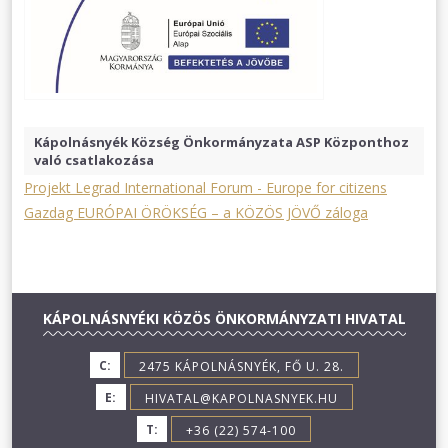
Kápolnásnyék Község Önkormányzata ASP Központhoz
való csatlakozása
Projekt Legrad International Forum - Europe for citizens
Gazdag EURÓPAI ÖRÖKSÉG – a KÖZÖS JÖVŐ záloga
KÁPOLNÁSNYÉKI KÖZÖS ÖNKORMÁNYZATI HIVATAL
C:
2475 KÁPOLNÁSNYÉK, FŐ U. 28.
E:
HIVATAL@KAPOLNASNYEK.HU
T:
+36 (22) 574-100