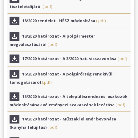
tiszteletdíjáról
(.pdf)
18/2020 rendelet - HÉSZ módosítása
(.pdf)
18/2020 határozat - Alpolgármester
megválasztásáról
(.pdf)
17/2020 határozat - A 3/2020 hat. visszavonása
(.pdf)
16/2020 határozat - A polgárőrség rendkívüli
támogatásáról
(.pdf)
15/2020 határozat - A településrendezési eszközök
módosításának véleményezi szakaszának lezárása
(.pdf)
14/2020 határozat - Műszaki ellenőr bevonása
(konyha felújítás)
(.pdf)