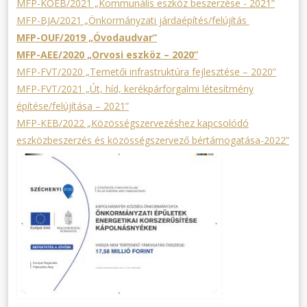
MFP-KOEB/2021 „Kommunális eszköz beszerzése - 2021”
MFP-BJA/2021 „Önkormányzati járdaépítés/felújítás
MFP-OUF/2019 „Óvodaudvar”
MFP-AEE/2020 „Orvosi eszköz – 2020”
MFP-FVT/2020 „Temetői infrastruktúra fejlesztése – 2020”
MFP-FVT/2021 „Út, híd, kerékpárforgalmi létesítmény
építése/felújítása – 2021”
MFP-KEB/2022 „Közösségszervezéshez kapcsolódó
eszközbeszerzés és közösségszervező bértámogatása-2022”