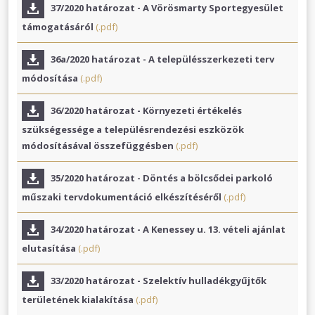
37/2020 határozat - A Vörösmarty Sportegyesület
támogatásáról
(.pdf)
36a/2020 határozat - A településszerkezeti terv
módosítása
(.pdf)
36/2020 határozat - Környezeti értékelés
szükségessége a településrendezési eszközök
módosításával összefüggésben
(.pdf)
35/2020 határozat - Döntés a bölcsődei parkoló
műszaki tervdokumentáció elkészítéséről
(.pdf)
34/2020 határozat - A Kenessey u. 13. vételi ajánlat
elutasítása
(.pdf)
33/2020 határozat - Szelektív hulladékgyűjtők
területének kialakítása
(.pdf)