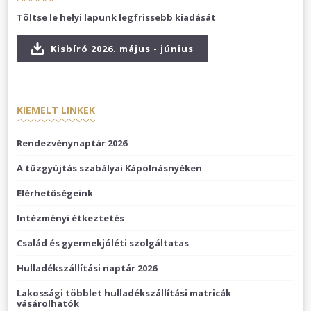
Töltse le helyi lapunk legfrissebb kiadását
Kisbíró 2026. május - június
KIEMELT LINKEK
Rendezvénynaptár 2026
A tűzgyújtás szabályai Kápolnásnyéken
Elérhetőségeink
Intézményi étkeztetés
Család és gyermekjóléti szolgáltatas
Hulladékszállítási naptár 2026
Lakossági többlet hulladékszállítási matricák
vásárolhatók