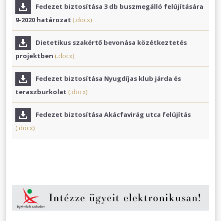
Fedezet biztosítása 3 db buszmegálló felújítására
9-2020 határozat
(.docx)
Dietetikus szakértő bevonása közétkeztetés
projektben
(.docx)
Fedezet biztosítása Nyugdíjas klub járda és
teraszburkolat
(.docx)
Fedezet biztosítása Akácfavirág utca felújítás
(.docx)