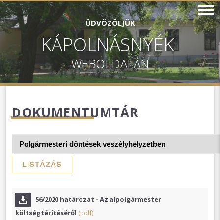
ÜDVÖZÖLJÜK
KÁPOLNÁSNYÉK
WEBOLDALÁN
DOKUMENTUMTÁR
LISTÁZÁS
56/2020 határozat - Az alpolgármester
költségtérítéséről
(.pdf)