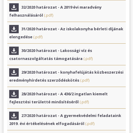
32/2020 határozat - A 2019 évi maradvány
felhasználásáról
(.pdf)
31/2020 határozat - Az iskolakonyha bérleti díjának
elengedése
(.pdf)
30/2020 határozat - Lakossági víz és
csatornaszolgáltatás támogatására
(.pdf)
29/2020 határozat - konyhafelújátás közbeszerzési
eredményhírdetés szerződéskötés
(.pdf)
28/2020 határozat - A 436/2 ingatlan kiemelt
fejlesztési területté minősítéséről
(.pdf)
27/2020 határozat - A gyermekvédelmi feladataink
2019. évi értékelésének elfogadásáról
(.pdf)