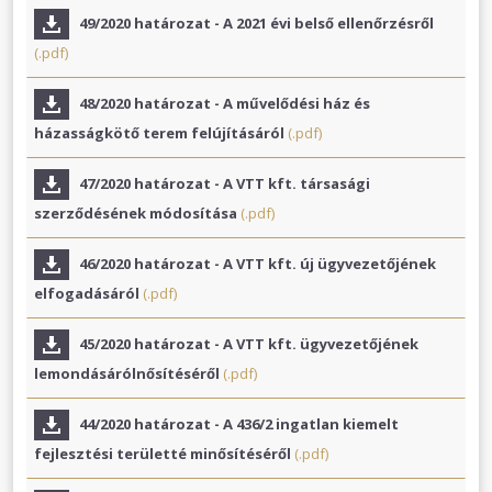
49/2020 határozat - A 2021 évi belső ellenőrzésről
(.pdf)
48/2020 határozat - A művelődési ház és
házasságkötő terem felújításáról
(.pdf)
47/2020 határozat - A VTT kft. társasági
szerződésének módosítása
(.pdf)
46/2020 határozat - A VTT kft. új ügyvezetőjének
elfogadásáról
(.pdf)
45/2020 határozat - A VTT kft. ügyvezetőjének
lemondásárólnősítéséről
(.pdf)
44/2020 határozat - A 436/2 ingatlan kiemelt
fejlesztési területté minősítéséről
(.pdf)