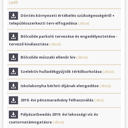
(.pdf)
Döntés környezeti értékelés szükségességéről +
településszerkezti terv elfogadása
(.docx)
Bölcsőde parkoló tervezése és engedélyeztetése -
tervező kiválasztása
(.docx)
Bölcsőde műszaki ellenőr kiv
(.docx)
Szelektív hulladékgyűjtők térkőburkolása
(.docx)
Iskolakonyha bérleti díjának elengedése
(.docx)
2019. évi pénzmaradvány felhasználás
(.doc)
Pályázatbeadás 2019. évi lakossági víz és
csatornatámogatásra
(.docx)