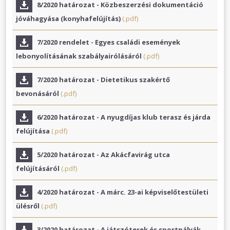
8/2020 határozat - Közbeszerzési dokumentáció
jóváhagyása (konyhafelújítás)
(.pdf)
7/2020 rendelet - Egyes családi események
lebonyolításának szabályairólásáról
(.pdf)
7/2020 határozat - Dietetikus szakértő
bevonásáról
(.pdf)
6/2020 határozat - A nyugdíjas klub terasz és járda
felújítása
(.pdf)
5/2020 határozat - Az Akácfavirág utca
felújításáról
(.pdf)
4/2020 határozat - A márc. 23-ai képviselőtestületi
ülésről
(.pdf)
3/2020 határozat - A játszóterek és sportpályák