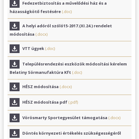
Fedezetbiztosítás a művelődési ház és a
házasságkötő festésére
(.doc)
A helyi adóról szóló15-2017.(XI.24.) rendelet
módosítása
(.docx)
VTT ügyek
(.doc)
Településrendezési eszközök módosítási kérelem
Belatiny Sörmanufaktúra Kft
(.doc)
HÉSZ módosítása
(.docx)
HÉSZ módosítása pdf
(.pdf)
Vörösmarty Sportegyesület támogatása
(.docx)
Döntés környezeti értékelés szükségességéről