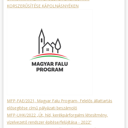
KORSZERŰSÍTÉSE KÁPOLNÁSNYÉKEN
MFP-FAE/2021, Magyar Falu Program- Felelős állattartás
elősegítése című pályázati beszámoló
MFP-UHK/2022 „Út, híd, kerékpárforgalmi létesítmény,
vízelvezető rendszer építése/felújítása - 2022”