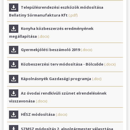
Településrendezési eszközök módosítása
Bellatiny Sörmanufaktura Kft
(.pdf)
Konyha közbeszerzés eredményének
megállapítása
(.docx)
Gyermekjóléti beszámoló 2019
(.docx)
Közbeszerzési terv módosítása - Bölcsőde
(.docx)
Kápolnásnyék Gazdasági programja
(.doc)
Az óvodai rendkívüli szünet elrendelésének
visszavonása
(.docx)
HÉSZ módosítása
(.docx)
SZMSZ módosítás 2. alpolgármester választása,