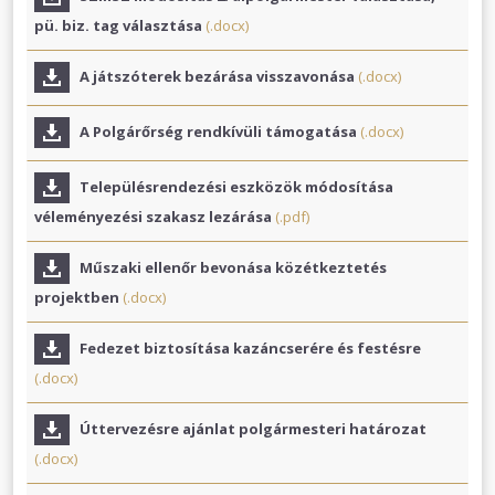
pü. biz. tag választása
(.docx)
A játszóterek bezárása visszavonása
(.docx)
A Polgárőrség rendkívüli támogatása
(.docx)
Településrendezési eszközök módosítása
véleményezési szakasz lezárása
(.pdf)
Műszaki ellenőr bevonása közétkeztetés
projektben
(.docx)
Fedezet biztosítása kazáncserére és festésre
(.docx)
Úttervezésre ajánlat polgármesteri határozat
(.docx)