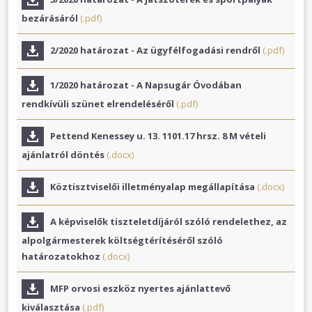
bezárásáról
(.pdf)
2/2020 határozat - Az ügyfélfogadási rendről
(.pdf)
1/2020 határozat - A Napsugár Óvodában
rendkívüli szünet elrendeléséről
(.pdf)
Pettend Kenessey u. 13. 1101.17 hrsz. 8 M vételi
ajánlatról döntés
(.docx)
Köztisztviselői illetményalap megállapítása
(.docx)
A képviselők tiszteletdíjáról szóló rendelethez, az
alpolgármesterek költségtérítéséről szóló
határozatokhoz
(.docx)
MFP orvosi eszköz nyertes ajánlattevő
kiválasztása
(.pdf)