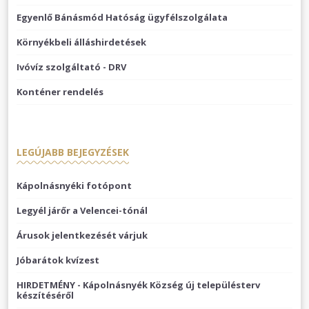
Egyenlő Bánásmód Hatóság ügyfélszolgálata
Környékbeli álláshirdetések
Ivóvíz szolgáltató - DRV
Konténer rendelés
LEGÚJABB BEJEGYZÉSEK
Kápolnásnyéki fotópont
Legyél járőr a Velencei-tónál
Árusok jelentkezését várjuk
Jóbarátok kvízest
HIRDETMÉNY - Kápolnásnyék Község új településterv
készítéséről